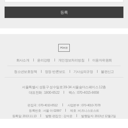
PC버전
회사소개
윤리강령
개인정보처리방침
이용자위원회
청소년보호정책
정정·반론보도
기사심의규정
불편신고
서울특별시 성동구 성수일로 39-34 서울숲더스페이스 12층
대표전화 : 1800-6522
팩스 : 070-4015-8658
편집국 : 070-4010-8512
사업본부 : 070-4010-7078
등록번호 : 서울 아 02897
제호 : 비즈니스포스트
등록일: 2013.11.13
발행·편집인 : 강석운
발행일자: 2013년 12월 2일
청소년보호책임자 : 강석운
ISSN : 2636-171X
Copyright ⓒ
B
USINESSPOST
. All rights reserved.