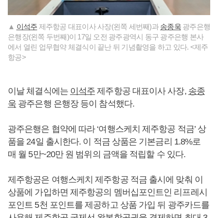
▲
이석주
제주항공 대표이사 사장(왼쪽 세번째)과
송종욱
광주은행
은행장(왼쪽 두번째)이 17일 오전 광주광역시 동구 광주은행 본사
에서 열린 업무협약 체결식이 끝난 뒤 기념촬영을 하고 있다. <제주
항공>
이날 체결식에는
이석주
제주항공 대표이사 사장,
송종
욱
광주은행 은행장 등이 참석했다.
광주은행은 협약에 따라 ‘여행스케치 제주항공 적금’ 상
품을 24일 출시한다. 이 적금 상품은 기본금리 1.8%로
매 월 5만~20만 원 범위의 금액을 적립할 수 있다.
제주항공은 여행스케치 제주항공 적금 출시에 맞춰 이
상품에 가입하면 제주항공의 멤버십포인트인 리프레시
포인트 5천 포인트를 제공하고 상품 가입 뒤 광주카드를
사용해 제주항공 국제선 왕복항공권을 결제하면 최대 3