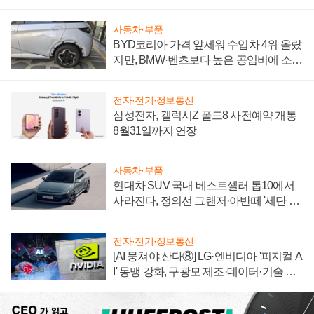
자동차·부품
BYD코리아 가격 앞세워 수입차 4위 올랐
지만, BMW·벤츠보다 높은 공임비에 소비
자 불만 폭발
전자·전기·정보통신
삼성전자, 갤럭시Z 폴드8 사전예약 개통
8월31일까지 연장
자동차·부품
현대차 SUV 국내 베스트셀러 톱10에서
사라진다, 정의선 그랜저·아반떼 '세단 쌍
끌이'로 내수 방어
전자·전기·정보통신
[AI 뭉쳐야 산다⑧] LG·엔비디아 '피지컬 A
I' 동맹 강화, 구광모 제조·데이터·기술 결
집해 종합 로보틱스 기업으로