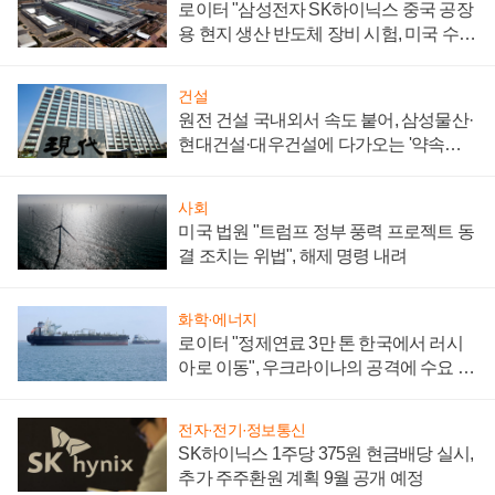
로이터 "삼성전자 SK하이닉스 중국 공장
용 현지 생산 반도체 장비 시험, 미국 수출
통제 대비"
건설
원전 건설 국내외서 속도 붙어, 삼성물산·
현대건설·대우건설에 다가오는 '약속의
시간'
사회
미국 법원 "트럼프 정부 풍력 프로젝트 동
결 조치는 위법", 해제 명령 내려
화학·에너지
로이터 "정제연료 3만 톤 한국에서 러시
아로 이동", 우크라이나의 공격에 수요 늘
어
전자·전기·정보통신
SK하이닉스 1주당 375원 현금배당 실시,
추가 주주환원 계획 9월 공개 예정