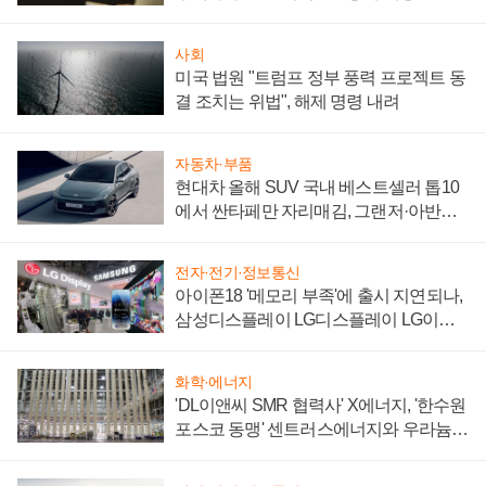
사회
미국 법원 "트럼프 정부 풍력 프로젝트 동
결 조치는 위법", 해제 명령 내려
자동차·부품
현대차 올해 SUV 국내 베스트셀러 톱10
에서 싼타페만 자리매김, 그랜저·아반떼
'세단 쌍끌이'로 내수 방어
전자·전기·정보통신
아이폰18 '메모리 부족'에 출시 지연되나,
삼성디스플레이 LG디스플레이 LG이노
텍 '탈애플' 수익 다각화 속도
화학·에너지
'DL이앤씨 SMR 협력사' X에너지, '한수원
포스코 동맹' 센트러스에너지와 우라늄
계약 체결