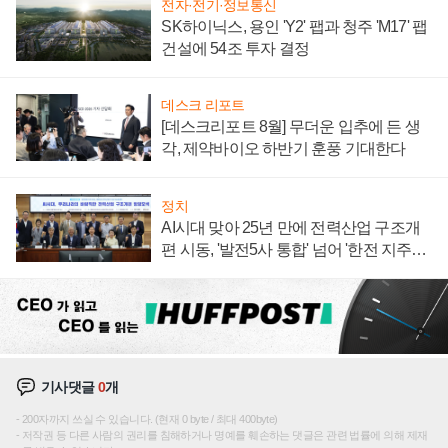
전자·전기·정보통신
SK하이닉스, 용인 'Y2' 팹과 청주 'M17' 팹
건설에 54조 투자 결정
데스크 리포트
[데스크리포트 8월] 무더운 입추에 든 생
각, 제약바이오 하반기 훈풍 기대한다
정치
AI시대 맞아 25년 만에 전력산업 구조개
편 시동, '발전5사 통합' 넘어 '한전 지주사'
재편론도
기사댓글
0
개
200자까지 쓰실 수 있습니다. (현재 0 byte / 최대 400byte)
저작권 등 다른 사람의 권리를 침해하거나 명예를 훼손하는 댓글은 관련 법률에 의해 제재