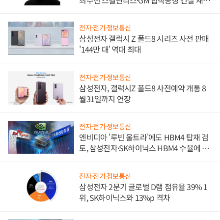
진하나
전자·전기·정보통신
삼성전자 갤럭시 Z 폴드8 시리즈 사전 판매
'144만 대' 역대 최대
전자·전기·정보통신
삼성전자, 갤럭시Z 폴드8 사전예약 개통 8
월31일까지 연장
전자·전기·정보통신
엔비디아 '루빈 울트라'에도 HBM4 탑재 검
토, 삼성전자·SK하이닉스 HBM4 수율에 주
도권 갈린다
전자·전기·정보통신
삼성전자 2분기 글로벌 D램 점유율 39% 1
위, SK하이닉스와 13%p 격차