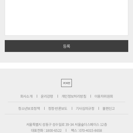
PC버전
회사소개
윤리강령
개인정보처리방침
이용자위원회
청소년보호정책
정정·반론보도
기사심의규정
불편신고
서울특별시 성동구 성수일로 39-34 서울숲더스페이스 12층
대표전화 : 1800-6522
팩스 : 070-4015-8658