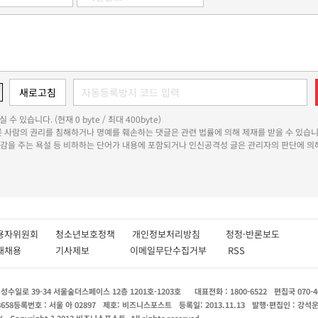
 수 있습니다. (현재 0 byte / 최대 400byte)
다른 사람의 권리를 침해하거나 명예를 훼손하는 댓글은 관련 법률에 의해 제재를 받을 수 있습니
쾌감을 주는 욕설 등 비하하는 단어가 내용에 포함되거나 인신공격성 글은 관리자의 판단에 의해
용자위원회
청소년보호정책
개인정보처리방침
정정·반론보도
인재채용
기사제보
이메일무단수집거부
RSS
수일로 39-34 서울숲더스페이스 12층 1201호-1203호
대표전화 : 1800-6522
편집국 070-4
8658
등록번호 : 서울 아 02897
제호: 비즈니스포스트
등록일: 2013.11.13
발행·편집인 : 강석
X
Copyright ? 2013 비즈니스포스트. All rights reserved.