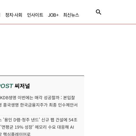
제
정치·사회
인사이트
JOB+
최신뉴스
씨저널
POST
' KDB생명 이번에는 매각 성공할까 : 본입찰
명 흥국생명 한국금융지주가 최종 인수제안서
 '용인 D램-청주 낸드' 신규 팹 건설에 54조
 '연평균 19% 성장' 메모리 수요 대응해 AI
장 핵심플레이어로