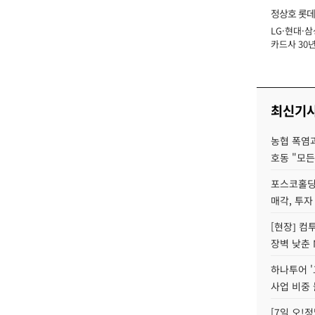
정상호 롯데
LG·현대·삼
장
카드사 30년
에 '초집중' 
최신기
농협 폭염과
호동 "모든
포스코홀딩
매각, 투자
[현장] 컴
장벽 낮춘 
하나투어 '
사업 비중 
[7일 오!