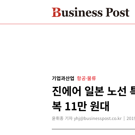
기업과산업
항공·물류
진에어 일본 노선 
복 11만 원대
윤휘종 기자 yhj@businesspost.co.kr
201