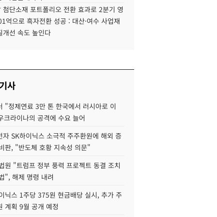
 첨단소재 포트폴리오 전환 효과로 2분기 영
01억으로 흑자전환 성공 : 대산·여수 사업재
질개선 속도 높인다
 기사
 "정제연료 3만 톤 한국에서 러시아로 이
 우크라이나의 공격에 수요 늘어
자 SK하이닉스 소극적 주주환원에 해외 증
비판, "반도체 호황 지속성 의문"
법원 "트럼프 정부 풍력 프로젝트 동결 조치
법", 해제 명령 내려
이닉스 1주당 375원 현금배당 실시, 추가 주
 계획 9월 공개 예정