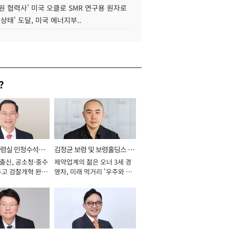
원 협력사' 미국 오클로 SMR 연구용 원자로
 상태' 도달, 미국 에너지부..
?
통령실 민정수석비
김정균 보령 및 보령홀딩스 대
 출신, 공소청·중수
제약업계의 젊은 오너 3세 경
표이사 사장
두고 검찰개혁 완수
영자, 미래 먹거리 '우주와 헬
년]
스케어' 공들여 [2026년]