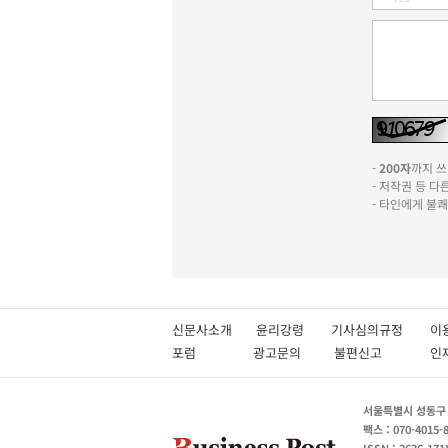
-
200자
까지 쓰실
- 저작권 등 
- 타인에게 불
신문사소개
윤리강령
기사심의규정
이
포럼
광고문의
불편신고
서울특별시 성동구 성
팩스 : 070-4015-
ISSN : 2636-171