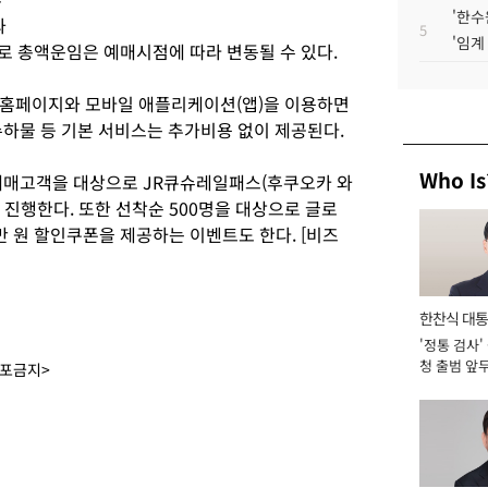
'한수
와
5
'임계
이유로 총액운임은 예매시점에 따라 변동될 수 있다.
 홈페이지와 모바일 애플리케이션(앱)을 이용하면
수하물 등 기본 서비스는 추가비용 없이 제공된다.
Who Is
예매고객을 대상으로 JR큐슈레일패스(후쿠오카 와
진행한다. 또한 선착순 500명을 대상으로 글로
 원 할인쿠폰을 제공하는 이벤트도 한다. [비즈
한찬식 대
'정통 검사'
서관
청 출범 앞
배포금지>
맡아 [2026