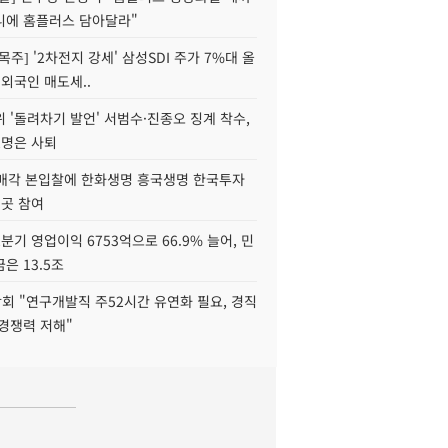
니에 홈플러스 담아달라"
목주] '2차전지 강세' 삼성SDI 주가 7%대 올
 외국인 매도세..
 '돌려차기 발언' 서범수·진종오 징계 착수,
2명은 사퇴
 매각 본입찰에 한화생명 흥국생명 한국투자
3곳 참여
분기 영업이익 6753억으로 66.9% 늘어, 민
은 13.5조
회 "연구개발직 주52시간 유연화 필요, 경직
경쟁력 저해"