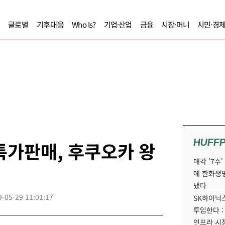
글로벌
기후대응
Who Is?
기업·산업
금융
시장·머니
시민·경
HUFF
특가판매, 후쿠오카 왕
매각 '7수
에 한화생
냈다
9-05-29 11:01:17
SK하이닉스
투입한다 :
인프라 시