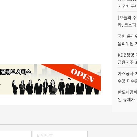
지 장바구
[오늘의 주
라, 코스피
국힘 윤리위
윤리위원 
KDB생명
금융지주 
가스공사 2
수용 미수금
반도체공학
된 규제가 