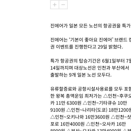
진에어가 일본 모든 노선의 항공권을 특가
진에어는 ‘기본이 좋아요 진에어’ 브랜드 
권 이벤트를 진행한다고 29일 밝혔다.
특가 항공권의 탑승기간은 6월1일부터 7
14일까지며 대상노선은 인천과 부산에서
출발하는 9개 일본 노선 모두다.
유류할증료와 공항시설사용료를 모두 포
한 왕복 총액운임 최저가는 △인천~후쿠
카 11만 6300원 △인천~기타큐슈 10만
9100원 △인천~나리타(도쿄) 18만1200
△인천~오키나와 16만3600원 △인천~
포로 16만4000원 △인천~오사카 16만
8900원 △부산~오사카 13만4900원 △