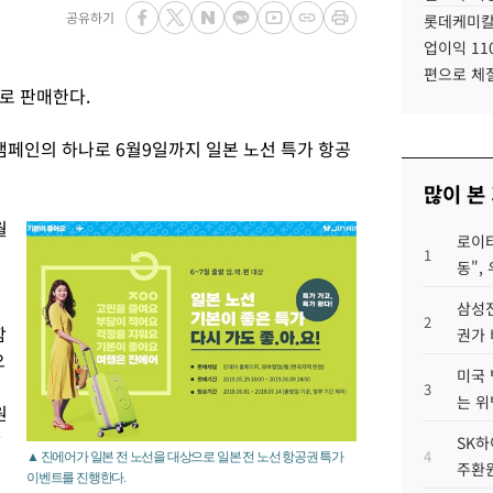
공유하기
롯데케미칼
업이익 11
편으로 체
로 판매한다.
캠페인의 하나로 6월9일까지 일본 노선 특가 항공
많이 본
월
로이터
1
동",
삼성전
2
함
권가 
오
미국 
3
는 위
원
삿
SK하
4
▲ 진에어가 일본 전 노선을 대상으로 일본 전 노선 항공권 특가
주환원
이벤트를 진행한다.
부