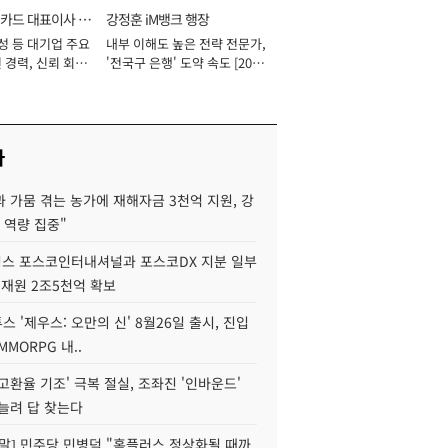
카드 대표이사 사
강정훈 iM뱅크 행장
성 등 대기업 주요
내부 이해도 높은 전략 전문가,
 경력, 신뢰 회복
'전국구 은행' 도약 속도 [2026
[2026년]
년]
사
 가뭄 겪는 농가에 재해자금 3천억 지원, 강
 역량 집중"
스 포스코인터내셔널과 포스코DX 지분 일부
 재원 2조5천억 확보
투스 '제우스: 오만의 신' 8월26일 출시, 진입
MMORPG 내..
고환율 기조' 극복 절실, 조좌진 '인바운드'
늘려 답 찾는다
정말] 민주당 민병덕 "홈플러스 정상화될 때까