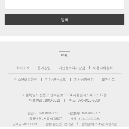
PC버전
회사소개
윤리강령
개인정보처리방침
이용자위원회
청소년보호정책
정정·반론보도
기사심의규정
불편신고
서울특별시 성동구 성수일로 39-34 서울숲더스페이스 12층
대표전화 : 1800-6522
팩스 : 070-4015-8658
편집국 : 070-4010-8512
사업본부 : 070-4010-7078
등록번호 : 서울 아 02897
제호 : 비즈니스포스트
등록일: 2013.11.13
발행·편집인 : 강석운
발행일자: 2013년 12월 2일