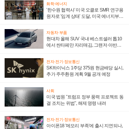
화학·에너지
'한수원 협력사' 미국 오클로 SMR 연구용
원자로 '임계 상태' 도달, 미국 에너지부
"중요한 이정표"
자동차·부품
현대차 올해 SUV 국내 베스트셀러 톱10
에서 싼타페만 자리매김, 그랜저·아반떼
'세단 쌍끌이'로 내수 방어
전자·전기·정보통신
SK하이닉스 1주당 375원 현금배당 실시,
추가 주주환원 계획 9월 공개 예정
사회
미국 법원 "트럼프 정부 풍력 프로젝트 동
결 조치는 위법", 해제 명령 내려
전자·전기·정보통신
아이폰18 '메모리 부족'에 출시 지연되나,