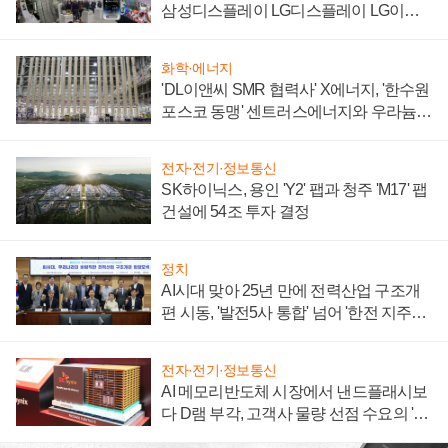
삼성디스플레이 LG디스플레이 LG이노
텍 '탈애플' 수익 다각화 속도
화학·에너지
'DL이앤씨 SMR 협력사' X에너지, '한수원
포스코 동맹' 센트러스에너지와 우라늄
계약 체결
전자·전기·정보통신
SK하이닉스, 용인 'Y2' 팹과 청주 'M17' 팹
건설에 54조 투자 결정
정치
AI시대 맞아 25년 만에 전력산업 구조개
편 시동, '발전5사 통합' 넘어 '한전 지주사'
재편론도
전자·전기·정보통신
AI 메모리반도체 시장에서 낸드플래시보
다 D램 부각, 고객사 물량 선점 수요의 '우
선순위'