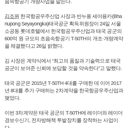
음속항공기 개량사업을 맡는다.
김조원
한국항공우주산업 사장과 반누퐁 세야용카(Bha
nupong Seyayongka)태국공군 획득위원장이 24일 서울
소공동 롯데호텔에서 한국항공우주산업과 태국 공군의
600억 원 규모의 초음속항공기 T-50TH의 개조·개량계약
을 체결했다고 26일 밝혔다.
김 사장은 계약식에서 “최고의 품질과 기술력으로 태국
공군이 보여준 신뢰에 보답할 것을 약속한다”고 말했다.
태국 공군은 2015년 T-50TH 4대를 구매한 데 이어 2017
년 8대를 추가 구매하는 2차계약을 한국항공우주산업과
맺었다.
이번 3차계약은 태국 공군의 T-50TH에 레이더와 레이더
경보수신기, 전자방해책 투발장치를 장착하는 사업이
다.