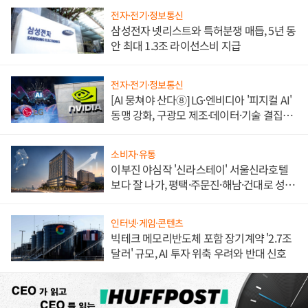
전자·전기·정보통신
삼성전자 넷리스트와 특허분쟁 매듭, 5년 동
안 최대 1.3조 라이선스비 지급
전자·전기·정보통신
[AI 뭉쳐야 산다⑧] LG·엔비디아 '피지컬 AI'
동맹 강화, 구광모 제조·데이터·기술 결집
해 종합 로보틱스 기업으로
소비자·유통
이부진 야심작 '신라스테이' 서울신라호텔
보다 잘 나가, 평택·주문진·해남·건대로 성
장판 더 넓힌다
인터넷·게임·콘텐츠
빅테크 메모리반도체 포함 장기계약 '2.7조
달러' 규모, AI 투자 위축 우려와 반대 신호