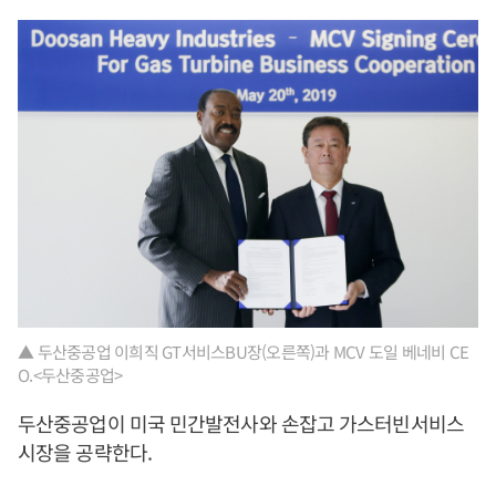
▲ 두산중공업 이희직 GT서비스BU장(오른쪽)과 MCV 도일 베네비 CE
O.<두산중공업>
두산중공업이 미국 민간발전사와 손잡고 가스터빈서비스
시장을 공략한다.