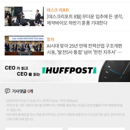
데스크 리포트
[데스크리포트 8월] 무더운 입추에 든 생각,
제약바이오 하반기 훈풍 기대한다
정치
AI시대 맞아 25년 만에 전력산업 구조개편
시동, '발전5사 통합' 넘어 '한전 지주사' 재편
론도
기사댓글
0
개
200자까지 쓰실 수 있습니다. (현재 0 byte / 최대 400byte)
저작권 등 다른 사람의 권리를 침해하거나 명예를 훼손하는 댓글은 관련 법률에 의해 제재를 받을
수 있습니다.
타인에게 불쾌감을 주는 욕설 등 비하하는 단어가 내용에 포함되거나 인신공격성 글은 관리자의 판
단에 의해 삭제 합니다.