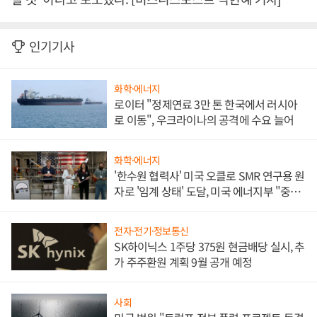
인기기사
화학·에너지
로이터 "정제연료 3만 톤 한국에서 러시아
로 이동", 우크라이나의 공격에 수요 늘어
화학·에너지
'한수원 협력사' 미국 오클로 SMR 연구용 원
자로 '임계 상태' 도달, 미국 에너지부 "중요
한 이정표"
전자·전기·정보통신
SK하이닉스 1주당 375원 현금배당 실시, 추
가 주주환원 계획 9월 공개 예정
사회