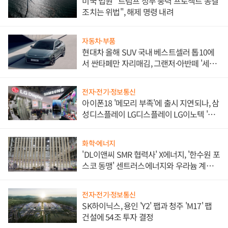
미국 법원 "트럼프 정부 풍력 프로젝트 동결
조치는 위법", 해제 명령 내려
자동차·부품
현대차 올해 SUV 국내 베스트셀러 톱10에
서 싼타페만 자리매김, 그랜저·아반떼 '세단
쌍끌이'로 내수 방어
전자·전기·정보통신
아이폰18 '메모리 부족'에 출시 지연되나, 삼
성디스플레이 LG디스플레이 LG이노텍 '탈
애플' 수익 다각화 속도
화학·에너지
'DL이앤씨 SMR 협력사' X에너지, '한수원 포
스코 동맹' 센트러스에너지와 우라늄 계약
체결
전자·전기·정보통신
SK하이닉스, 용인 'Y2' 팹과 청주 'M17' 팹
건설에 54조 투자 결정