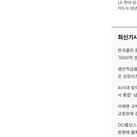
LG·현대·삼
장
카드사 30년
에 '초집중' 
최신기
한국콜마 
'5500억 
생산적금융 
은 상장리
AI시대 맞
사 통합' 넘
이재명 규
교원장에 
OCI홀딩스
방향에 불