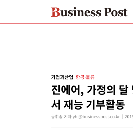
기업과산업
항공·물류
진에어, 가정의 달
서 재능 기부활동
윤휘종 기자 yhj@businesspost.co.kr
201