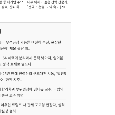
성 등 대기업 주요
내부 이해도 높은 전략 전문가,
 경력, 신뢰 회복
'전국구 은행' 도약 속도 [2026
[2026년]
년]
사
중국 무석공장 가동률 여전히 부진, 윤상현
생산량' 채울 물량 확..
ISA 혜택에 분리과세 문턱 낮아져, 얼어붙
츠 정책 호재로 볕드나
아 25년 만에 전력산업 구조개편 시동, '발전5
어 '한전 지주..
제합리화위 부위원장에 김태유 교수, 국립외
김흥규 교수 임명
 이우현 트럼프 새 관세 포고령 반갑다, 실적
확실성 걷혀