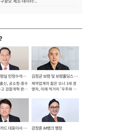
 구광모 제조·데이터·..
?
통령실 민정수석비
김정균 보령 및 보령홀딩스 대
 출신, 공소청·중수
제약업계의 젊은 오너 3세 경
표이사 사장
두고 검찰개혁 완수
영자, 미래 먹거리 '우주와 헬
년]
스케어' 공들여 [2026년]
카드 대표이사 사
강정훈 iM뱅크 행장