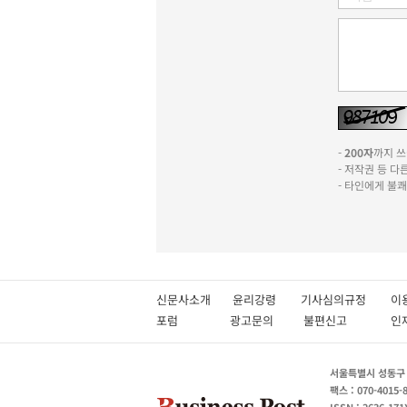
-
200자
까지 쓰실
- 저작권 등 
- 타인에게 불
신문사소개
윤리강령
기사심의규정
이
포럼
광고문의
불편신고
서울특별시 성동구 성
팩스 : 070-4015-
ISSN : 2636-171