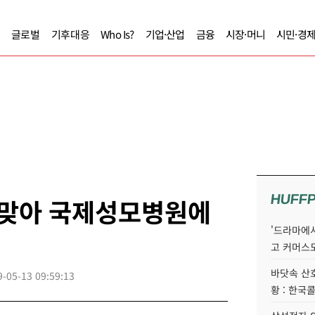
글로벌
기후대응
Who Is?
기업·산업
금융
시장·머니
시민·경
HUFF
 맞아 국제성모병원에
'드라마에서
고 커머스
바닷속 산
9-05-13 09:59:13
황 : 한국