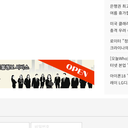
은행권 최
여름 휴가철
미국 클래
충격 우려 
로이터 "정
크라이나의
[오늘Who
터넷 본업 '
아이폰18 
레이 LG디