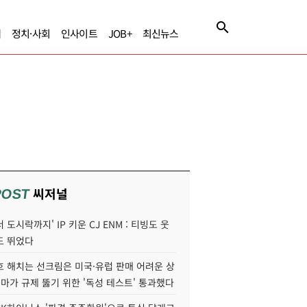
제
정치·사회
인사이트
JOB+
최신뉴스
씨저널
POST
 도시락까지' IP 키운 CJ ENM : 티빙도 웃
도 뛰었다
호 해치는 선크림은 미국·유럽 판매 어려운 상
콜마가 규제 뚫기 위한 '독성 테스트' 통과했다