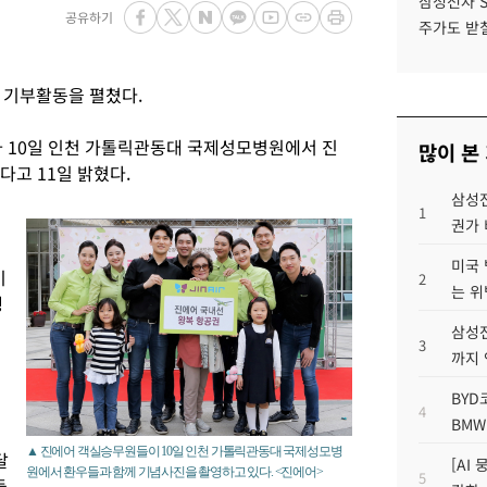
삼성전자 
공유하기
주가도 받칠
 기부활동을 펼쳤다.
가 10일 인천 가톨릭관동대 국제성모병원에서 진
많이 본
했다고 11일 밝혔다.
삼성전
1
권가 
미국 
이
2
는 위
행
삼성전
3
까지
BYD
4
BMW
▲ 진에어 객실승무원들이 10일 인천 가톨릭관동대 국제성모병
달
[AI
원에서 환우들과 함께 기념사진을 촬영하고 있다. <진에어>
5
들