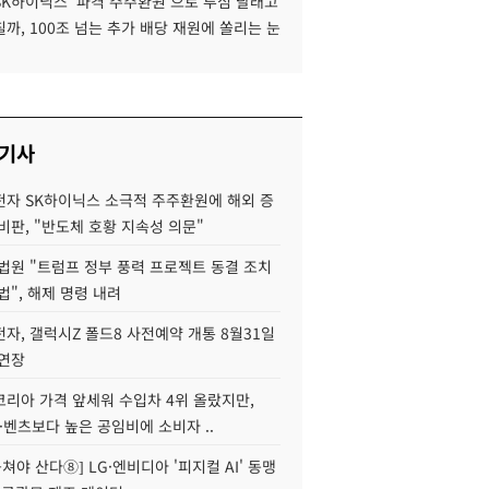
SK하이닉스 '파격 주주환원'으로 투심 달래고
까, 100조 넘는 추가 배당 재원에 쏠리는 눈
 기사
자 SK하이닉스 소극적 주주환원에 해외 증
비판, "반도체 호황 지속성 의문"
법원 "트럼프 정부 풍력 프로젝트 동결 조치
법", 해제 명령 내려
자, 갤럭시Z 폴드8 사전예약 개통 8월31일
 연장
코리아 가격 앞세워 수입차 4위 올랐지만,
·벤츠보다 높은 공임비에 소비자 ..
 뭉쳐야 산다⑧] LG·엔비디아 '피지컬 AI' 동맹