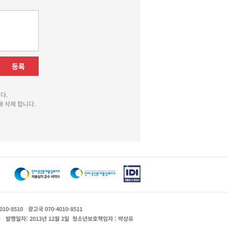
등록
다.
 삭제 합니다.
010-8510
광고국 070-4010-8511
운
발행일자: 2013년 12월 2일
청소년보호책임자 : 박상유