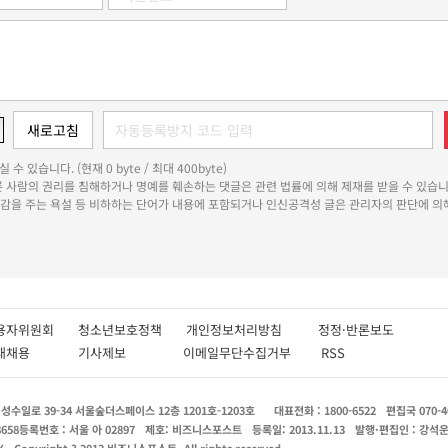
 수 있습니다. (현재 0 byte / 최대 400byte)
다른 사람의 권리를 침해하거나 명예를 훼손하는 댓글은 관련 법률에 의해 제재를 받을 수 있습니
쾌감을 주는 욕설 등 비하하는 단어가 내용에 포함되거나 인신공격성 글은 관리자의 판단에 의해
용자위원회
청소년보호정책
개인정보처리방침
정정·반론보도
인재채용
기사제보
이메일무단수집거부
RSS
수일로 39-34 서울숲더스페이스 12층 1201호-1203호
대표전화 : 1800-6522
편집국 070-4
8658
등록번호 : 서울 아 02897
제호: 비즈니스포스트
등록일: 2013.11.13
발행·편집인 : 강석
X
Copyright ? 2013 비즈니스포스트. All rights reserved.