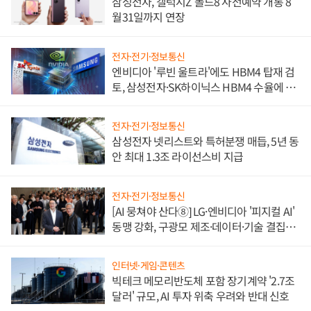
삼성전자, 갤럭시Z 폴드8 사전예약 개통 8
월31일까지 연장
전자·전기·정보통신
엔비디아 '루빈 울트라'에도 HBM4 탑재 검
토, 삼성전자·SK하이닉스 HBM4 수율에 주
도권 갈린다
전자·전기·정보통신
삼성전자 넷리스트와 특허분쟁 매듭, 5년 동
안 최대 1.3조 라이선스비 지급
전자·전기·정보통신
[AI 뭉쳐야 산다⑧] LG·엔비디아 '피지컬 AI'
동맹 강화, 구광모 제조·데이터·기술 결집
해 종합 로보틱스 기업으로
인터넷·게임·콘텐츠
빅테크 메모리반도체 포함 장기계약 '2.7조
달러' 규모, AI 투자 위축 우려와 반대 신호