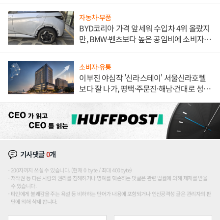
자동차·부품
BYD코리아 가격 앞세워 수입차 4위 올랐지
만, BMW·벤츠보다 높은 공임비에 소비자
불만 폭발
소비자·유통
이부진 야심작 '신라스테이' 서울신라호텔
보다 잘 나가, 평택·주문진·해남·건대로 성
장판 더 넓힌다
기사댓글
0
개
200자까지 쓰실 수 있습니다. (현재 0 byte / 최대 400byte)
저작권 등 다른 사람의 권리를 침해하거나 명예를 훼손하는 댓글은 관련 법률에 의해 제재를 받을
수 있습니다.
타인에게 불쾌감을 주는 욕설 등 비하하는 단어가 내용에 포함되거나 인신공격성 글은 관리자의 판
단에 의해 삭제 합니다.