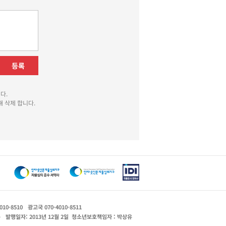
등록
다.
 삭제 합니다.
010-8510
광고국 070-4010-8511
운
발행일자: 2013년 12월 2일
청소년보호책임자 : 박상유