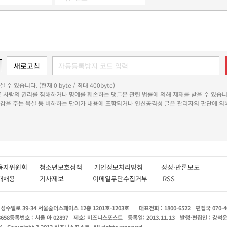
 수 있습니다. (현재 0 byte / 최대 400byte)
다른 사람의 권리를 침해하거나 명예를 훼손하는 댓글은 관련 법률에 의해 제재를 받을 수 있습니
쾌감을 주는 욕설 등 비하하는 단어가 내용에 포함되거나 인신공격성 글은 관리자의 판단에 의해
용자위원회
청소년보호정책
개인정보처리방침
정정·반론보도
인재채용
기사제보
이메일무단수집거부
RSS
수일로 39-34 서울숲더스페이스 12층 1201호-1203호
대표전화 : 1800-6522
편집국 070-4
8658
등록번호 : 서울 아 02897
제호: 비즈니스포스트
등록일: 2013.11.13
발행·편집인 : 강석
X
Copyright ? 2013 비즈니스포스트. All rights reserved.