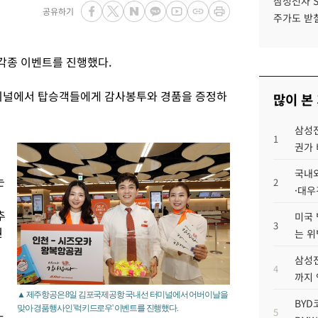
삼성전자 
공유하기
주가도 받칠
각종 이벤트를 진행했다.
미널에서 탑승객들에게 감사봉투와 경품을 증정하
많이 본
삼성전
1
권가 
국내외
는
2
·대우
추
미국 
3
권
는 위
삼성전
4
까지
▲ 제주항공은 8일 김포국제공항 국내선 터미널에서 어버이날을
BYD
맞아 경품행사인 '럭키드로우' 이벤트를 진행했다.
5
는