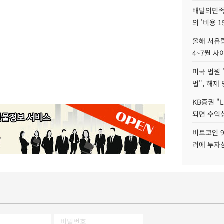
배달의민족
의 '비용 
올해 서유럽
4~7월 사
미국 법원 
법", 해제
KB증권 "
되면 수익성
비트코인 9
려에 투자