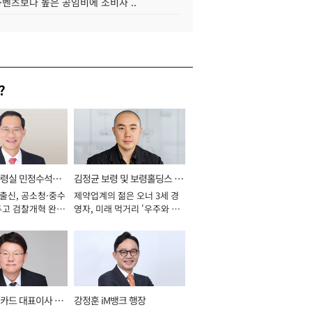
·벤츠보다 높은 공임비에 소비자 ..
?
통령실 민정수석비
김정균 보령 및 보령홀딩스 대
 출신, 공소청·중수
제약업계의 젊은 오너 3세 경
표이사 사장
두고 검찰개혁 완수
영자, 미래 먹거리 '우주와 헬
년]
스케어' 공들여 [2026년]
카드 대표이사 사
강정훈 iM뱅크 행장