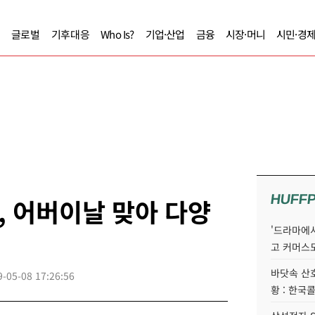
글로벌
기후대응
Who Is?
기업·산업
금융
시장·머니
시민·경
HUFF
 어버이날 맞아 다양
'드라마에서
고 커머스
바닷속 산
9-05-08 17:26:56
황 : 한국