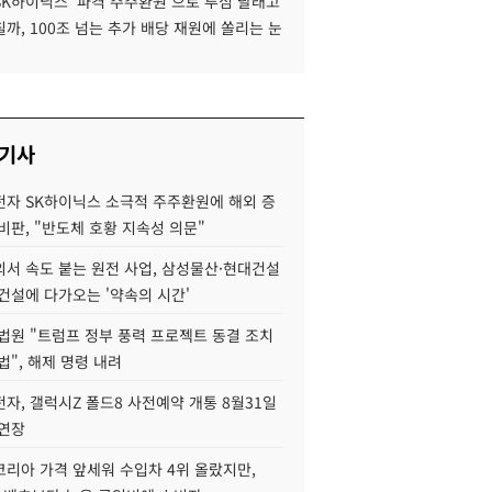
SK하이닉스 '파격 주주환원'으로 투심 달래고
까, 100조 넘는 추가 배당 재원에 쏠리는 눈
 기사
자 SK하이닉스 소극적 주주환원에 해외 증
비판, "반도체 호황 지속성 의문"
서 속도 붙는 원전 사업, 삼성물산·현대건설
건설에 다가오는 '약속의 시간'
법원 "트럼프 정부 풍력 프로젝트 동결 조치
법", 해제 명령 내려
자, 갤럭시Z 폴드8 사전예약 개통 8월31일
 연장
코리아 가격 앞세워 수입차 4위 올랐지만,