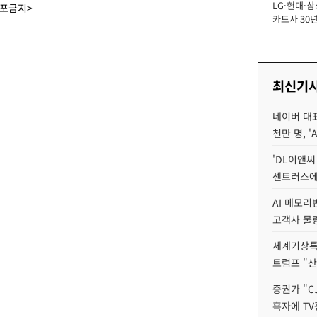
LG·현대·삼
장
배포금지>
카드사 30년
에 '초집중' 
최신기
네이버 대표
천만 명, 'A
'DL이앤씨
센트러스에
AI 메모
고객사 물량
세계기상특
트럼프 "산
증권가 "C
흑자에 TV