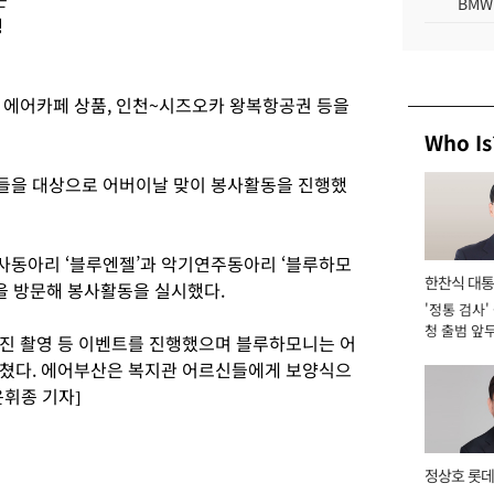
BMW
행
 에어카페 상품, 인천~시즈오카 왕복항공권 등을
Who Is
들을 대상으로 어버이날 맞이 봉사활동을 진행했
사동아리 ‘블루엔젤’과 악기연주동아리 ‘블루하모
한찬식 대
을 방문해 봉사활동을 실시했다.
'정통 검사'
서관
청 출범 앞
진 촬영 등 이벤트를 진행했으며 블루하모니는 어
맡아 [2026
펼쳤다. 에어부산은 복지관 어르신들에게 보양식으
윤휘종 기자]
정상호 롯데