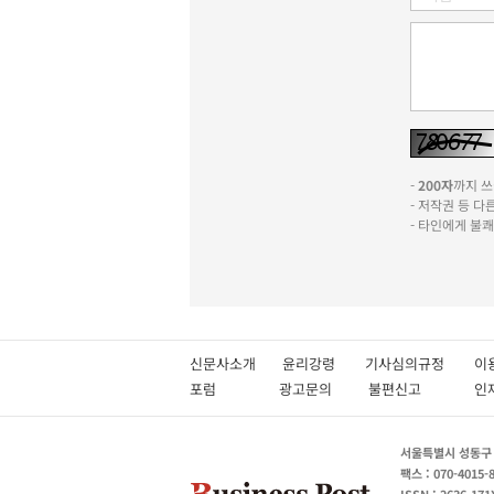
-
200자
까지 쓰실
- 저작권 등 
- 타인에게 불
신문사소개
윤리강령
기사심의규정
이
포럼
광고문의
불편신고
서울특별시 성동구 성
팩스 : 070-4015-
ISSN : 2636-171