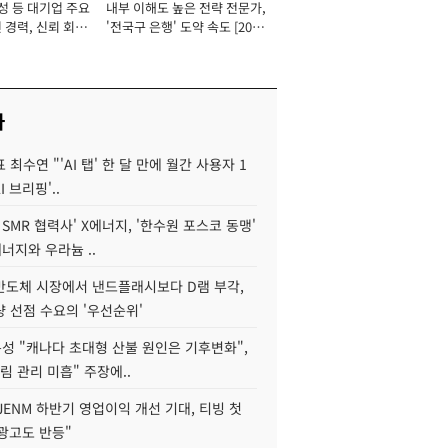
성 등 대기업 주요
내부 이해도 높은 전략 전문가,
 경력, 신뢰 회복
'전국구 은행' 도약 속도 [2026
[2026년]
년]
사
 최수연 "'AI 탭' 한 달 만에 월간 사용자 1
I 브리핑'..
 SMR 협력사' X에너지, '한수원 포스코 동맹'
너지와 우라늄 ..
리반도체 시장에서 낸드플래시보다 D램 부각,
 선점 수요의 '우선순위'
성 "캐나다 초대형 산불 원인은 기후변화",
림 관리 미흡" 주장에..
JENM 하반기 영업이익 개선 기대, 티빙 첫
광고도 반등"