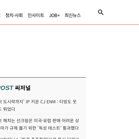
제
정치·사회
인사이트
JOB+
최신뉴스
씨저널
POST
 도시락까지' IP 키운 CJ ENM : 티빙도 웃
도 뛰었다
호 해치는 선크림은 미국·유럽 판매 어려운 상
콜마가 규제 뚫기 위한 '독성 테스트' 통과했다