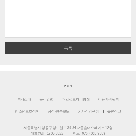
PC버전
회사소개
윤리강령
개인정보처리방침
이용자위원회
청소년보호정책
정정·반론보도
기사심의규정
불편신고
서울특별시 성동구 성수일로 39-34 서울숲더스페이스 12층
대표전화 : 1800-6522
팩스 : 070-4015-8658