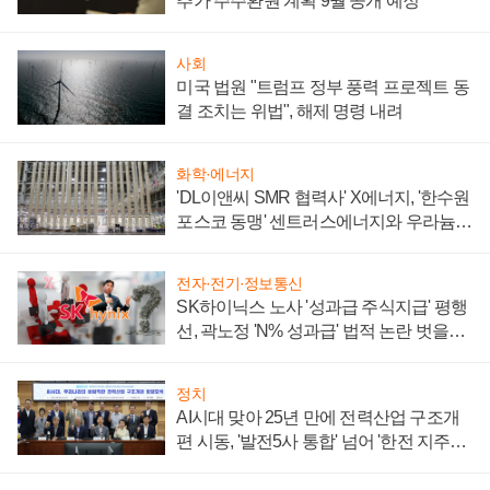
추가 주주환원 계획 9월 공개 예정
사회
미국 법원 "트럼프 정부 풍력 프로젝트 동
결 조치는 위법", 해제 명령 내려
화학·에너지
'DL이앤씨 SMR 협력사' X에너지, '한수원
포스코 동맹' 센트러스에너지와 우라늄
계약 체결
전자·전기·정보통신
SK하이닉스 노사 '성과급 주식지급' 평행
선, 곽노정 'N% 성과급' 법적 논란 벗을지
주목
정치
AI시대 맞아 25년 만에 전력산업 구조개
편 시동, '발전5사 통합' 넘어 '한전 지주사'
재편론도