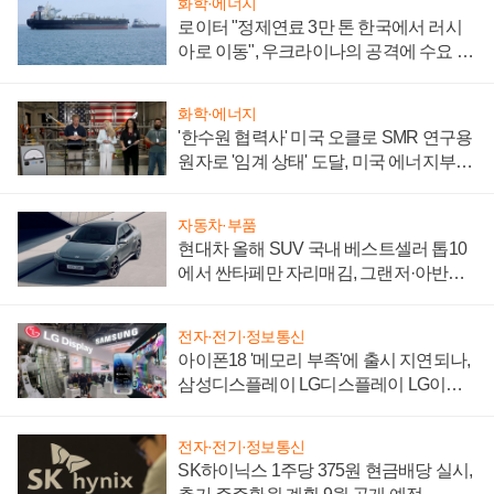
화학·에너지
로이터 "정제연료 3만 톤 한국에서 러시
아로 이동", 우크라이나의 공격에 수요 늘
어
화학·에너지
'한수원 협력사' 미국 오클로 SMR 연구용
원자로 '임계 상태' 도달, 미국 에너지부
"중요한 이정표"
자동차·부품
현대차 올해 SUV 국내 베스트셀러 톱10
에서 싼타페만 자리매김, 그랜저·아반떼
'세단 쌍끌이'로 내수 방어
전자·전기·정보통신
아이폰18 '메모리 부족'에 출시 지연되나,
삼성디스플레이 LG디스플레이 LG이노
텍 '탈애플' 수익 다각화 속도
전자·전기·정보통신
SK하이닉스 1주당 375원 현금배당 실시,