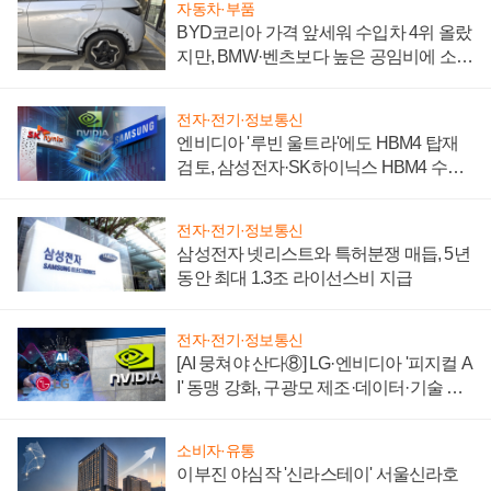
자동차·부품
BYD코리아 가격 앞세워 수입차 4위 올랐
지만, BMW·벤츠보다 높은 공임비에 소비
자 불만 폭발
전자·전기·정보통신
엔비디아 '루빈 울트라'에도 HBM4 탑재
검토, 삼성전자·SK하이닉스 HBM4 수율
에 주도권 갈린다
전자·전기·정보통신
삼성전자 넷리스트와 특허분쟁 매듭, 5년
동안 최대 1.3조 라이선스비 지급
전자·전기·정보통신
[AI 뭉쳐야 산다⑧] LG·엔비디아 '피지컬 A
I' 동맹 강화, 구광모 제조·데이터·기술 결
집해 종합 로보틱스 기업으로
소비자·유통
이부진 야심작 '신라스테이' 서울신라호