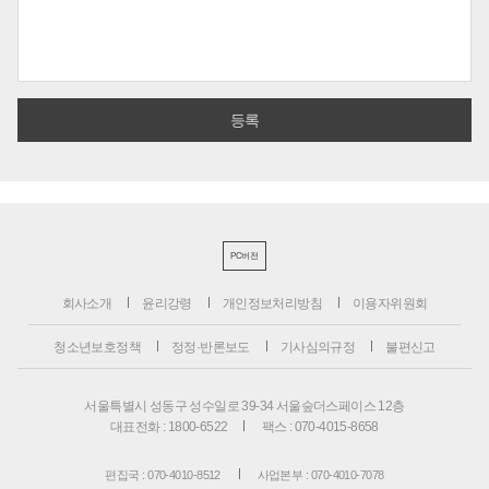
PC버전
회사소개
윤리강령
개인정보처리방침
이용자위원회
청소년보호정책
정정·반론보도
기사심의규정
불편신고
서울특별시 성동구 성수일로 39-34 서울숲더스페이스 12층
대표전화 : 1800-6522
팩스 : 070-4015-8658
편집국 : 070-4010-8512
사업본부 : 070-4010-7078