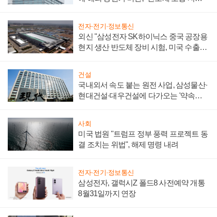
성 의문"
전자·전기·정보통신
외신 "삼성전자 SK하이닉스 중국 공장용
현지 생산 반도체 장비 시험, 미국 수출통
제 대비"
건설
국내외서 속도 붙는 원전 사업, 삼성물산·
현대건설·대우건설에 다가오는 '약속의
시간'
사회
미국 법원 "트럼프 정부 풍력 프로젝트 동
결 조치는 위법", 해제 명령 내려
전자·전기·정보통신
삼성전자, 갤럭시Z 폴드8 사전예약 개통
8월31일까지 연장