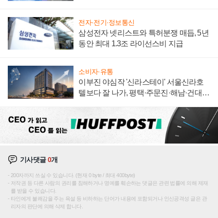
집해 종합 로보틱스 기업으로
전자·전기·정보통신
삼성전자 넷리스트와 특허분쟁 매듭, 5년
동안 최대 1.3조 라이선스비 지급
소비자·유통
이부진 야심작 '신라스테이' 서울신라호
텔보다 잘 나가, 평택·주문진·해남·건대로
성장판 더 넓힌다
기사댓글
0
개
200자까지 쓰실 수 있습니다. (현재 0 byte / 최대 400byte)
저작권 등 다른 사람의 권리를 침해하거나 명예를 훼손하는 댓글은 관련 법률에 의해 제재
를 받을 수 있습니다.
타인에게 불쾌감을 주는 욕설 등 비하하는 단어가 내용에 포함되거나 인신공격성 글은 관
리자의 판단에 의해 삭제 합니다.