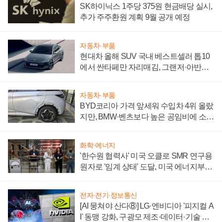
SK하이닉스 1주당 375원 현금배당 실시,
추가 주주환원 계획 9월 공개 예정
자동차·부품
현대차 올해 SUV 국내 베스트셀러 톱10
에서 싼타페만 자리매김, 그랜저·아반떼
'세단 쌍끌이'로 내수 방어
자동차·부품
BYD코리아 가격 앞세워 수입차 4위 올랐
지만, BMW·벤츠보다 높은 공임비에 소비
자 불만 폭발
화학·에너지
'한수원 협력사' 미국 오클로 SMR 연구용
원자로 '임계 상태' 도달, 미국 에너지부
"중요한 이정표"
전자·전기·정보통신
[AI 뭉쳐야 산다⑧] LG·엔비디아 '피지컬 A
I' 동맹 강화, 구광모 제조·데이터·기술 결