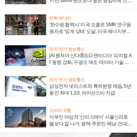
지만, BMW·벤츠보다 높은 공임비에 소비
자 불만 폭발
화학·에너지
'한수원 협력사' 미국 오클로 SMR 연구용
원자로 '임계 상태' 도달, 미국 에너지부
"중요한 이정표"
전자·전기·정보통신
[AI 뭉쳐야 산다⑧] LG·엔비디아 '피지컬 A
I' 동맹 강화, 구광모 제조·데이터·기술 결
집해 종합 로보틱스 기업으로
전자·전기·정보통신
삼성전자 넷리스트와 특허분쟁 매듭, 5년
동안 최대 1.3조 라이선스비 지급
소비자·유통
이부진 야심작 '신라스테이' 서울신라호
텔보다 잘 나가, 평택·주문진·해남·건대로
성장판 더 넓힌다