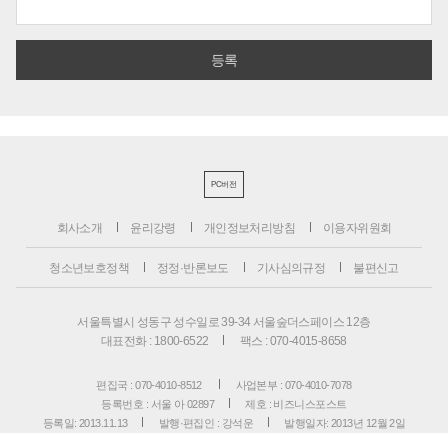
PC버전
회사소개
윤리강령
개인정보처리방침
이용자위원회
청소년보호정책
정정·반론보도
기사심의규정
불편신고
서울특별시 성동구 성수일로 39-34 서울숲더스페이스 12층
대표전화 : 1800-6522
팩스 : 070-4015-8658
편집국 : 070-4010-8512
사업본부 : 070-4010-7078
등록번호 : 서울 아 02897
제호 : 비즈니스포스트
등록일: 2013.11.13
발행·편집인 : 강석운
발행일자: 2013년 12월 2일
청소년보호책임자 : 강석운
ISSN : 2636-171X