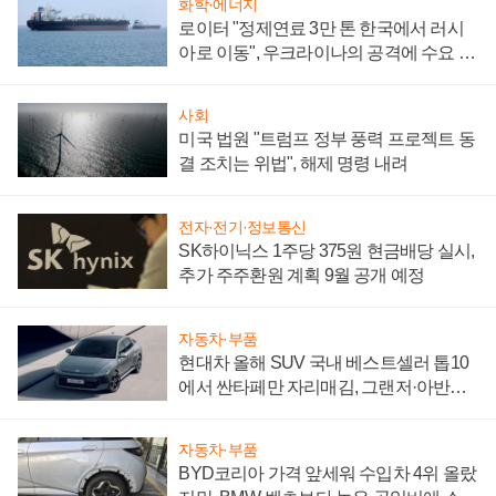
화학·에너지
로이터 "정제연료 3만 톤 한국에서 러시
아로 이동", 우크라이나의 공격에 수요 늘
어
사회
미국 법원 "트럼프 정부 풍력 프로젝트 동
결 조치는 위법", 해제 명령 내려
전자·전기·정보통신
SK하이닉스 1주당 375원 현금배당 실시,
추가 주주환원 계획 9월 공개 예정
자동차·부품
현대차 올해 SUV 국내 베스트셀러 톱10
에서 싼타페만 자리매김, 그랜저·아반떼
'세단 쌍끌이'로 내수 방어
자동차·부품
BYD코리아 가격 앞세워 수입차 4위 올랐