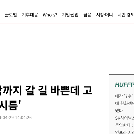
글로벌
기후대응
Who Is?
기업·산업
금융
시장·머니
시민·경
HUFF
까지 갈 길 바쁜데 고
매각 '7수
시름'
에 한화생
냈다
9-04-29 14:04:26
SK하이닉스
투입한다 :
인프라 시