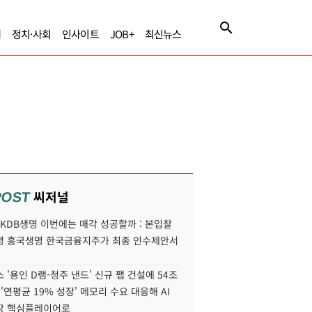
제
정치·사회
인사이트
JOB+
최신뉴스
씨저널
POST
' KDB생명 이번에는 매각 성공할까 : 본입찰
명 흥국생명 한국금융지주가 최종 인수제안서
 '용인 D램-청주 낸드' 신규 팹 건설에 54조
 '연평균 19% 성장' 메모리 수요 대응해 AI
장 핵심플레이어로