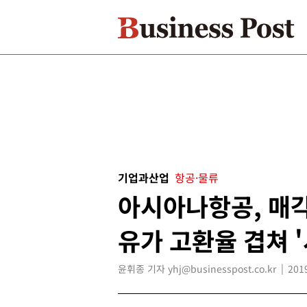
기업과산업
항공·물류
아시아나항공, 매각
유가 고환율 겹쳐 '
윤휘종 기자 yhj@businesspost.co.kr
201