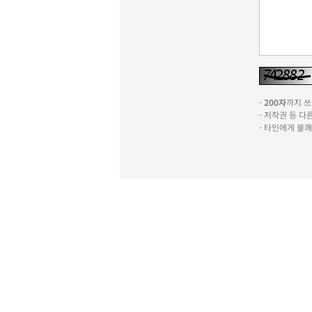
-
200자
까지 쓰실
- 저작권 등 
- 타인에게 불
신문사소개
윤리강령
기사심의규정
이
포럼
광고문의
불편신고
서울특별시 성동구 성
팩스 : 070-4015-
ISSN : 2636-171
열린보도원칙
당