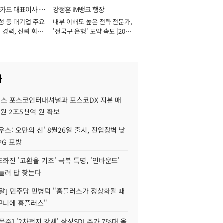
카드 대표이사 사
강정훈 iM뱅크 행장
성 등 대기업 주요
내부 이해도 높은 전략 전문가,
 경력, 신뢰 회복
'전국구 은행' 도약 속도 [2026
[2026년]
년]
사
스 포스코인터내셔널과 포스코DX 지분 매
재원 2조5천억 원 확보
우스: 오만의 신' 8월26일 출시, 진입장벽 낮
PG 표방
좌진 '고환율 기조' 극복 특명, '인바운드'
늘려 답 찾는다
정말] 민주당 민병덕 "홈플러스가 정상화될 때
구니에 홈플러스"
목주] '2차전지 강세' 삼성SDI 주가 7%대 올