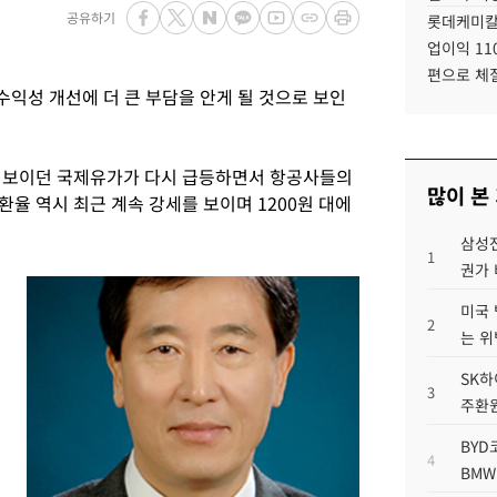
공유하기
롯데케미칼
업이익 11
편으로 체
익성 개선에 더 큰 부담을 안게 될 것으로 보인
를 보이던 국제유가가 다시 급등하면서 항공사들의
많이 본
환율 역시 최근 계속 강세를 보이며 1200원 대에
삼성전
1
권가 
미국 
2
는 위
SK하
3
주환원
BYD
4
BMW