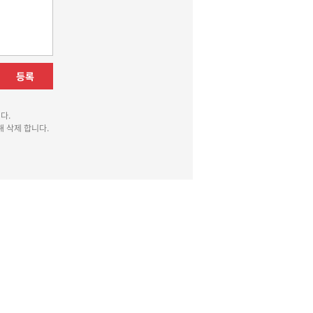
등록
다.
 삭제 합니다.
010-8510
광고국 070-4010-8511
운
발행일자: 2013년 12월 2일
청소년보호책임자 : 박상유
있는 창구를 열어두고 있음을 알려드립니다.