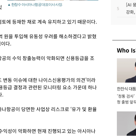
[AI
▲ 한창수 아시아나항공 대표이사 사장.
있
5
강화,
토에 등재한 채로 계속 유지하고 있기 때문이다.
억 원을 투입해 유동성 우려를 해소하겠다고 밝혔
셈이다.
Who Is
공의 수익 창출능력이 악화되면 신용등급을 조
 변동 이슈에 대한 나이스신용평가의 의견’이라
용등급 결정과 관련된 모니터링 요소 가운데 하나
한찬식 대
다.
'정통 검사'
서관
청 출범 앞
맡아 [2026
나항공이 당면한 사업상 리스크로 ‘유가 및 환율
수익성이 악화하면 현재 진행되고 있는 아시아나