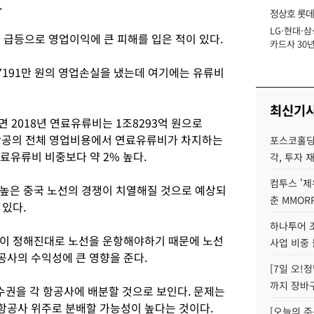
.
정상호 롯데
LG·현대·삼
장
 급등으로 영업이익에 큰 피해를 입은 적이 있다.
카드사 30년
에 '초집중' 
7191만 원의 영업손실을 냈는데 여기에는 유류비
최신기
 2018년 연료유류비는 1조8293억 원으로
아나항공의 전체 영업비용에서 연료유류비가 차지하는
포스코홀딩
연료유류비 비중보다 약 2% 높다.
각, 투자 
컴투스 '제
높은 중국 노선의 경쟁이 치열해질 것으로 예상되
춘 MMOR
 있다.
하나투어 조
없이 정해진대로 노선을 운항해야하기 때문에 노선
사업 비중 
사의 수익성에 큰 영향을 준다.
[7일 오!
까지 장바
수권을 각 항공사에 배분할 것으로 보인다. 문제는
항공사 위주로 분배할 가능성이 높다는 것이다.
[오늘의 주