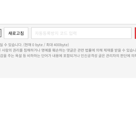
 수 있습니다. (현재 0 byte / 최대 400byte)
다른 사람의 권리를 침해하거나 명예를 훼손하는 댓글은 관련 법률에 의해 제재를 받을 수 있습니
쾌감을 주는 욕설 등 비하하는 단어가 내용에 포함되거나 인신공격성 글은 관리자의 판단에 의해
용자위원회
청소년보호정책
개인정보처리방침
정정·반론보도
인재채용
기사제보
이메일무단수집거부
RSS
수일로 39-34 서울숲더스페이스 12층 1201호-1203호
대표전화 : 1800-6522
편집국 070-4
8658
등록번호 : 서울 아 02897
제호: 비즈니스포스트
등록일: 2013.11.13
발행·편집인 : 강석
X
Copyright ? 2013 비즈니스포스트. All rights reserved.
 매체는 독자와 취재원 등 뉴스이용자의 권리 보장을 위해 반론이나 정정보도, 추후보도를 요청할 수 