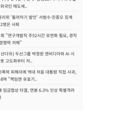
 외국인 매도세..
윤리위 '돌려차기 발언' 서범수·진종오 징계
 2명은 사퇴
회 "연구개발직 주52시간 유연화 필요, 경직
경쟁력 저해"
야 산다⑩] 두산그룹 박정원 엔비디아와 AI 시
로봇 고도화부터 저..
가폭력 피해자에 역대 처음 대통령 직접 사과,
네며 "책임엔 유효기..
 임금협상 타결, 연봉 6.3% 인상 특별격려
원