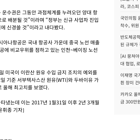
라, 코스피
 운수권은 그동안 과점체계를 누려오던 양대 항
국민의힘 
로 배분될 것”이라며 “정부는 신규 사업자 진입
착수, 위원
기에 신경쓸 것”이라고 내다봤다.
반도체공학
시아나항공은 국내 항공사 가운데 중국 노선 매출
된 규제가 
공에 비교우위를 점하고 있는 인천~베이징 노선
[AI 뭉쳐
대 협업, 
일 미국이 이란산 원유 수입 금지 조치의 예외를
이재명 국
일 기준 서부텍사스산 원유(WTI)와 두바이유 가
흰 장미 건
러로 올해 최고치를 보였다.
카카오 올해
나타냈는데 이는 2017년 1월31일 이후 2년 3개월
금 300만
윤휘종 기자]