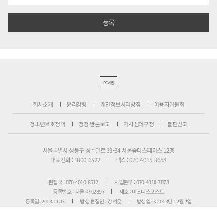
PC버전
회사소개
윤리강령
개인정보처리방침
이용자위원회
청소년보호정책
정정·반론보도
기사심의규정
불편신고
서울특별시 성동구 성수일로 39-34 서울숲더스페이스 12층
대표전화 : 1800-6522
팩스 : 070-4015-8658
편집국 : 070-4010-8512
사업본부 : 070-4010-7078
등록번호 : 서울 아 02897
제호 : 비즈니스포스트
등록일: 2013.11.13
발행·편집인 : 강석운
발행일자: 2013년 12월 2일
청소년보호책임자 : 강석운
ISSN : 2636-171X