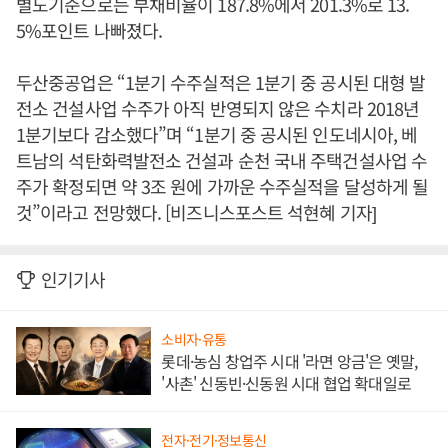
별도기준으로는 부채비율이 187.8%에서 201.3%로 13.
5%포인트 나빠졌다.
두산중공업은 “1분기 수주실적은 1분기 중 공시된 대형 발
전소 건설사업 수주가 아직 반영되지 않은 수치라 2018년
1분기보다 감소했다”며 “1분기 중 공시된 인도네시아, 베
트남의 석탄화력발전소 건설과 순천 국내 주택건설사업 수
주가 확정되면 약 3조 원에 가까운 수주실적을 달성하게 될
것”이라고 전망했다. [비즈니스포스트 석현혜 기자]
인기기사
소비자·유통
롯데·농심 창업주 시대 '라면 앙금'은 옛말,
'사촌' 신동빈·신동원 시대 협업 확대일로
전자·전기·정보통신