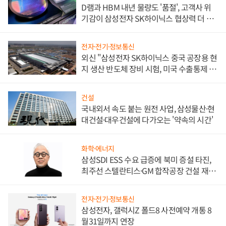
D램과 HBM 내년 물량도 '품절', 고객사 위
기감이 삼성전자 SK하이닉스 협상력 더 키
워
전자·전기·정보통신
외신 "삼성전자 SK하이닉스 중국 공장용 현
지 생산 반도체 장비 시험, 미국 수출통제 대
비"
건설
국내외서 속도 붙는 원전 사업, 삼성물산·현
대건설·대우건설에 다가오는 '약속의 시간'
화학·에너지
삼성SDI ESS 수요 급증에 북미 증설 타진,
최주선 스텔란티스·GM 합작공장 건설 재추
진하나
전자·전기·정보통신
삼성전자, 갤럭시Z 폴드8 사전예약 개통 8
월31일까지 연장