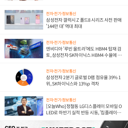
전자·전기·정보통신
삼성전자 갤럭시 Z 폴드8 시리즈 사전 판매
'144만 대' 역대 최대
전자·전기·정보통신
엔비디아 '루빈 울트라'에도 HBM4 탑재 검
토, 삼성전자·SK하이닉스 HBM4 수율에 주
도권 갈린다
전자·전기·정보통신
삼성전자 2분기 글로벌 D램 점유율 39% 1
위, SK하이닉스와 13%p 격차
전자·전기·정보통신
[오늘Who] 정철동 LG디스플레이 모바일 O
LED로 하반기 실적 반등 시동, '칩플레이
션'에 가격 인하 압박은 부담