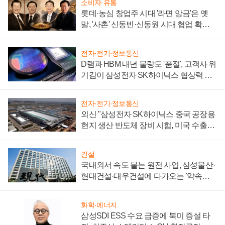
소비자·유통
롯데·농심 창업주 시대 '라면 앙금'은 옛
말, '사촌' 신동빈·신동원 시대 협업 확대
일로
전자·전기·정보통신
D램과 HBM 내년 물량도 '품절', 고객사 위
기감이 삼성전자 SK하이닉스 협상력 더
키워
전자·전기·정보통신
외신 "삼성전자 SK하이닉스 중국 공장용
현지 생산 반도체 장비 시험, 미국 수출통
제 대비"
건설
국내외서 속도 붙는 원전 사업, 삼성물산·
현대건설·대우건설에 다가오는 '약속의
시간'
화학·에너지
삼성SDI ESS 수요 급증에 북미 증설 타