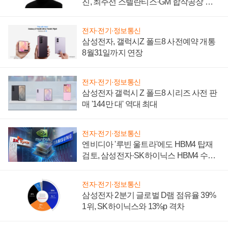
진, 최주선 스텔란티스·GM 합작공장 건
설 재추진하나
전자·전기·정보통신
삼성전자, 갤럭시Z 폴드8 사전예약 개통
8월31일까지 연장
전자·전기·정보통신
삼성전자 갤럭시 Z 폴드8 시리즈 사전 판
매 '144만 대' 역대 최대
전자·전기·정보통신
엔비디아 '루빈 울트라'에도 HBM4 탑재
검토, 삼성전자·SK하이닉스 HBM4 수율
에 주도권 갈린다
전자·전기·정보통신
삼성전자 2분기 글로벌 D램 점유율 39%
1위, SK하이닉스와 13%p 격차