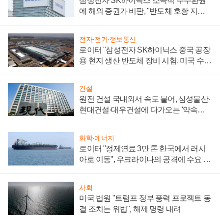
삼성전자 SK하이닉스 소극적 주주환원
에 해외 증권가 비판, "반도체 호황 지속
성 의문"
전자·전기·정보통신
로이터 "삼성전자 SK하이닉스 중국 공장
용 현지 생산 반도체 장비 시험, 미국 수출
통제 대비"
건설
원전 건설 국내외서 속도 붙어, 삼성물산·
현대건설·대우건설에 다가오는 '약속의
시간'
화학·에너지
로이터 "정제연료 3만 톤 한국에서 러시
아로 이동", 우크라이나의 공격에 수요 늘
어
사회
미국 법원 "트럼프 정부 풍력 프로젝트 동
결 조치는 위법", 해제 명령 내려