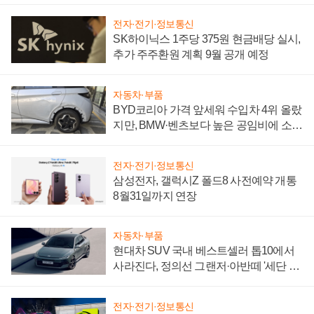
전자·전기·정보통신
SK하이닉스 1주당 375원 현금배당 실시,
추가 주주환원 계획 9월 공개 예정
자동차·부품
BYD코리아 가격 앞세워 수입차 4위 올랐
지만, BMW·벤츠보다 높은 공임비에 소비
자 불만 폭발
전자·전기·정보통신
삼성전자, 갤럭시Z 폴드8 사전예약 개통
8월31일까지 연장
자동차·부품
현대차 SUV 국내 베스트셀러 톱10에서
사라진다, 정의선 그랜저·아반떼 '세단 쌍
끌이'로 내수 방어
전자·전기·정보통신