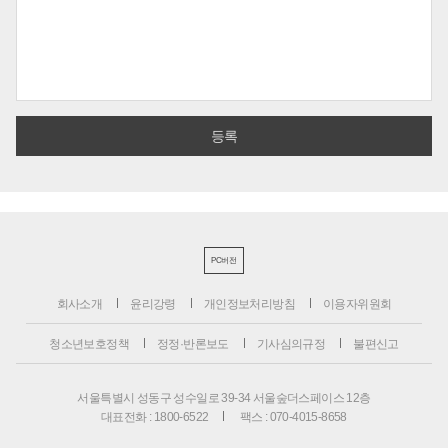
PC버전
회사소개
윤리강령
개인정보처리방침
이용자위원회
청소년보호정책
정정·반론보도
기사심의규정
불편신고
서울특별시 성동구 성수일로 39-34 서울숲더스페이스 12층
대표전화 : 1800-6522
팩스 : 070-4015-8658