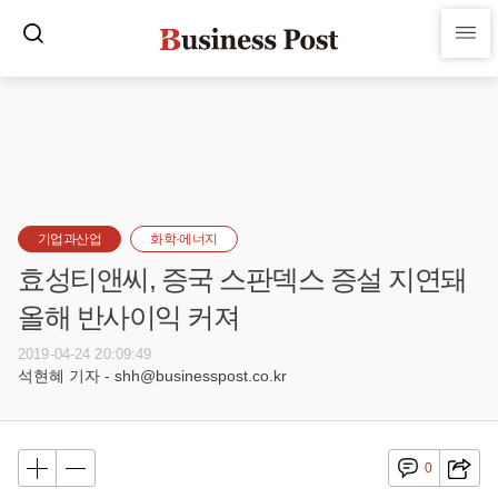
기업과산업
화학·에너지
효성티앤씨, 증국 스판덱스 증설 지연돼
올해 반사이익 커져
2019-04-24 20:09:49
석현혜 기자 - shh@businesspost.co.kr
0