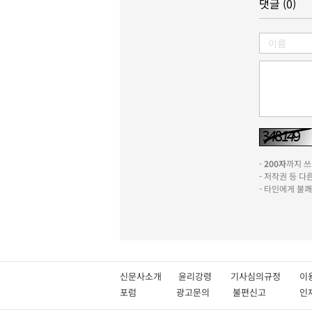
댓글 (0)
-
200자
까지 쓰실
- 저작권 등 
- 타인에게 불
신문사소개
윤리강령
기사심의규정
이
포럼
광고문의
불편신고