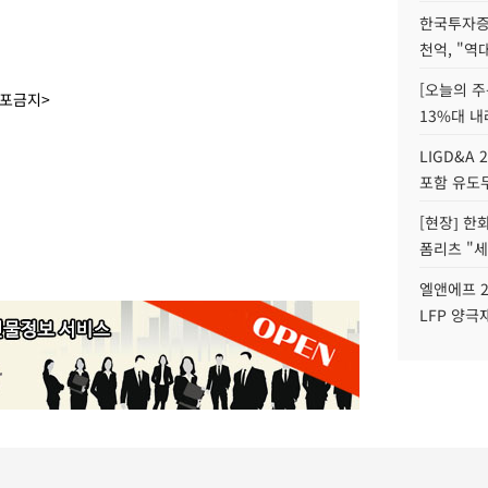
한국투자증
천억, "역
[오늘의 주
배포금지>
13%대 내
LIGD&A 
포함 유도무
[현장] 한
폼리츠 "세
엘앤에프 2
LFP 양극