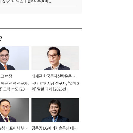
·SK하이닉스 HBM4 수율에..
?
뱅크 행장
배재규 한국투자신탁운용 대
 높은 전략 전문가,
국내 ETF 시장 선구자, '업계 3
표이사 사장
' 도약 속도 [2026
위' 탈환 과제 [2026년]
효성 대표이사 부회
김동명 LG에너지솔루션 대표