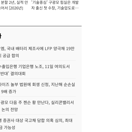
분할 2년, 실적 안
'기술중심' 구광모 힘실은 개발
이사 사장
어서 [2026년]
자 출신 첫 수장, 기술압도로
경쟁력 확보 사활 [2026년]
사
, 국내 배터리 제조사에 LFP 양극재 19만
기 공급 합의
수출입은행 기업은행 노조, 11일 여의도서
 반대' 결의대회
차이즈 놀부 법원에 회생 신청, 지난해 순손실
 9배 증가
구광모 다음 주 젠슨 황 만난다, 실리콘밸리서
' 논의 전망
 증권사 대상 국고채 담합 의혹 심의, 최대
금 가능성