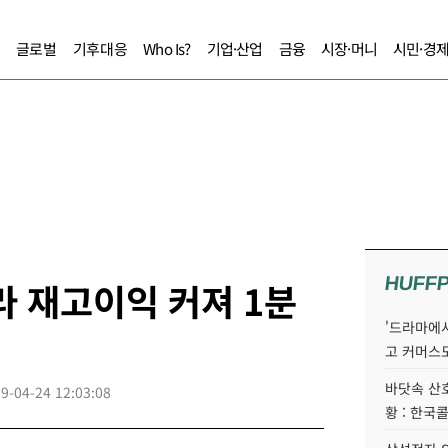
글로벌
기후대응
Who Is?
기업·산업
금융
시장·머니
시민·경
HUFF
라 재고이익 커져 1분
'드라마에서
고 커머스
바닷속 산
9-04-24 12:03:08
황 : 한국