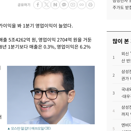
삼성전자 
공유하기
주가도 받칠
이익을 봐 1분기 영업이익이 늘었다.
출 5조4262억 원, 영업이익 2704억 원을 거둔
많이 본
8년 1분기보다 매출은 0.3%, 영업이익은 6.2%
외신 
1
산 반
기
삼성전
2
권가 
국내외
3
원
·대우
삼성전
4
까지
서
엔비디
5
▲ 오스만 알 감디 에쓰오일 CEO.