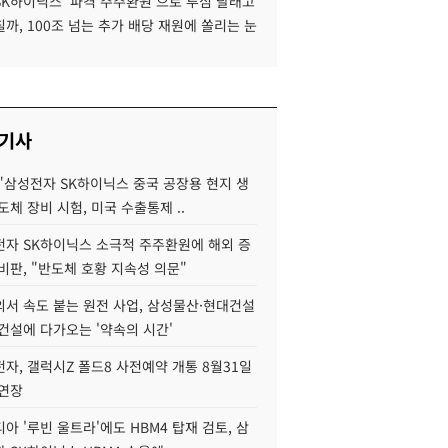
SK하이닉스 '파격 주주환원'으로 투심 달래고
까, 100조 넘는 추가 배당 재원에 쏠리는 눈
 기사
"삼성전자 SK하이닉스 중국 공장용 현지 생
도체 장비 시험, 미국 수출통제 ..
자 SK하이닉스 소극적 주주환원에 해외 증
비판, "반도체 호황 지속성 의문"
서 속도 붙는 원전 사업, 삼성물산·현대건설
건설에 다가오는 '약속의 시간'
자, 갤럭시Z 폴드8 사전예약 개통 8월31일
 연장
아 '루빈 울트라'에도 HBM4 탑재 검토, 삼