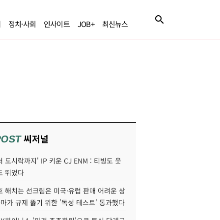
제
정치·사회
인사이트
JOB+
최신뉴스
씨저널
POST
 도시락까지' IP 키운 CJ ENM : 티빙도 웃
도 뛰었다
호 해치는 선크림은 미국·유럽 판매 어려운 상
콜마가 규제 뚫기 위한 '독성 테스트' 통과했다