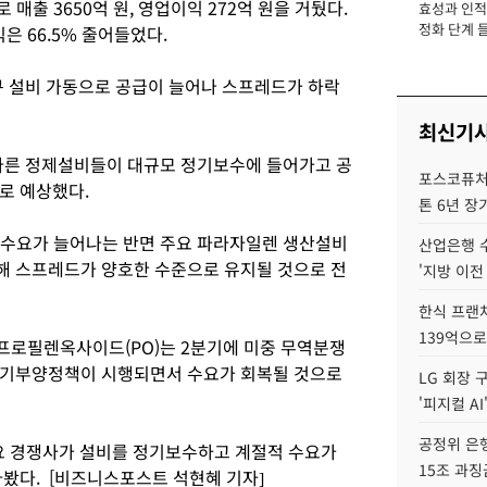
출 3650억 원, 영업이익 272억 원을 거뒀다.
효성과 인적 
장
정화 단계 들
익은 66.5% 줄어들었다.
 설비 가동으로 공급이 늘어나 스프레드가 하락
최신기
다른 정제설비들이 대규모 정기보수에 들어가고 공
포스코퓨처엠
로 예상했다.
톤 6년 장
수요가 늘어나는 반면 주요 파라자일렌 생산설비
산업은행 
해 스프레드가 양호한 수준으로 유지될 것으로 전
'지방 이전
한식 프랜
139억으로
 프로필렌옥사이드(PO)는 2분기에 미중 무역분쟁
경기부양정책이 시행되면서 수요가 회복될 것으로
LG 회장 
'피지컬 AI
공정위 은행
요 경쟁사가 설비를 정기보수하고 계절적 수요가
15조 과징
봤다. [비즈니스포스트 석현혜 기자]