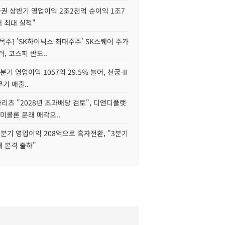
권 상반기 영업이익 2조2천억 순이익 1조7
대 최대 실적"
목주] 'SK하이닉스 최대주주' SK스퀘어 주가
려, 코스피 반도..
2분기 영업이익 1057억 29.5% 늘어, 천궁-II
기 매출..
화리츠 "2028년 초과배당 검토", 디앤디플랫
미콜론 문래 매각으..
분기 영업이익 208억으로 흑자전환, "3분기
재 본격 출하"