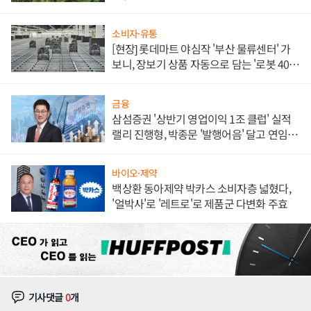
소비자·유통
[현장] 롯데마트 야심작 '부산 물류센터' 가
보니, 장보기 상품 자동으로 담는 '로봇 400
대' 장관
금융
삼섬증권 '상반기 영업이익 1조 클럽' 실적
랠리 진행형, 박종문 '발행어음' 달고 연임 향
하나
바이오·제약
백상환 동아제약 박카스 소비자층 넓혔다,
'얼박사'로 '레트로'로 제품군 다변화 주효
기사댓글
0
개