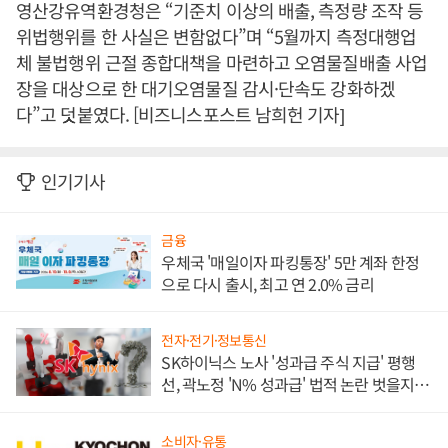
영산강유역환경청은 “기준치 이상의 배출, 측정량 조작 등
위법행위를 한 사실은 변함없다”며 “5월까지 측정대행업
체 불법행위 근절 종합대책을 마련하고 오염물질배출 사업
장을 대상으로 한 대기오염물질 감시·단속도 강화하겠
다”고 덧붙였다. [비즈니스포스트 남희헌 기자]
인기기사
금융
우체국 '매일이자 파킹통장' 5만 계좌 한정
으로 다시 출시, 최고 연 2.0% 금리
전자·전기·정보통신
SK하이닉스 노사 '성과급 주식 지급' 평행
선, 곽노정 'N% 성과급' 법적 논란 벗을지 주
목
소비자·유통