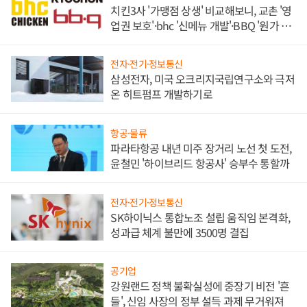
치킨3사 '가맹점 상생' 비교해보니, 교촌 '영
업권 보호'·bhc '신메뉴 개발'·BBQ '원가 부
담'
전자·전기·정보통신
삼성전자, 미국 오크리지국립연구소와 극저
온 히트펌프 개발하기로
항공·물류
파라타항공 내년 미주 장거리 노선 첫 도전,
윤철민 '하이브리드 항공사' 승부수 통할까
전자·전기·정보통신
SK하이닉스 통합노조 설립 움직임 본격화,
성과급 체계 불만에 3500명 결집
공기업
강원랜드 정책 불확실성에 중장기 비전 '흔
들', 신임 사장의 정부 설득 과제 무거워져