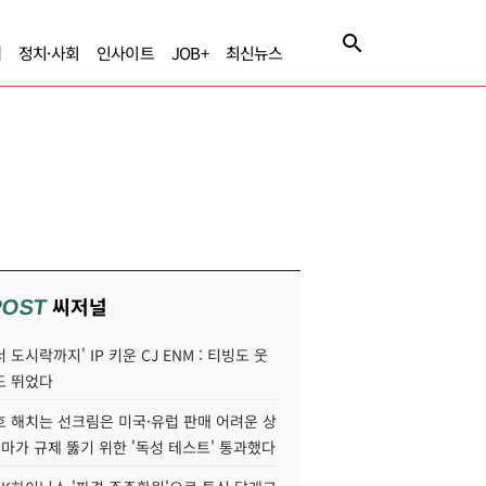
제
정치·사회
인사이트
JOB+
최신뉴스
씨저널
POST
 도시락까지' IP 키운 CJ ENM : 티빙도 웃
도 뛰었다
호 해치는 선크림은 미국·유럽 판매 어려운 상
콜마가 규제 뚫기 위한 '독성 테스트' 통과했다