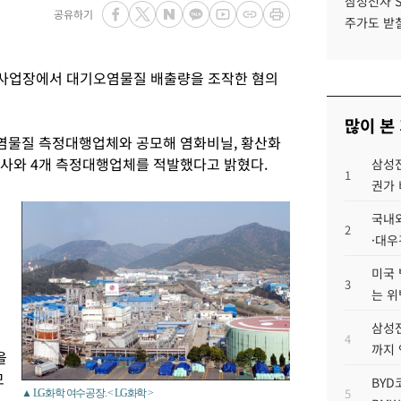
삼성전자 
공유하기
주가도 받칠
사업장에서 대기오염물질 배출량을 조작한 혐의
많이 본
염물질 측정대행업체와 공모해 염화비닐, 황산화
회사와 4개 측정대행업체를 적발했다고 밝혔다.
삼성전
1
권가 
개
국내외
2
·대우
미국 
3
는 위
삼성전
이
4
까지
을
모
BYD
5
▲ LG화학 여수공장. < LG화학 >