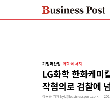
기업과산업
화학·에너지
LG화학 한화케미칼
작혐의로 검찰에 
강용규 기자 kyk@businesspost.co.kr
201