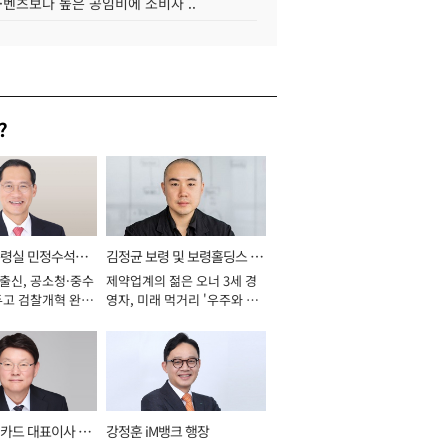
·벤츠보다 높은 공임비에 소비자 ..
?
통령실 민정수석비
김정균 보령 및 보령홀딩스 대
 출신, 공소청·중수
제약업계의 젊은 오너 3세 경
표이사 사장
두고 검찰개혁 완수
영자, 미래 먹거리 '우주와 헬
년]
스케어' 공들여 [2026년]
카드 대표이사 사
강정훈 iM뱅크 행장