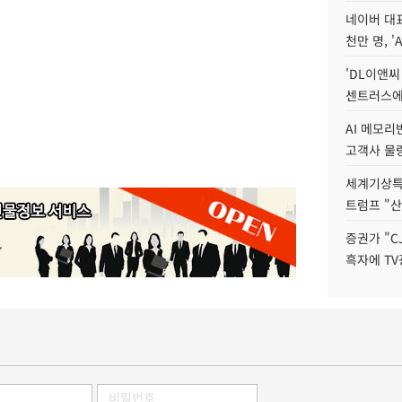
네이버 대표
천만 명, 'A
'DL이앤씨
센트러스에
AI 메모
고객사 물량
세계기상특
트럼프 "산
증권가 "C
흑자에 TV