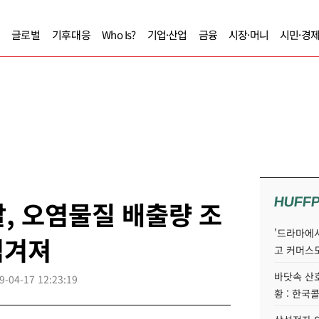
글로벌
기후대응
Who Is?
기업·산업
금융
시장·머니
시민·경
HUFF
, 오염물질 배출량 조
'드라마에서
넘겨져
고 커머스
바닷속 산
9-04-17 12:23:19
황 : 한국