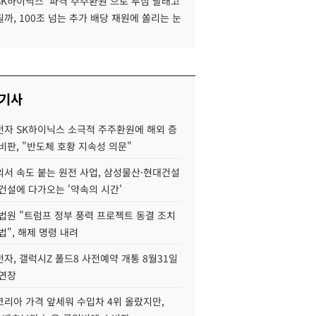
SK하이닉스 '파격 주주환원'으로 투심 달래고
까, 100조 넘는 추가 배당 재원에 쏠리는 눈
 기사
자 SK하이닉스 소극적 주주환원에 해외 증
비판, "반도체 호황 지속성 의문"
서 속도 붙는 원전 사업, 삼성물산·현대건설
건설에 다가오는 '약속의 시간'
법원 "트럼프 정부 풍력 프로젝트 동결 조치
법", 해제 명령 내려
자, 갤럭시Z 폴드8 사전예약 개통 8월31일
 연장
코리아 가격 앞세워 수입차 4위 올랐지만,