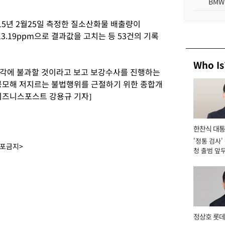
BMW
5년 2월25일 측정한 질소산화물 배출량이
13.19ppm으로 결과값을 고치는 등 53건의 기록
Who Is
일각에 불과할 것이라고 보고 보강수사를 진행하는
공모해 저지르는 불법행위를 근절하기 위한 종합개
비즈니스포스트 강용규 기자]
한찬식 대
'정통 검사'
서관
배포금지>
청 출범 앞
맡아 [2026
정상호 롯데