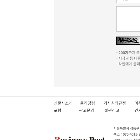
-
200자
까지 쓰실
- 저작권 등 
- 타인에게 불
신문사소개
윤리강령
기사심의규정
이
포럼
광고문의
불편신고
서울특별시 성동구 성
팩스 : 070-4015-
ISSN : 2636-171