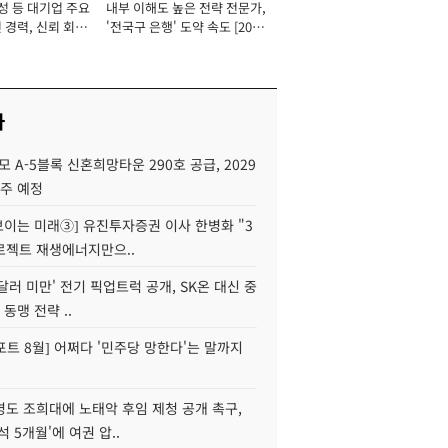
성 등 대기업 주요
내부 이해도 높은 전략 전문가,
 경력, 신뢰 회복
'전국구 은행' 도약 속도 [2026
[2026년]
년]
사
모 A-5블록 신혼희망타운 290호 공급, 2029
입주 예정
 보이는 미래③] 유진투자증권 이사 한병화 "3
로젝트 재생에너지만으..
 달러 미만' 전기 픽업트럭 공개, SK온 대신 중
 동맹 전략 ..
트 8월] 어쩌다 '민주당 망한다'는 말까지
병도 조희대에 노태악 후임 제청 공개 촉구,
석 5개월'에 여권 압..