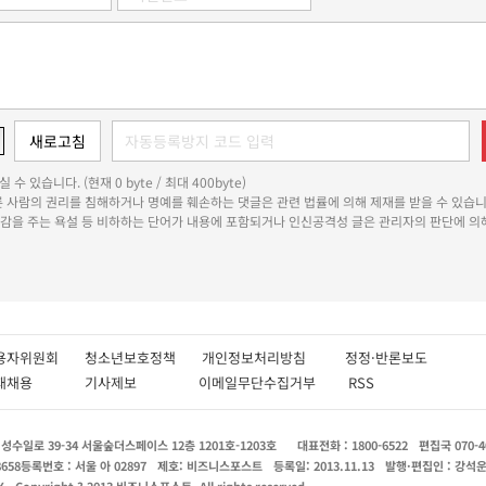
 수 있습니다. (현재 0 byte / 최대 400byte)
다른 사람의 권리를 침해하거나 명예를 훼손하는 댓글은 관련 법률에 의해 제재를 받을 수 있습니
쾌감을 주는 욕설 등 비하하는 단어가 내용에 포함되거나 인신공격성 글은 관리자의 판단에 의해
용자위원회
청소년보호정책
개인정보처리방침
정정·반론보도
인재채용
기사제보
이메일무단수집거부
RSS
수일로 39-34 서울숲더스페이스 12층 1201호-1203호
대표전화 : 1800-6522
편집국 070-4
8658
등록번호 : 서울 아 02897
제호: 비즈니스포스트
등록일: 2013.11.13
발행·편집인 : 강석
X
Copyright ? 2013 비즈니스포스트. All rights reserved.