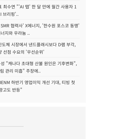
 최수연 "'AI 탭' 한 달 만에 월간 사용자 1
I 브리핑'..
 SMR 협력사' X에너지, '한수원 포스코 동맹'
너지와 우라늄 ..
리반도체 시장에서 낸드플래시보다 D램 부각,
 선점 수요의 '우선순위'
성 "캐나다 초대형 산불 원인은 기후변화",
림 관리 미흡" 주장에..
JENM 하반기 영업이익 개선 기대, 티빙 첫
광고도 반등"