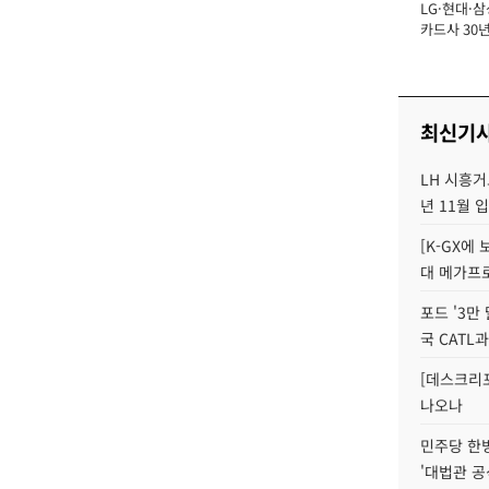
LG·현대·삼
장
카드사 30년
에 '초집중' 
최신기
LH 시흥거
년 11월 
[K-GX에
대 메가프
포드 '3만
국 CATL과
[데스크리포
나오나
민주당 한
'대법관 공