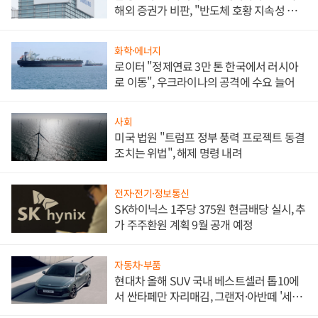
해외 증권가 비판, "반도체 호황 지속성 의
문"
화학·에너지
로이터 "정제연료 3만 톤 한국에서 러시아
로 이동", 우크라이나의 공격에 수요 늘어
사회
미국 법원 "트럼프 정부 풍력 프로젝트 동결
조치는 위법", 해제 명령 내려
전자·전기·정보통신
SK하이닉스 1주당 375원 현금배당 실시, 추
가 주주환원 계획 9월 공개 예정
자동차·부품
현대차 올해 SUV 국내 베스트셀러 톱10에
서 싼타페만 자리매김, 그랜저·아반떼 '세단
쌍끌이'로 내수 방어