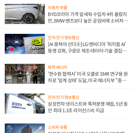
자동차·부품
BYD코리아 가격 앞세워 수입차 4위 올랐지
만, BMW·벤츠보다 높은 공임비에 소비자
불만 폭발
전자·전기·정보통신
[AI 뭉쳐야 산다⑧] LG·엔비디아 '피지컬 AI'
동맹 강화, 구광모 제조·데이터·기술 결집
해 종합 로보틱스 기업으로
화학·에너지
'한수원 협력사' 미국 오클로 SMR 연구용 원
자로 '임계 상태' 도달, 미국 에너지부 "중요
한 이정표"
전자·전기·정보통신
삼성전자 넷리스트와 특허분쟁 매듭, 5년 동
안 최대 1.3조 라이선스비 지급
소비자·유통