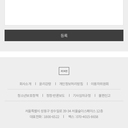
PC버전
회사소개
윤리강령
개인정보처리방침
이용자위원회
청소년보호정책
정정·반론보도
기사심의규정
불편신고
서울특별시 성동구 성수일로 39-34 서울숲더스페이스 12층
대표전화 : 1800-6522
팩스 : 070-4015-8658