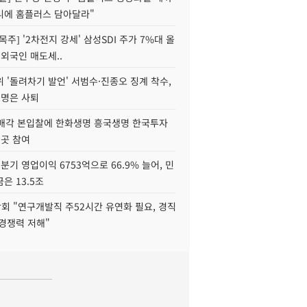
니에 홈플러스 담아달라"
목주] '2차전지 강세' 삼성SDI 주가 7%대 올
 외국인 매도세..
 '돌려차기 발언' 서범수·진종오 징계 착수,
2명은 사퇴
 매각 본입찰에 한화생명 흥국생명 한국투자
3곳 참여
분기 영업이익 6753억으로 66.9% 늘어, 민
은 13.5조
회 "연구개발직 주52시간 유연화 필요, 경직
경쟁력 저해"