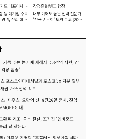
카드 대표이사 사
강정훈 iM뱅크 행장
성 등 대기업 주요
내부 이해도 높은 전략 전문가,
 경력, 신뢰 회복
'전국구 은행' 도약 속도 [2026
[2026년]
년]
사
 가뭄 겪는 농가에 재해자금 3천억 지원, 강
 역량 집중"
스 포스코인터내셔널과 포스코DX 지분 일부
 재원 2조5천억 확보
투스 '제우스: 오만의 신' 8월26일 출시, 진입
MMORPG 내..
고환율 기조' 극복 절실, 조좌진 '인바운드'
늘려 답 찾는다
정말] 민주당 민병덕 "홈플러스 정상화될 때까