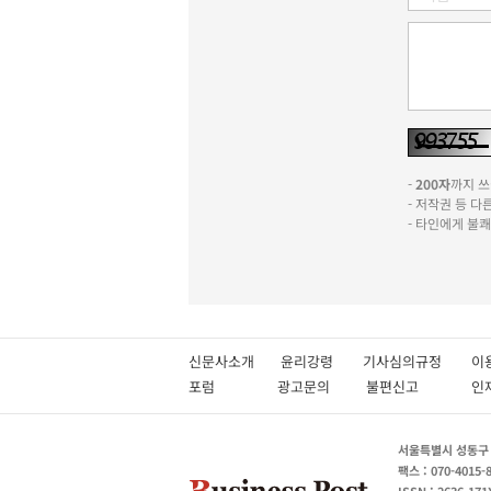
-
200자
까지 쓰실
- 저작권 등 
- 타인에게 불
신문사소개
윤리강령
기사심의규정
이
포럼
광고문의
불편신고
서울특별시 성동구 성
팩스 : 070-4015-
ISSN : 2636-171