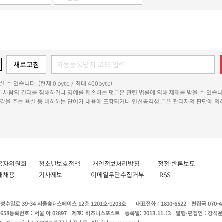
 수 있습니다. (현재 0 byte / 최대 400byte)
다른 사람의 권리를 침해하거나 명예를 훼손하는 댓글은 관련 법률에 의해 제재를 받을 수 있습니
쾌감을 주는 욕설 등 비하하는 단어가 내용에 포함되거나 인신공격성 글은 관리자의 판단에 의해
용자위원회
청소년보호정책
개인정보처리방침
정정·반론보도
인재채용
기사제보
이메일무단수집거부
RSS
수일로 39-34 서울숲더스페이스 12층 1201호-1203호
대표전화 : 1800-6522
편집국 070-4
8658
등록번호 : 서울 아 02897
제호: 비즈니스포스트
등록일: 2013.11.13
발행·편집인 : 강석
X
Copyright ? 2013 비즈니스포스트. All rights reserved.