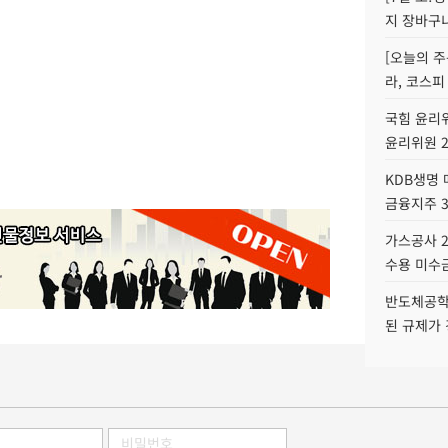
지 장바구
[오늘의 주
라, 코스피
국힘 윤리위
윤리위원 
KDB생명
금융지주 
가스공사 2
수용 미수금
반도체공학
된 규제가 