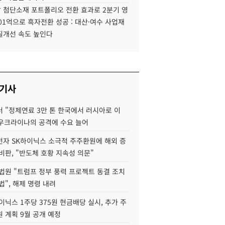
 첨단소재 포트폴리오 전환 효과로 2분기 영
01억으로 흑자전환 성공 : 대산·여수 사업재
질개선 속도 높인다
 기사
 "정제연료 3만 톤 한국에서 러시아로 이
 우크라이나의 공격에 수요 늘어
자 SK하이닉스 소극적 주주환원에 해외 증
비판, "반도체 호황 지속성 의문"
법원 "트럼프 정부 풍력 프로젝트 동결 조치
법", 해제 명령 내려
이닉스 1주당 375원 현금배당 실시, 추가 주
 계획 9월 공개 예정