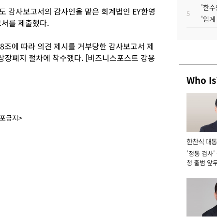
'한수
년도 감사보고서의 감사인을 맡은 회계법인 EY한영
5
'임계
고서를 제출했다.
8조에 따라 의견 제시를 거부당한 감사보고서 제
상장폐지 절차에 착수했다. [비즈니스포스트 강용
Who Is
배포금지>
한찬식 대
'정통 검사'
서관
청 출범 앞
맡아 [2026