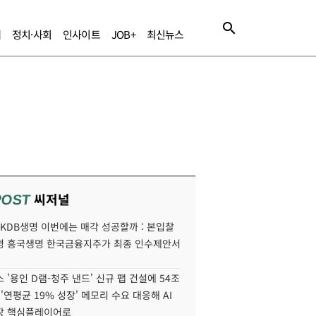
제
정치·사회
인사이트
JOB+
최신뉴스
씨저널
POST
' KDB생명 이번에는 매각 성공할까 : 본입찰
명 흥국생명 한국금융지주가 최종 인수제안서
 '용인 D램-청주 낸드' 신규 팹 건설에 54조
 '연평균 19% 성장' 메모리 수요 대응해 AI
장 핵심플레이어로