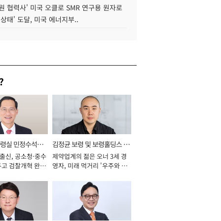
원 협력사' 미국 오클로 SMR 연구용 원자로
 상태' 도달, 미국 에너지부..
?
통령실 민정수석비
김정균 보령 및 보령홀딩스 대
 출신, 공소청·중수
제약업계의 젊은 오너 3세 경
표이사 사장
두고 검찰개혁 완수
영자, 미래 먹거리 '우주와 헬
년]
스케어' 공들여 [2026년]