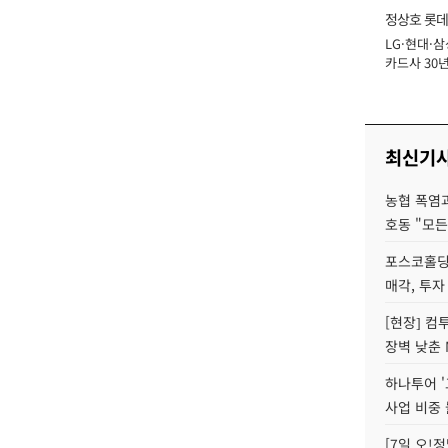
정상호 롯데
LG·현대·삼
장
카드사 30년
에 '초집중' 
최신기
농협 폭염과
호동 "모든
포스코홀딩
매각, 투자
[현장] 컴
장벽 낮춘 
하나투어 '
사업 비중 
[7일 오!