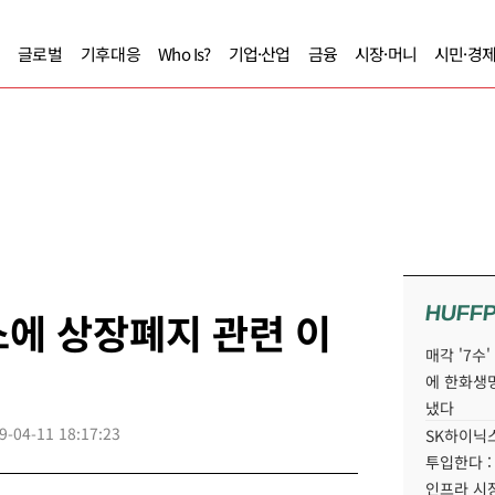
글로벌
기후대응
Who Is?
기업·산업
금융
시장·머니
시민·경
HUFF
에 상장폐지 관련 이
매각 '7수
에 한화생
냈다
9-04-11 18:17:23
SK하이닉스
투입한다 :
인프라 시