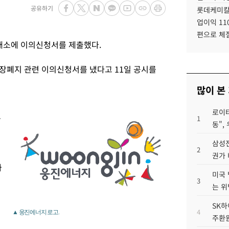
공유하기
롯데케미칼
업이익 11
편으로 체
래소에 이의신청서를 제출했다.
장폐지 관련 이의신청서를 냈다고 11일 공시를
많이 본
로이터
공
1
동",
삼성전
2
권가 
가
미국 
3
는 위
SK하
4
▲ 웅진에너지 로고.
주환원