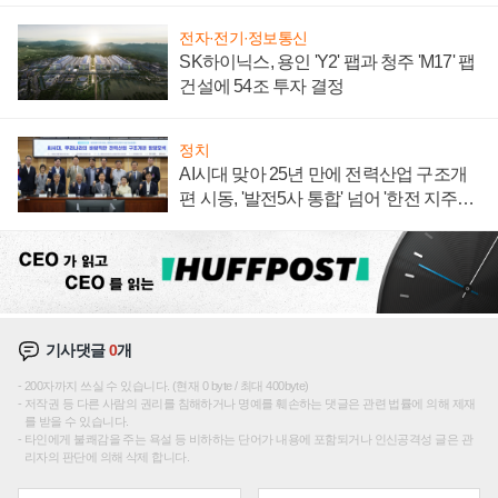
전자·전기·정보통신
SK하이닉스, 용인 'Y2' 팹과 청주 'M17' 팹
건설에 54조 투자 결정
정치
AI시대 맞아 25년 만에 전력산업 구조개
편 시동, '발전5사 통합' 넘어 '한전 지주사'
재편론도
기사댓글
0
개
200자까지 쓰실 수 있습니다. (현재 0 byte / 최대 400byte)
저작권 등 다른 사람의 권리를 침해하거나 명예를 훼손하는 댓글은 관련 법률에 의해 제재
를 받을 수 있습니다.
타인에게 불쾌감을 주는 욕설 등 비하하는 단어가 내용에 포함되거나 인신공격성 글은 관
리자의 판단에 의해 삭제 합니다.