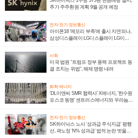
SK하이닉스 1주당 375원 현금배당 실시,
추가 주주환원 계획 9월 공개 예정
전자·전기·정보통신
아이폰18 '메모리 부족'에 출시 지연되나,
삼성디스플레이 LG디스플레이 LG이노
텍 '탈애플' 수익 다각화 속도
사회
미국 법원 "트럼프 정부 풍력 프로젝트 동
결 조치는 위법", 해제 명령 내려
화학·에너지
'DL이앤씨 SMR 협력사' X에너지, '한수원
포스코 동맹' 센트러스에너지와 우라늄
계약 체결
전자·전기·정보통신
SK하이닉스 노사 '성과급 주식지급' 평행
선, 곽노정 'N% 성과급' 법적 논란 벗을지
주목