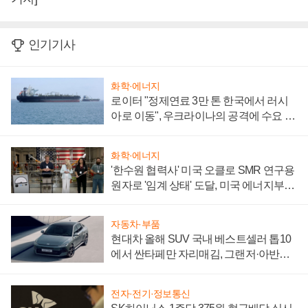
인기기사
화학·에너지
로이터 "정제연료 3만 톤 한국에서 러시
아로 이동", 우크라이나의 공격에 수요 늘
어
화학·에너지
'한수원 협력사' 미국 오클로 SMR 연구용
원자로 '임계 상태' 도달, 미국 에너지부
"중요한 이정표"
자동차·부품
현대차 올해 SUV 국내 베스트셀러 톱10
에서 싼타페만 자리매김, 그랜저·아반떼
'세단 쌍끌이'로 내수 방어
전자·전기·정보통신