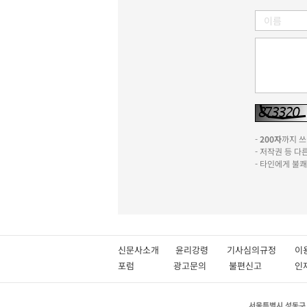
-
200자
까지 쓰실
- 저작권 등 
- 타인에게 불
신문사소개
윤리강령
기사심의규정
이
포럼
광고문의
불편신고
서울특별시 성동구 성