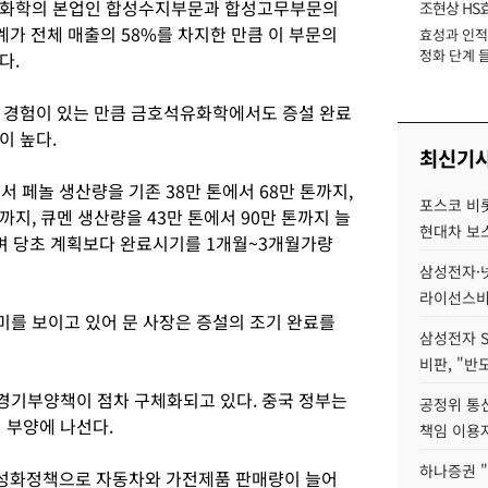
유화학의 본업인 합성수지부문과 합성고무부문의
조현상 HS
계가 전체 매출의 58%를 차지한 만큼 이 부문의
효성과 인적 
장
정화 단계 들
다.
 경험이 있는 만큼 금호석유화학에서도 증설 완료
이 높다.
최신기
서 페놀 생산량을 기존 38만 톤에서 68만 톤까지,
포스코 비롯
까지, 큐멘 생산량을 43만 톤에서 90만 톤까지 늘
현대차 보
며 당초 계획보다 완료시기를 1개월~3개월가량
삼성전자·넷
라이선스비
를 보이고 있어 문 사장은 증설의 조기 완료를
삼성전자 
비판, "반
경기부양책이 점차 구체화되고 있다. 중국 정부는
공정위 통
 부양에 나선다.
책임 이용
하나증권 "
활성화정책으로 자동차와 가전제품 판매량이 늘어