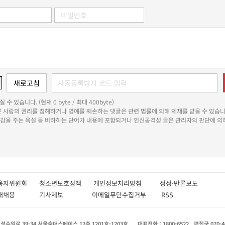
 수 있습니다. (현재 0 byte / 최대 400byte)
다른 사람의 권리를 침해하거나 명예를 훼손하는 댓글은 관련 법률에 의해 제재를 받을 수 있습니
쾌감을 주는 욕설 등 비하하는 단어가 내용에 포함되거나 인신공격성 글은 관리자의 판단에 의해
용자위원회
청소년보호정책
개인정보처리방침
정정·반론보도
인재채용
기사제보
이메일무단수집거부
RSS
수일로 39-34 서울숲더스페이스 12층 1201호-1203호
대표전화 : 1800-6522
편집국 070-4