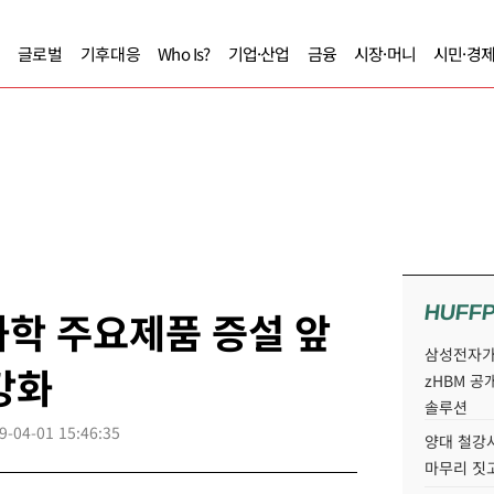
글로벌
기후대응
Who Is?
기업·산업
금융
시장·머니
시민·경
HUFF
학 주요제품 증설 앞
삼성전자가 
강화
zHBM 공
솔루션
9-04-01 15:46:35
양대 철강사
마무리 짓