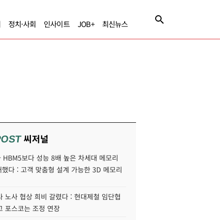
제
정치·사회
인사이트
JOB+
최신뉴스
씨저널
POST
HBM5보다 성능 8배 높은 차세대 메모리
개했다 : 고객 맞춤형 설계 가능한 3D 메모리
 노사 협상 희비 갈렸다 : 현대제철 임단협
고 포스코는 조정 연장