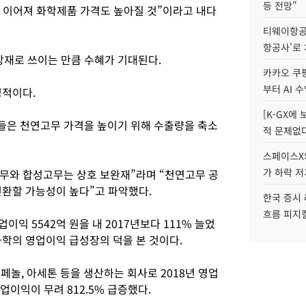
등 전망"
로 이어져 화학제품 가격도 높아질 것”이라고 내다
티웨이항공
항공사'로
재로 쓰이는 만큼 수혜가 기대된다.
카카오 쿠팡
부터 AI 
정적이다.
[K-GX에
들은 천연고무 가격을 높이기 위해 수출량을 축소
적 문제없다
스페이스X의
가 하락 
무와 합성고무는 상호 보완재”라며 “천연고무 공
전환할 가능성이 높다”고 파악했다.
한국 증시 
흐름 피지컬
익 5542억 원을 내 2017년보다 111% 늘었
화학의 영업이익 급성장의 덕을 본 것이다.
놀, 아세톤 등을 생산하는 회사로 2018년 영업
영업이익이 무려 812.5% 급증했다.