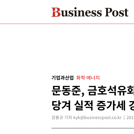
기업과산업
화학·에너지
문동준, 금호석유화
당겨 실적 증가세 
강용규 기자 kyk@businesspost.co.kr
201