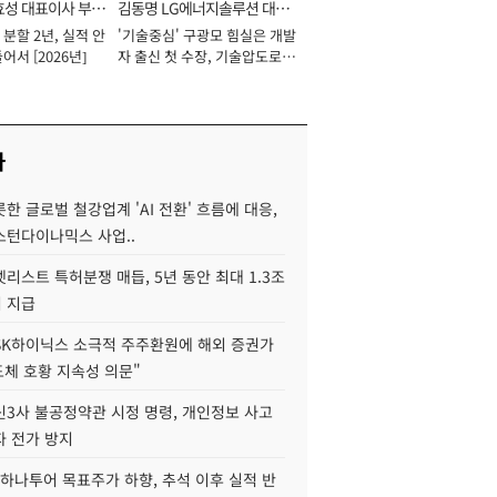
효성 대표이사 부회
김동명 LG에너지솔루션 대표
분할 2년, 실적 안
'기술중심' 구광모 힘실은 개발
이사 사장
어서 [2026년]
자 출신 첫 수장, 기술압도로
경쟁력 확보 사활 [2026년]
사
한 글로벌 철강업계 'AI 전환' 흐름에 대응,
스턴다이나믹스 사업..
리스트 특허분쟁 매듭, 5년 동안 최대 1.3조
 지급
SK하이닉스 소극적 주주환원에 해외 증권가
도체 호황 지속성 의문"
신3사 불공정약관 시정 명령, 개인정보 사고
자 전가 방지
하나투어 목표주가 하향, 추석 이후 실적 반