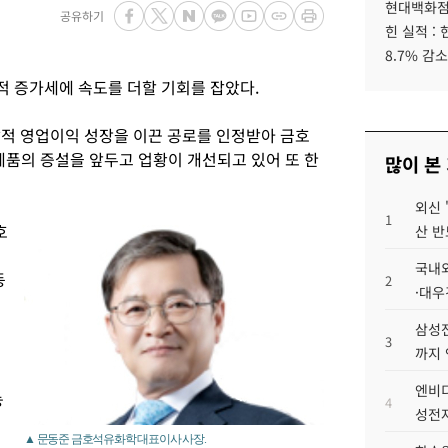
현대백화점그
공유하기
힌 실적 :
8.7% 감소
 증가세에 속도를 더할 기회를 잡았다.
발적 영업이익 성장을 이끈 공로를 인정받아 금호
품의 증설을 앞두고 업황이 개선되고 있어 또 한
많이 본
외신 
1
호
산 반
국내외
동
2
·대우
삼성전
3
까지
엔비디
능
4
성전자
▲ 문동준 금호석유화학 대표이사 사장.