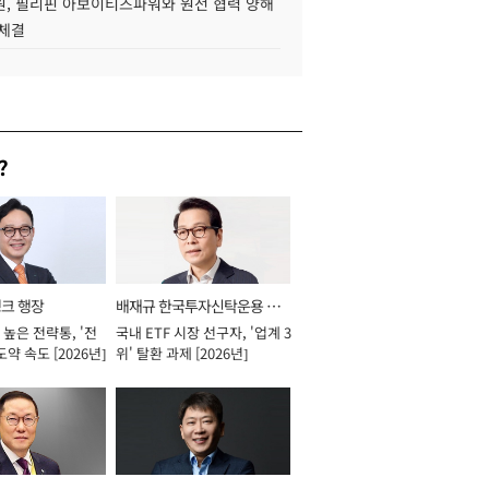
, 필리핀 아보이티즈파워와 원전 협력 양해
 체결
?
뱅크 행장
배재규 한국투자신탁운용 대
높은 전략통, '전
국내 ETF 시장 선구자, '업계 3
표이사 사장
도약 속도 [2026년]
위' 탈환 과제 [2026년]