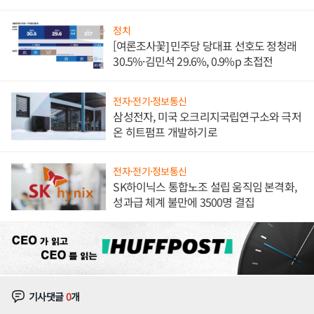
발전전문기업 향한다
정치
[여론조사꽃] 민주당 당대표 선호도 정청래
30.5%·김민석 29.6%, 0.9%p 초접전
전자·전기·정보통신
삼성전자, 미국 오크리지국립연구소와 극저
온 히트펌프 개발하기로
전자·전기·정보통신
SK하이닉스 통합노조 설립 움직임 본격화,
성과급 체계 불만에 3500명 결집
기사댓글
0
개