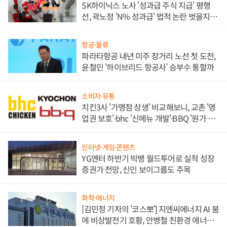
SK하이닉스 노사 '성과급 주식 지급' 평행
선, 곽노정 'N% 성과급' 법적 논란 벗을지 주
목
항공·물류
파라타항공 내년 미주 장거리 노선 첫 도전,
윤철민 '하이브리드 항공사' 승부수 통할까
소비자·유통
치킨3사 '가맹점 상생' 비교해보니, 교촌 '영
업권 보호'·bhc '신메뉴 개발'·BBQ '원가 부
담'
인터넷·게임·콘텐츠
YG엔터 하반기 빅뱅 월드투어로 실적 성장
증권가 전망, 신인 보이그룹도 주목
화학·에너지
[김민정 기자의 '코스뽀'] 지엔씨에너지 AI 붐
에 비상발전기 호황, 안병철 친환경 에너지