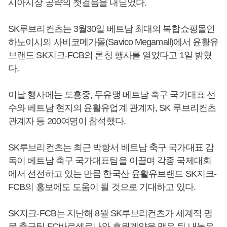
시아시장 공략의 첫걸음을 내딛었다.
SK루브리컨츠는 3월30일 베트남 최대의 복합쇼핑몰인
하노이시의 사비코메가몰(Savico Megamall)에서 윤활유
브랜드 SK지크-FCB의 론칭 행사를 열었다고 1일 밝혔
다.
이날 행사에는 도흥중, 두유맹 베트남 축구 국가대표 선
수와 베트남 현지의 윤활유업계 관계자, SK 루브리컨츠
관계자 등 200여명이 참석했다.
SK루브리컨츠는 최근 박항서 베트남 축구 국가대표 감
독이 베트남 축구 국가대표팀을 이끌며 각종 국제대회
에서 선전하고 있는 만큼 한국산 윤활유브랜드 SK지크-
FCB의 홍보에도 도움이 될 것으로 기대하고 있다.
SK지크-FCB는 지난해 8월 SK루브리컨츠가 세계적 명
문 축구팀 FC바르셀로나와 후원계약을 맺은 뒤 내놓은