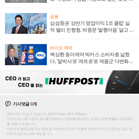
0대' 장관
금융
삼섬증권 '상반기 영업이익 1조 클럽' 실
적 랠리 진행형, 박종문 '발행어음' 달고 연
임 향하나
바이오·제약
백상환 동아제약 박카스 소비자층 넓혔
다, '얼박사'로 '레트로'로 제품군 다변화
주효
기사댓글
0
개
200자까지 쓰실 수 있습니다. (현재 0 byte / 최대 400byte)
저작권 등 다른 사람의 권리를 침해하거나 명예를 훼손하는 댓글은 관련 법률에 의해 제재
를 받을 수 있습니다.
타인에게 불쾌감을 주는 욕설 등 비하하는 단어가 내용에 포함되거나 인신공격성 글은 관
리자의 판단에 의해 삭제 합니다.