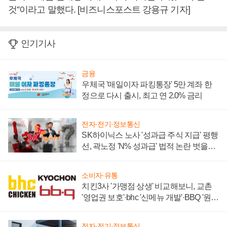
것”이라고 말했다. [비즈니스포스트 강용규 기자]
인기기사
금융
우체국 '매일이자 파킹통장' 5만 계좌 한
정으로 다시 출시, 최고 연 2.0% 금리
전자·전기·정보통신
SK하이닉스 노사 '성과급 주식 지급' 평행
선, 곽노정 'N% 성과급' 법적 논란 벗을지
주목
소비자·유통
치킨3사 '가맹점 상생' 비교해보니, 교촌
'영업권 보호'·bhc '신메뉴 개발'·BBQ '원가
부담'
전자·전기·정보통신