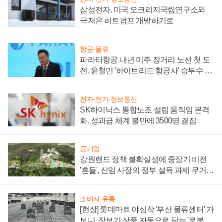
삼성전자, 미국 오크리지국립연구소와
극저온 히트펌프 개발하기로
항공·물류
파라타항공 내년 미주 장거리 노선 첫 도
전, 윤철민 '하이브리드 항공사' 승부수 통
할까
전자·전기·정보통신
SK하이닉스 통합노조 설립 움직임 본격
화, 성과급 체계 불만에 3500명 결집
공기업
강원랜드 정책 불확실성에 중장기 비전
'흔들', 신임 사장의 정부 설득 과제 무거워
져
소비자·유통
[현장] 롯데마트 야심작 '부산 물류센터' 가
보니, 장보기 상품 자동으로 담는 '로봇 40