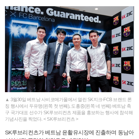
▲ 3월30일 베트남 사비코메가몰에서 열린 SK지크-FCB 브랜드 론
칭 행사에서 두유맹(왼쪽 첫 번째), 도흥중(왼쪽 네 번째) 베트남 축
구 국가대표 선수가 SK루브리컨츠 제품을 홍보하는 행사에 참석해
기념사진을 찍었다. < SK루브리컨츠 >
SK루브리컨츠가 베트남 윤활유시장에 진출하며 동남아