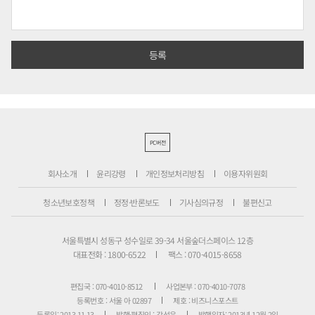
PC버전
회사소개
윤리강령
개인정보처리방침
이용자위원회
청소년보호정책
정정·반론보도
기사심의규정
불편신고
서울특별시 성동구 성수일로 39-34 서울숲더스페이스 12층
대표전화 : 1800-6522
팩스 : 070-4015-8658
편집국 : 070-4010-8512
사업본부 : 070-4010-7078
등록번호 : 서울 아 02897
제호 : 비즈니스포스트
등록일: 2013.11.13
발행·편집인 : 강석운
발행일자: 2013년 12월 2일