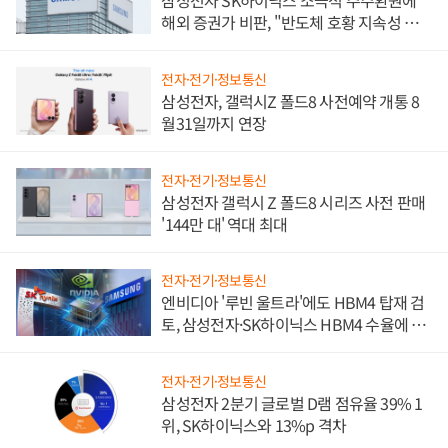
삼성전자 SK하이닉스 소극적 주주환원에
해외 증권가 비판, "반도체 호황 지속성 의
문"
전자·전기·정보통신
삼성전자, 갤럭시Z 폴드8 사전예약 개통 8
월31일까지 연장
전자·전기·정보통신
삼성전자 갤럭시 Z 폴드8 시리즈 사전 판매
'144만 대' 역대 최대
전자·전기·정보통신
엔비디아 '루빈 울트라'에도 HBM4 탑재 검
토, 삼성전자·SK하이닉스 HBM4 수율에 주
도권 갈린다
전자·전기·정보통신
삼성전자 2분기 글로벌 D램 점유율 39% 1
위, SK하이닉스와 13%p 격차