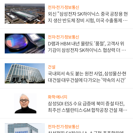
전자·전기·정보통신
외신 "삼성전자 SK하이닉스 중국 공장용 현
지 생산 반도체 장비 시험, 미국 수출통제 대
비"
전자·전기·정보통신
D램과 HBM 내년 물량도 '품절', 고객사 위
기감이 삼성전자 SK하이닉스 협상력 더 키
워
건설
국내외서 속도 붙는 원전 사업, 삼성물산·현
대건설·대우건설에 다가오는 '약속의 시간'
화학·에너지
삼성SDI ESS 수요 급증에 북미 증설 타진,
최주선 스텔란티스·GM 합작공장 건설 재추
진하나
전자·전기·정보통신