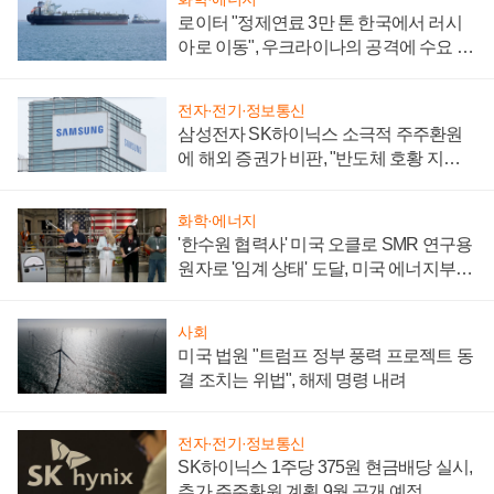
로이터 "정제연료 3만 톤 한국에서 러시
아로 이동", 우크라이나의 공격에 수요 늘
어
전자·전기·정보통신
삼성전자 SK하이닉스 소극적 주주환원
에 해외 증권가 비판, "반도체 호황 지속
성 의문"
화학·에너지
'한수원 협력사' 미국 오클로 SMR 연구용
원자로 '임계 상태' 도달, 미국 에너지부
"중요한 이정표"
사회
미국 법원 "트럼프 정부 풍력 프로젝트 동
결 조치는 위법", 해제 명령 내려
전자·전기·정보통신
SK하이닉스 1주당 375원 현금배당 실시,
추가 주주환원 계획 9월 공개 예정