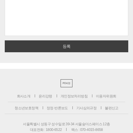
PC버전
회사소개
윤리강령
개인정보처리방침
이용자위원회
청소년보호정책
정정·반론보도
기사심의규정
불편신고
서울특별시 성동구 성수일로 39-34 서울숲더스페이스 12층
대표전화 : 1800-6522
팩스 : 070-4015-8658