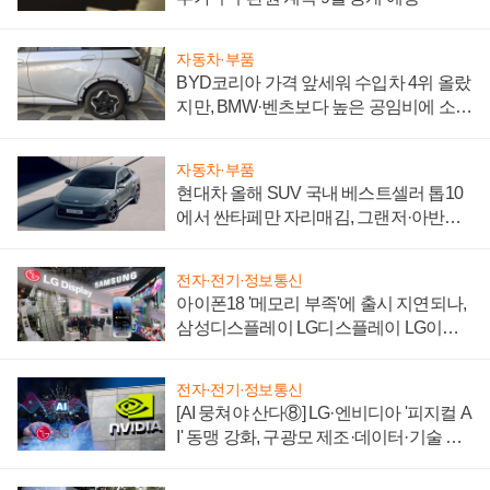
자동차·부품
BYD코리아 가격 앞세워 수입차 4위 올랐
지만, BMW·벤츠보다 높은 공임비에 소비
자 불만 폭발
자동차·부품
현대차 올해 SUV 국내 베스트셀러 톱10
에서 싼타페만 자리매김, 그랜저·아반떼
'세단 쌍끌이'로 내수 방어
전자·전기·정보통신
아이폰18 '메모리 부족'에 출시 지연되나,
삼성디스플레이 LG디스플레이 LG이노
텍 '탈애플' 수익 다각화 속도
전자·전기·정보통신
[AI 뭉쳐야 산다⑧] LG·엔비디아 '피지컬 A
I' 동맹 강화, 구광모 제조·데이터·기술 결
집해 종합 로보틱스 기업으로