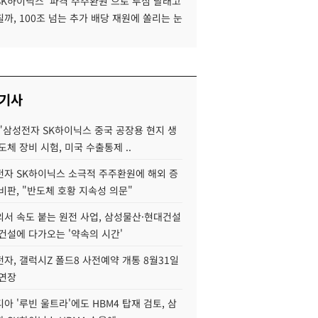
SK하이닉스 '파격 주주환원'으로 투심 달래고
까, 100조 넘는 추가 배당 재원에 쏠리는 눈
 기사
"삼성전자 SK하이닉스 중국 공장용 현지 생
도체 장비 시험, 미국 수출통제 ..
자 SK하이닉스 소극적 주주환원에 해외 증
비판, "반도체 호황 지속성 의문"
서 속도 붙는 원전 사업, 삼성물산·현대건설
건설에 다가오는 '약속의 시간'
자, 갤럭시Z 폴드8 사전예약 개통 8월31일
 연장
아 '루빈 울트라'에도 HBM4 탑재 검토, 삼