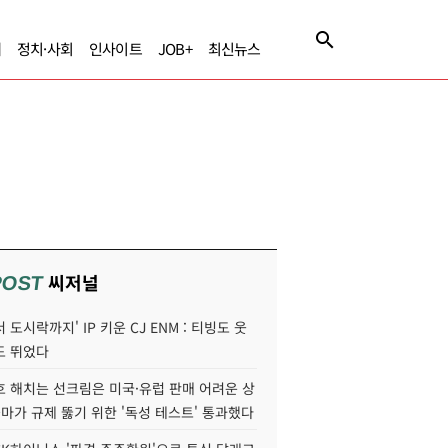
제
정치·사회
인사이트
JOB+
최신뉴스
씨저널
POST
 도시락까지' IP 키운 CJ ENM : 티빙도 웃
도 뛰었다
호 해치는 선크림은 미국·유럽 판매 어려운 상
콜마가 규제 뚫기 위한 '독성 테스트' 통과했다