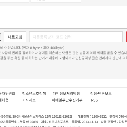
 수 있습니다. (현재 0 byte / 최대 400byte)
다른 사람의 권리를 침해하거나 명예를 훼손하는 댓글은 관련 법률에 의해 제재를 받을 수 있습니
쾌감을 주는 욕설 등 비하하는 단어가 내용에 포함되거나 인신공격성 글은 관리자의 판단에 의해
용자위원회
청소년보호정책
개인정보처리방침
정정·반론보도
인재채용
기사제보
이메일무단수집거부
RSS
수일로 39-34 서울숲더스페이스 12층 1201호-1203호
대표전화 : 1800-6522
편집국 070-4
8658
등록번호 : 서울 아 02897
제호: 비즈니스포스트
등록일: 2013.11.13
발행·편집인 : 강석
X
Copyright ? 2013 비즈니스포스트. All rights reserved.