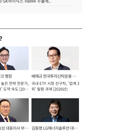
·SK하이닉스 HBM4 수율에..
?
뱅크 행장
배재규 한국투자신탁운용 대
 높은 전략 전문가,
국내 ETF 시장 선구자, '업계 3
표이사 사장
' 도약 속도 [2026
위' 탈환 과제 [2026년]
효성 대표이사 부회
김동명 LG에너지솔루션 대표