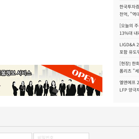
한국투자증
천억, "역
[오늘의 주
13%대 내
LIGD&A 
포함 유도무
[현장] 한
폼리츠 "세
엘앤에프 2
LFP 양극