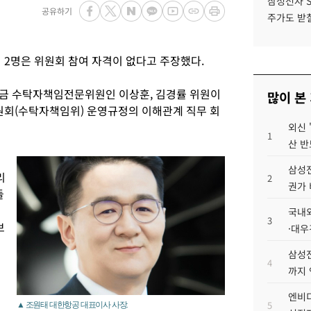
삼성전자 
공유하기
주가도 받칠
2명은 위원회 참여 자격이 없다고 주장했다.
연금 수탁자책임전문위원인 이상훈, 김경률 위원이
많이 본
회(수탁자책임위) 운영규정의 이해관계 직무 회
외신 
1
산 반
삼성전
리
2
권가 
들
국내외
3
보
·대우
삼성전
4
까지
엔비디
5
▲ 조원태 대한항공 대표이사 사장.