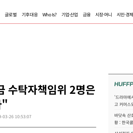
글로벌
기후대응
Who Is?
기업·산업
금융
시장·머니
시민·경
HUFF
금 수탁자책임위 2명은
'드라마에서
"
고 커머스
바닷속 산
9-03-26 10:53:07
황 : 한국