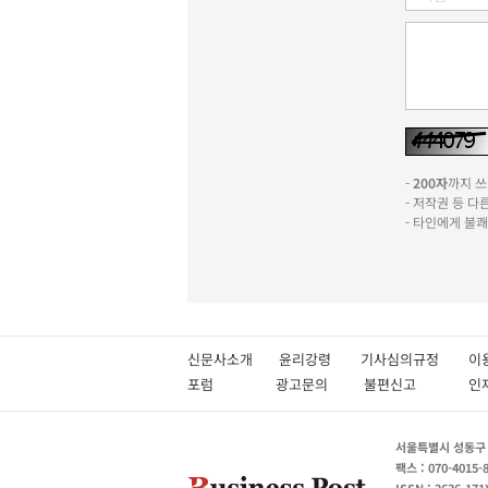
-
200자
까지 쓰실
- 저작권 등 
- 타인에게 불
신문사소개
윤리강령
기사심의규정
이
포럼
광고문의
불편신고
서울특별시 성동구 성
팩스 : 070-4015-
ISSN : 2636-171