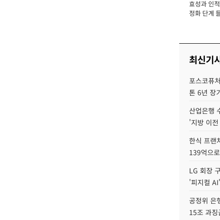
효성과 인적 
장
정화 단계 들
최신기
포스코퓨처엠
톤 6년 장
산업은행 
'지방 이전
한식 프랜
139억으로
LG 회장 
'피지컬 AI
공정위 은행
15조 과징