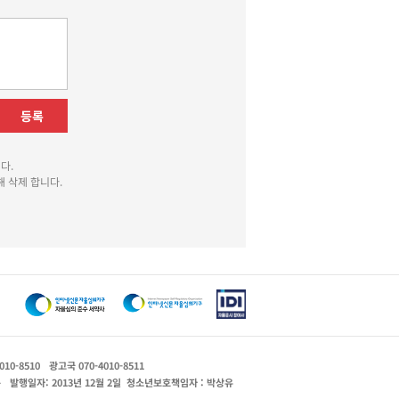
등록
다.
 삭제 합니다.
010-8510
광고국 070-4010-8511
운
발행일자: 2013년 12월 2일
청소년보호책임자 : 박상유