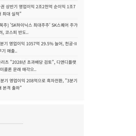
권 상반기 영업이익 2조2천억 순이익 1조7
대 최대 실적"
목주] 'SK하이닉스 최대주주' SK스퀘어 주가
려, 코스피 반도..
2분기 영업이익 1057억 29.5% 늘어, 천궁-II
기 매출..
화리츠 "2028년 초과배당 검토", 디앤디플랫
미콜론 문래 매각으..
분기 영업이익 208억으로 흑자전환, "3분기
재 본격 출하"