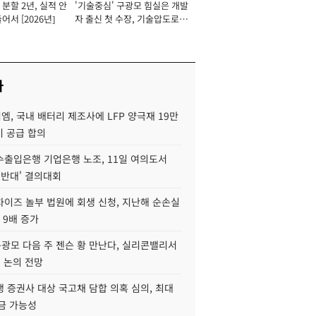
분할 2년, 실적 안
'기술중심' 구광모 힘실은 개발
이사 사장
어서 [2026년]
자 출신 첫 수장, 기술압도로
경쟁력 확보 사활 [2026년]
사
, 국내 배터리 제조사에 LFP 양극재 19만
기 공급 합의
수출입은행 기업은행 노조, 11일 여의도서
 반대' 결의대회
차이즈 놀부 법원에 회생 신청, 지난해 순손실
 9배 증가
구광모 다음 주 젠슨 황 만난다, 실리콘밸리서
' 논의 전망
 증권사 대상 국고채 담합 의혹 심의, 최대
금 가능성