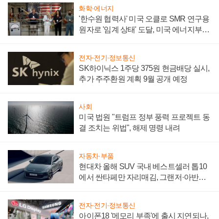
화학·에너지
'한수원 협력사' 미국 오클로 SMR 연구용
원자로 '임계 상태' 도달, 미국 에너지부
"중요한 이정표"
전자·전기·정보통신
SK하이닉스 1주당 375원 현금배당 실시,
추가 주주환원 계획 9월 공개 예정
사회
미국 법원 "트럼프 정부 풍력 프로젝트 동
결 조치는 위법", 해제 명령 내려
자동차·부품
현대차 올해 SUV 국내 베스트셀러 톱10
에서 싼타페만 자리매김, 그랜저·아반떼
'세단 쌍끌이'로 내수 방어
전자·전기·정보통신
아이폰18 '메모리 부족'에 출시 지연되나,