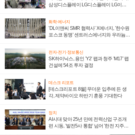
삼성디스플레이 LG디스플레이 LG이노
텍 '탈애플' 수익 다각화 속도
화학·에너지
'DL이앤씨 SMR 협력사' X에너지, '한수원
포스코 동맹' 센트러스에너지와 우라늄
계약 체결
전자·전기·정보통신
SK하이닉스, 용인 'Y2' 팹과 청주 'M17' 팹
건설에 54조 투자 결정
데스크 리포트
[데스크리포트 8월] 무더운 입추에 든 생
각, 제약바이오 하반기 훈풍 기대한다
정치
AI시대 맞아 25년 만에 전력산업 구조개
편 시동, '발전5사 통합' 넘어 '한전 지주사'
재편론도