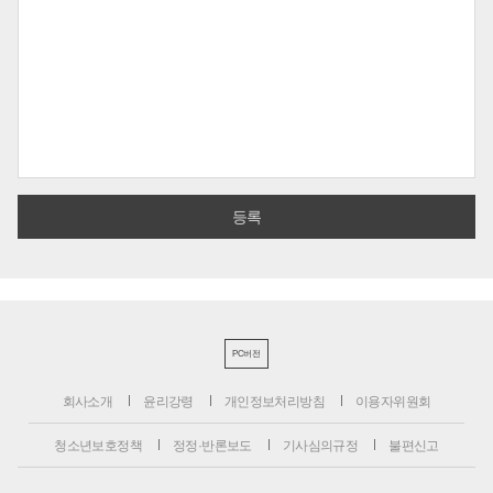
PC버전
회사소개
윤리강령
개인정보처리방침
이용자위원회
청소년보호정책
정정·반론보도
기사심의규정
불편신고