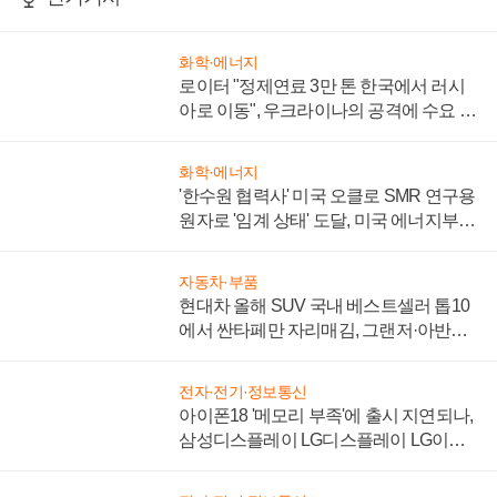
화학·에너지
로이터 "정제연료 3만 톤 한국에서 러시
아로 이동", 우크라이나의 공격에 수요 늘
어
화학·에너지
'한수원 협력사' 미국 오클로 SMR 연구용
원자로 '임계 상태' 도달, 미국 에너지부
"중요한 이정표"
자동차·부품
현대차 올해 SUV 국내 베스트셀러 톱10
에서 싼타페만 자리매김, 그랜저·아반떼
'세단 쌍끌이'로 내수 방어
전자·전기·정보통신
아이폰18 '메모리 부족'에 출시 지연되나,
삼성디스플레이 LG디스플레이 LG이노
텍 '탈애플' 수익 다각화 속도