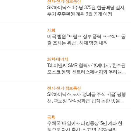
전자·전기·정보통신
SK하이닉스 1주당 375원 현금배당 실시,
추가 주주환원 계획 9월 공개 예정
사회
미국 법원 "트럼프 정부 풍력 프로젝트 동
결 조치는 위법", 해제 명령 내려
화학·에너지
'DL이앤씨 SMR 협력사' X에너지, '한수원
포스코 동맹' 센트러스에너지와 우라늄
계약 체결
전자·전기·정보통신
SK하이닉스 노사 '성과급 주식 지급' 평행
선, 곽노정 'N% 성과급' 법적 논란 벗을지
주목
금융
우체국 '매일이자 파킹통장' 5만 계좌 한
정으로 다시 출시, 최고 연 2.0% 금리