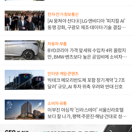
전자·전기·정보통신
[AI 뭉쳐야 산다⑧] LG·엔비디아 '피지컬 AI'
동맹 강화, 구광모 제조·데이터·기술 결집
해 종합 로보틱스 기업으로
자동차·부품
BYD코리아 가격 앞세워 수입차 4위 올랐지
만, BMW·벤츠보다 높은 공임비에 소비자
불만 폭발
인터넷·게임·콘텐츠
빅테크 메모리반도체 포함 장기계약 '2.7조
달러' 규모, AI 투자 위축 우려와 반대 신호
소비자·유통
이부진 야심작 '신라스테이' 서울신라호텔
보다 잘 나가, 평택·주문진·해남·건대로 성
장판 더 넓힌다