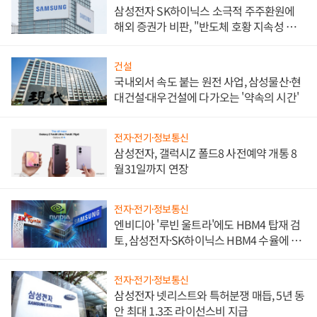
삼성전자 SK하이닉스 소극적 주주환원에
해외 증권가 비판, "반도체 호황 지속성 의
문"
건설
국내외서 속도 붙는 원전 사업, 삼성물산·현
대건설·대우건설에 다가오는 '약속의 시간'
전자·전기·정보통신
삼성전자, 갤럭시Z 폴드8 사전예약 개통 8
월31일까지 연장
전자·전기·정보통신
엔비디아 '루빈 울트라'에도 HBM4 탑재 검
토, 삼성전자·SK하이닉스 HBM4 수율에 주
도권 갈린다
전자·전기·정보통신
삼성전자 넷리스트와 특허분쟁 매듭, 5년 동
안 최대 1.3조 라이선스비 지급