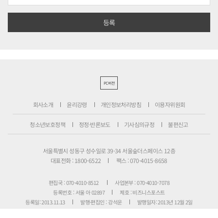
PC버전
회사소개
윤리강령
개인정보처리방침
이용자위원회
청소년보호정책
정정·반론보도
기사심의규정
불편신고
서울특별시 성동구 성수일로 39-34 서울숲더스페이스 12층
대표전화 : 1800-6522
팩스 : 070-4015-8658
편집국 : 070-4010-8512
사업본부 : 070-4010-7078
등록번호 : 서울 아 02897
제호 : 비즈니스포스트
등록일: 2013.11.13
발행·편집인 : 강석운
발행일자: 2013년 12월 2일
청소년보호책임자 : 강석운
ISSN : 2636-171X