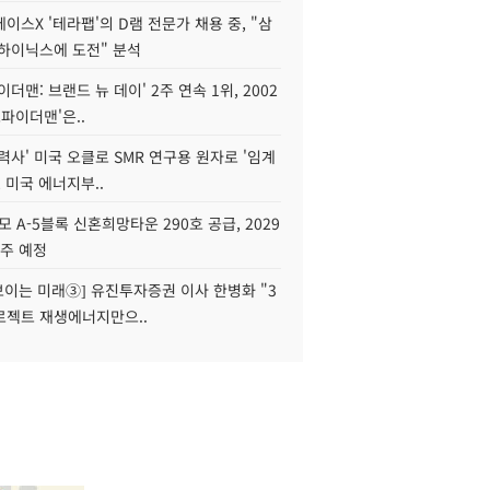
이스X '테라팹'의 D램 전문가 채용 중, "삼
K하이닉스에 도전" 분석
이더맨: 브랜드 뉴 데이' 2주 연속 1위, 2002
스파이더맨'은..
력사' 미국 오클로 SMR 연구용 원자로 '임계
, 미국 에너지부..
모 A-5블록 신혼희망타운 290호 공급, 2029
입주 예정
 보이는 미래③] 유진투자증권 이사 한병화 "3
로젝트 재생에너지만으..