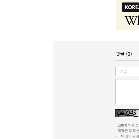
댓글 (0)
-
200자
까지 쓰실
- 저작권 등 
- 타인에게 불