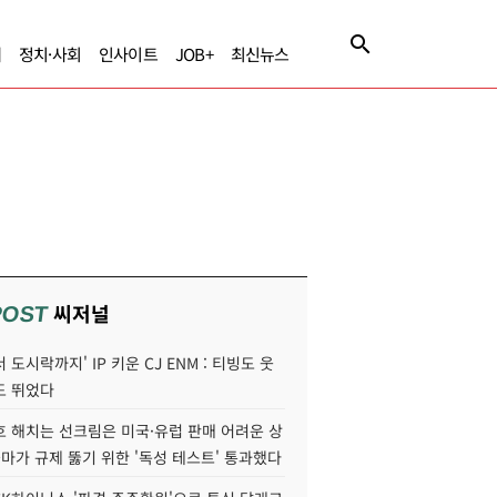
제
정치·사회
인사이트
JOB+
최신뉴스
씨저널
POST
 도시락까지' IP 키운 CJ ENM : 티빙도 웃
도 뛰었다
호 해치는 선크림은 미국·유럽 판매 어려운 상
콜마가 규제 뚫기 위한 '독성 테스트' 통과했다