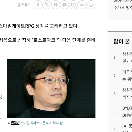
삼성전자 
공유하기
주가도 받칠
마일게이트RPG 상장을 고려하고 있다.
처음으로 상장해 ‘로스트아크’의 다음 단계를 준비
많이 본
삼성전
1
권가 
미국 
2
는 위
스
삼성전
3
있
까지
BYD
4
BMW
주
권혁빈
▲
스마일게이트그룹 이사회 의장.
[AI
5