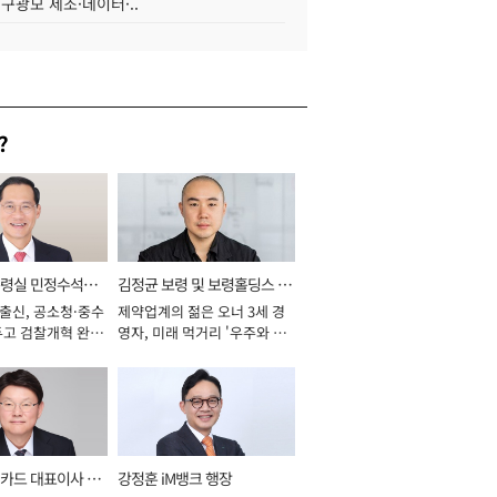
 구광모 제조·데이터·..
?
통령실 민정수석비
김정균 보령 및 보령홀딩스 대
 출신, 공소청·중수
제약업계의 젊은 오너 3세 경
표이사 사장
두고 검찰개혁 완수
영자, 미래 먹거리 '우주와 헬
년]
스케어' 공들여 [2026년]
카드 대표이사 사
강정훈 iM뱅크 행장