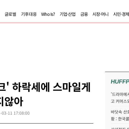
글로벌
기후대응
Who Is?
기업·산업
금융
시장·머니
시민·경
HUFF
크' 하락세에 스마일게
'드라마에서
지않아
고 커머스
바닷속 산
-03-11 17:08:00
황 : 한국