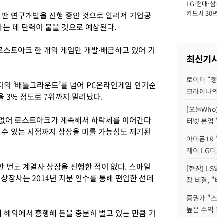
LG·현대·삼
장
카드사 30년
판 연구개발을 진행 중인 것으로 알려져 기업공
에 '초집중' 
는 데 탄력이 붙을 것으로 예상된다.
스트아크 한 개의 게임만 개발·배급하고 있어 기
최신기
로이터 "정
펍지의 ‘배틀그라운드’를 넘어 PC온라인게임 인기순
크라이나의
 3% 정도로 7위까지 밀려났다.
[오늘Who
 없어 로스트아크가 계속해서 하락세를 이어간다
터넷 본업 '
 수 있는 시점까지 상장을 미룰 가능성도 제기된
아이폰18 
레이 LG디
 한 번도 계열사 상장을 진행한 적이 없다. 스마일
[현장] L
상장사는 2014년 지분 인수를 통해 편입한 선데
장 비결, 
증권가 "
높은 수익 
게 해외에서 흥행해 돈을 충분히 벌고 있는 만큼 기