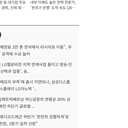
성 등 대기업 주요
내부 이해도 높은 전략 전문가,
 경력, 신뢰 회복
'전국구 은행' 도약 속도 [2026
[2026년]
년]
사
제연료 3만 톤 한국에서 러시아로 이동", 우
 공격에 수요 늘어
] LG헬로비전 지역 연계사업 줄이고 방송·인
선택과 집중', 송..
'메모리 부족'에 출시 지연되나, 삼성디스플
스플레이 LG이노텍 '..
S일렉트릭베트남 박닌공장의 연평균 30% 성
"배전·차단기 글로벌 ..
스튜디오드래곤 하반기 '천천히 강렬하게'로
전망, 2분기 실적 선방"