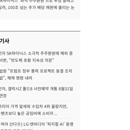
SK하이닉스 '파격 주주환원'으로 투심 달래고
까, 100조 넘는 추가 배당 재원에 쏠리는 눈
 기사
자 SK하이닉스 소극적 주주환원에 해외 증
비판, "반도체 호황 지속성 의문"
법원 "트럼프 정부 풍력 프로젝트 동결 조치
법", 해제 명령 내려
자, 갤럭시Z 폴드8 사전예약 개통 8월31일
 연장
코리아 가격 앞세워 수입차 4위 올랐지만,
·벤츠보다 높은 공임비에 소비자 ..
 뭉쳐야 산다⑧] LG·엔비디아 '피지컬 AI' 동맹