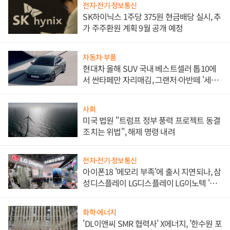
전자·전기·정보통신
SK하이닉스 1주당 375원 현금배당 실시, 추
가 주주환원 계획 9월 공개 예정
자동차·부품
현대차 올해 SUV 국내 베스트셀러 톱10에
서 싼타페만 자리매김, 그랜저·아반떼 '세단
쌍끌이'로 내수 방어
사회
미국 법원 "트럼프 정부 풍력 프로젝트 동결
조치는 위법", 해제 명령 내려
전자·전기·정보통신
아이폰18 '메모리 부족'에 출시 지연되나, 삼
성디스플레이 LG디스플레이 LG이노텍 '탈
애플' 수익 다각화 속도
화학·에너지
'DL이앤씨 SMR 협력사' X에너지, '한수원 포