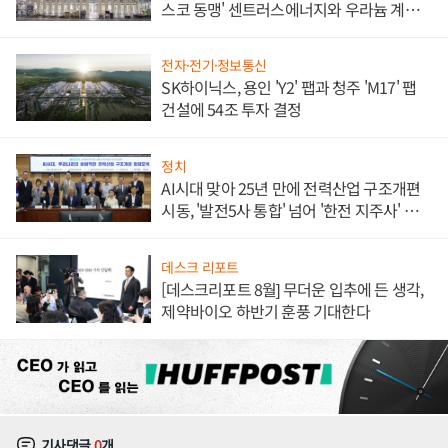
스코 동맹' 센트러스에너지와 우라늄 계약
체결
전자·전기·정보통신
SK하이닉스, 용인 'Y2' 팹과 청주 'M17' 팹
건설에 54조 투자 결정
정치
AI시대 맞아 25년 만에 전력산업 구조개편
시동, '발전5사 통합' 넘어 '한전 지주사' 재편
론도
데스크 리포트
[데스크리포트 8월] 무더운 입추에 든 생각,
제약바이오 하반기 훈풍 기대한다
기사댓글
0
개