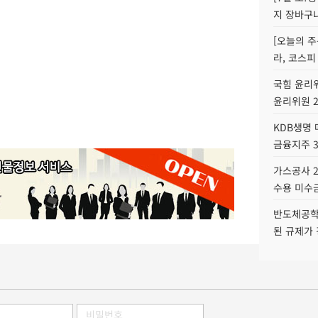
지 장바구
[오늘의 주
라, 코스피
국힘 윤리위
윤리위원 
KDB생명
금융지주 
가스공사 2
수용 미수금
반도체공학
된 규제가 