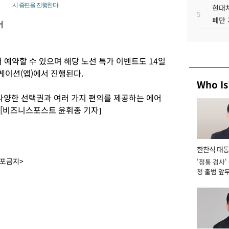
시 증편을 진행한다.
현대차
5
페만 
어
예약할 수 있으며 해당 노선 특가 이벤트도 14일
이션(앱)에서 진행된다.
Who Is
다양한 선택권과 여러 가지 편의를 제공하는 에어
 [비즈니스포스트 윤휘종 기자]
한찬식 대
배포금지>
'정통 검사'
서관
청 출범 앞
맡아 [2026