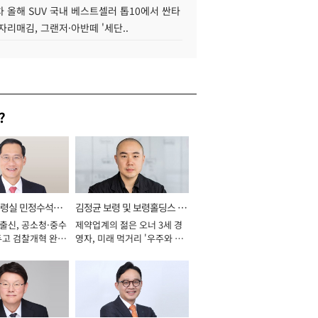
 올해 SUV 국내 베스트셀러 톱10에서 싼타
자리매김, 그랜저·아반떼 '세단..
?
통령실 민정수석비
김정균 보령 및 보령홀딩스 대
 출신, 공소청·중수
제약업계의 젊은 오너 3세 경
표이사 사장
두고 검찰개혁 완수
영자, 미래 먹거리 '우주와 헬
년]
스케어' 공들여 [2026년]