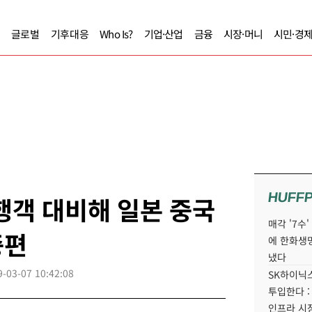
글로벌
기후대응
Who Is?
기업·산업
금융
시장·머니
시민·경
HUFF
행객 대비해 일본 중국
매각 '7수
증편
에 한화생
냈다
9-03-07 10:42:08
SK하이닉스
투입한다 :
인프라 시