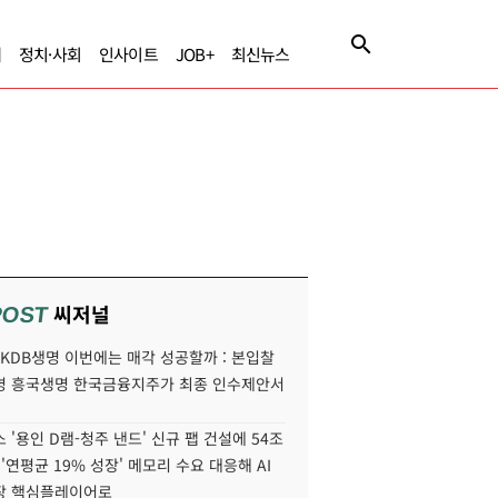
제
정치·사회
인사이트
JOB+
최신뉴스
씨저널
POST
' KDB생명 이번에는 매각 성공할까 : 본입찰
명 흥국생명 한국금융지주가 최종 인수제안서
 '용인 D램-청주 낸드' 신규 팹 건설에 54조
 '연평균 19% 성장' 메모리 수요 대응해 AI
장 핵심플레이어로