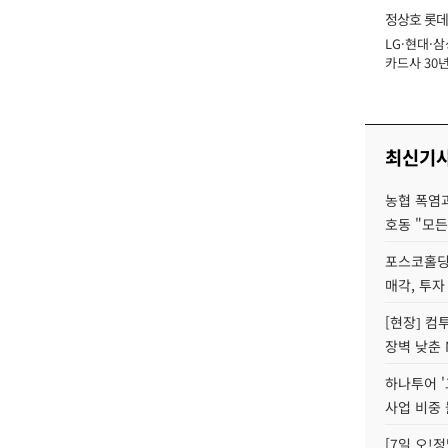
정상호 롯데
LG·현대·삼
장
카드사 30년
에 '초집중' 
최신기
농협 폭염과
호동 "모든
포스코홀딩
매각, 투자
[현장] 컴
장벽 낮춘 
하나투어 '
사업 비중 
[7일 오!