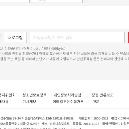
 수 있습니다. (현재 0 byte / 최대 400byte)
다른 사람의 권리를 침해하거나 명예를 훼손하는 댓글은 관련 법률에 의해 제재를 받을 수 있습니
쾌감을 주는 욕설 등 비하하는 단어가 내용에 포함되거나 인신공격성 글은 관리자의 판단에 의해
용자위원회
청소년보호정책
개인정보처리방침
정정·반론보도
인재채용
기사제보
이메일무단수집거부
RSS
수일로 39-34 서울숲더스페이스 12층 1201호-1203호
대표전화 : 1800-6522
편집국 070-4
8658
등록번호 : 서울 아 02897
제호: 비즈니스포스트
등록일: 2013.11.13
발행·편집인 : 강석
X
Copyright ? 2013 비즈니스포스트. All rights reserved.