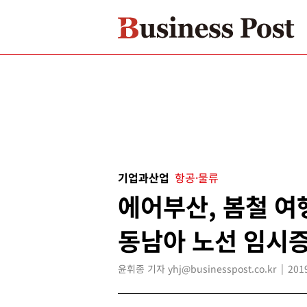
기업과산업
항공·물류
에어부산, 봄철 여
동남아 노선 임시
윤휘종 기자 yhj@businesspost.co.kr
201