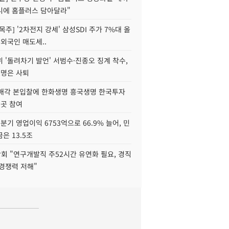
니에 홈플러스 담아달라"
목주] '2차전지 강세' 삼성SDI 주가 7%대 올
 외국인 매도세..
 '돌려차기 발언' 서범수·진종오 징계 착수,
2명은 사퇴
 매각 본입찰에 한화생명 흥국생명 한국투자
3곳 참여
분기 영업이익 6753억으로 66.9% 늘어, 민
은 13.5조
회 "연구개발직 주52시간 유연화 필요, 경직
경쟁력 저해"