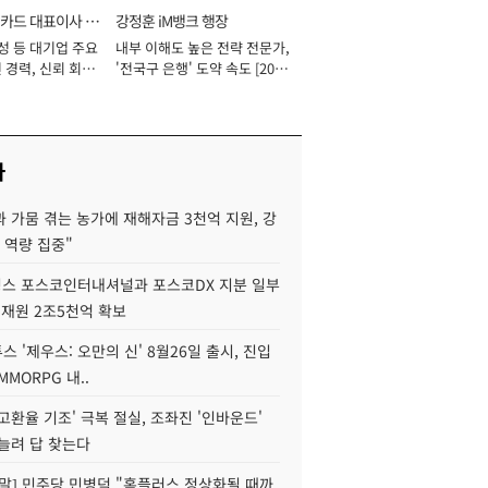
카드 대표이사 사
강정훈 iM뱅크 행장
성 등 대기업 주요
내부 이해도 높은 전략 전문가,
 경력, 신뢰 회복
'전국구 은행' 도약 속도 [2026
[2026년]
년]
사
 가뭄 겪는 농가에 재해자금 3천억 지원, 강
 역량 집중"
스 포스코인터내셔널과 포스코DX 지분 일부
 재원 2조5천억 확보
투스 '제우스: 오만의 신' 8월26일 출시, 진입
MMORPG 내..
고환율 기조' 극복 절실, 조좌진 '인바운드'
늘려 답 찾는다
정말] 민주당 민병덕 "홈플러스 정상화될 때까