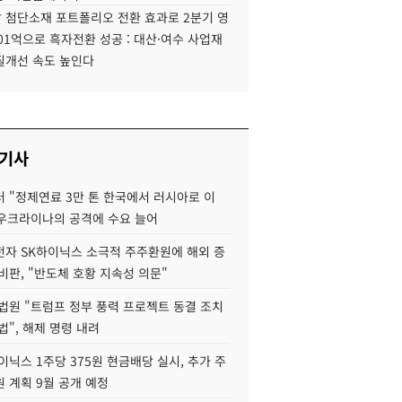
 첨단소재 포트폴리오 전환 효과로 2분기 영
01억으로 흑자전환 성공 : 대산·여수 사업재
질개선 속도 높인다
 기사
 "정제연료 3만 톤 한국에서 러시아로 이
 우크라이나의 공격에 수요 늘어
자 SK하이닉스 소극적 주주환원에 해외 증
비판, "반도체 호황 지속성 의문"
법원 "트럼프 정부 풍력 프로젝트 동결 조치
법", 해제 명령 내려
이닉스 1주당 375원 현금배당 실시, 추가 주
 계획 9월 공개 예정