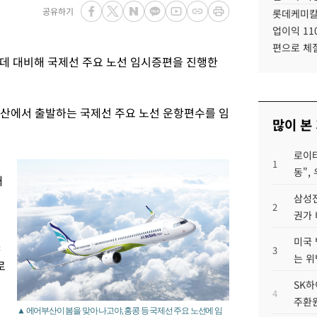
공유하기
롯데케미칼
업이익 11
편으로 체
데 대비해 국제선 주요 노선 임시증편을 진행한
부산에서 출발하는 국제선 주요 노선 운항편수를 임
많이 본
로이터
1
동",
대
삼성전
2
권가 
미국 
야
3
는 위
로
SK하
4
주환원
▲ 에어부산이 봄을 맞아 나고야, 홍콩 등 국제선 주요 노선에 임