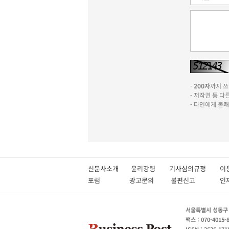
-
200자
까지 쓰실
- 저작권 등 
- 타인에게 불
신문사소개
윤리강령
기사심의규정
이
포럼
광고문의
불편신고
서울특별시 성동구 성
팩스 : 070-4015-
ISSN : 2636-171