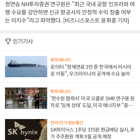
정연승 NH투자증권 연구원은 "최근 국내 공항 인프라와 여
행 수요를 감안하면 신규 항공사의 안정적 수익 창출 여부
는 미지수"라고 파악했다. [비즈니스포스트 윤휘종 기자]
인기기사
화학·에너지
로이터 "정제연료 3만 톤 한국에서 러시아
로 이동", 우크라이나의 공격에 수요 늘어
화학·에너지
'한수원 협력사' 미국 오클로 SMR 연구용 원
자로 '임계 상태' 도달, 미국 에너지부 "중요
한 이정표"
전자·전기·정보통신
SK하이닉스 1주당 375원 현금배당 실시, 추
가 주주환원 계획 9월 공개 예정