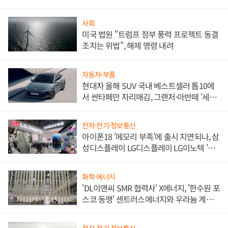
사회
미국 법원 "트럼프 정부 풍력 프로젝트 동결
조치는 위법", 해제 명령 내려
자동차·부품
현대차 올해 SUV 국내 베스트셀러 톱10에
서 싼타페만 자리매김, 그랜저·아반떼 '세단
쌍끌이'로 내수 방어
전자·전기·정보통신
아이폰18 '메모리 부족'에 출시 지연되나, 삼
성디스플레이 LG디스플레이 LG이노텍 '탈
애플' 수익 다각화 속도
화학·에너지
'DL이앤씨 SMR 협력사' X에너지, '한수원 포
스코 동맹' 센트러스에너지와 우라늄 계약
체결
전자·전기·정보통신