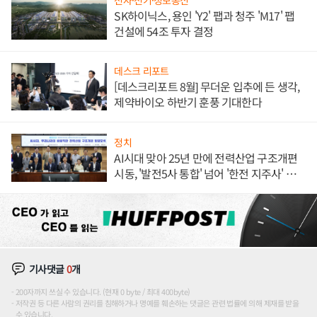
SK하이닉스, 용인 'Y2' 팹과 청주 'M17' 팹
건설에 54조 투자 결정
데스크 리포트
[데스크리포트 8월] 무더운 입추에 든 생각,
제약바이오 하반기 훈풍 기대한다
정치
AI시대 맞아 25년 만에 전력산업 구조개편
시동, '발전5사 통합' 넘어 '한전 지주사' 재편
론도
기사댓글
0
개
200자까지 쓰실 수 있습니다. (현재 0 byte / 최대 400byte)
저작권 등 다른 사람의 권리를 침해하거나 명예를 훼손하는 댓글은 관련 법률에 의해 제재를 받을
수 있습니다.