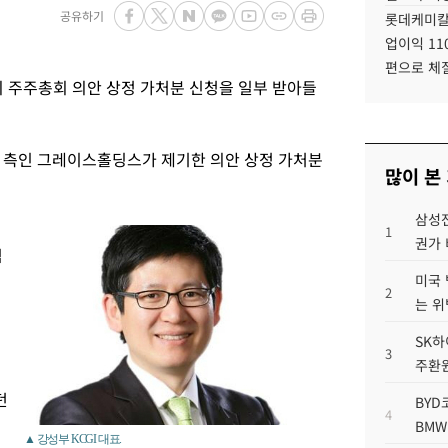
공유하기
롯데케미칼
업이익 11
편으로 체
의 주주총회 의안 상정 가처분 신청을 일부 받아들
I 측인 그레이스홀딩스가 제기한 의안 상정 가처분
많이 본
삼성전
1
권가 
임
미국 
2
주
는 위
SK하
3
주환원
던
BYD
4
BMW
▲ 강성부 KCGI 대표.