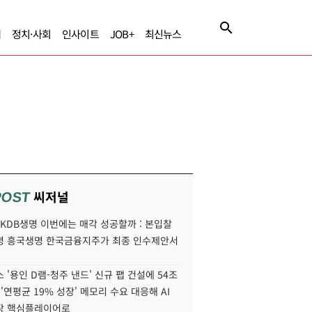
제
정치·사회
인사이트
JOB+
최신뉴스
씨저널
POST
' KDB생명 이번에는 매각 성공할까 : 본입찰
명 흥국생명 한국금융지주가 최종 인수제안서
 '용인 D램-청주 낸드' 신규 팹 건설에 54조
 '연평균 19% 성장' 메모리 수요 대응해 AI
장 핵심플레이어로