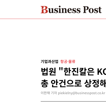
기업과산업
항공·물류
법원 "한진칼은 K
총 안건으로 상정
이한재 기자 piekielny@businesspost.co.kr