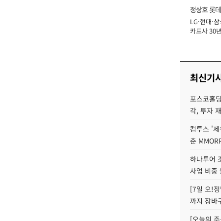
정상호 롯데
LG·현대·삼
장
카드사 30년
에 '초집중' 
최신기
포스코홀딩
각, 투자 
컴투스 '제
춘 MMOR
하나투어 조
사업 비중 
[7일 오!
까지 장바
[오늘의 주