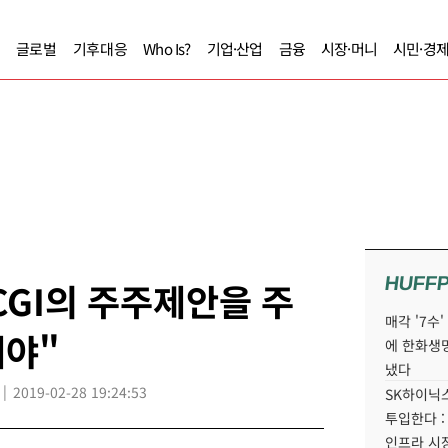
글로벌
기후대응
Who Is?
기업·산업
금융
시장·머니
시민·경
HUFF
CGI의 주주제안을 주
매각 '7수
해야"
에 한화생
냈다
2019-02-28 19:24:53
SK하이닉스
투입한다 :
인프라 시