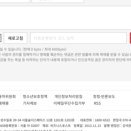
 수 있습니다. (현재 0 byte / 최대 400byte)
다른 사람의 권리를 침해하거나 명예를 훼손하는 댓글은 관련 법률에 의해 제재를 받을 수 있습니
쾌감을 주는 욕설 등 비하하는 단어가 내용에 포함되거나 인신공격성 글은 관리자의 판단에 의해
용자위원회
청소년보호정책
개인정보처리방침
정정·반론보도
인재채용
기사제보
이메일무단수집거부
RSS
수일로 39-34 서울숲더스페이스 12층 1201호-1203호
대표전화 : 1800-6522
편집국 070-4
8658
등록번호 : 서울 아 02897
제호: 비즈니스포스트
등록일: 2013.11.13
발행·편집인 : 강석
X
Copyright ? 2013 비즈니스포스트. All rights reserved.