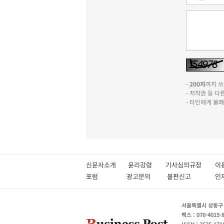
-
200자
까지 쓰실
- 저작권 등 
- 타인에게 불
신문사소개
윤리강령
기사심의규정
이
포럼
광고문의
불편신고
서울특별시 성동구 성
팩스 : 070-4015-
ISSN : 2636-171