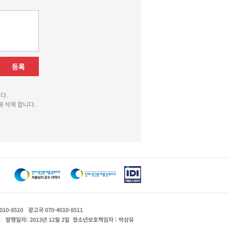
등록
다.
 삭제 합니다.
010-8510
광고국 070-4010-8511
운
발행일자: 2013년 12월 2일
청소년보호책임자 : 박상유