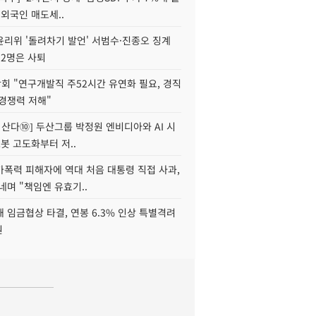
 외국인 매도세..
윤리위 '돌려차기 발언' 서범수·진종오 징계
 2명은 사퇴
회 "연구개발직 주52시간 유연화 필요, 경직
경쟁력 저해"
야 산다⑩] 두산그룹 박정원 엔비디아와 AI 시
로봇 고도화부터 저..
가폭력 피해자에 역대 처음 대통령 직접 사과,
네며 "책임엔 유효기..
 임금협상 타결, 연봉 6.3% 인상 특별격려
원