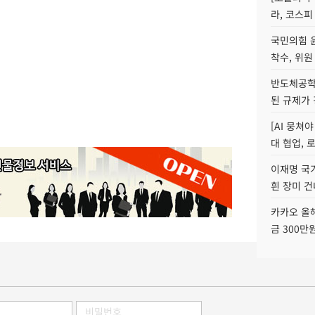
라, 코스피
국민의힘 
착수, 위원
반도체공학
된 규제가 
[AI 뭉쳐
대 협업, 
이재명 국
흰 장미 건
카카오 올해
금 300만