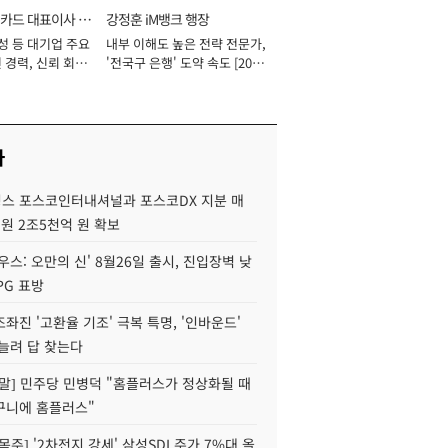
카드 대표이사 사
강정훈 iM뱅크 행장
성 등 대기업 주요
내부 이해도 높은 전략 전문가,
 경력, 신뢰 회복
'전국구 은행' 도약 속도 [2026
[2026년]
년]
사
스 포스코인터내셔널과 포스코DX 지분 매
재원 2조5천억 원 확보
우스: 오만의 신' 8월26일 출시, 진입장벽 낮
PG 표방
좌진 '고환율 기조' 극복 특명, '인바운드'
늘려 답 찾는다
정말] 민주당 민병덕 "홈플러스가 정상화될 때
구니에 홈플러스"
목주] '2차전지 강세' 삼성SDI 주가 7%대 올