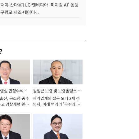
 뭉쳐야 산다⑧] LG·엔비디아 '피지컬 AI' 동맹
 구광모 제조·데이터·..
?
통령실 민정수석비
김정균 보령 및 보령홀딩스 대
 출신, 공소청·중수
제약업계의 젊은 오너 3세 경
표이사 사장
두고 검찰개혁 완수
영자, 미래 먹거리 '우주와 헬
년]
스케어' 공들여 [2026년]