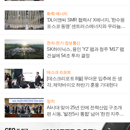
텍 '탈애플' 수익 다각화 속도
화학·에너지
'DL이앤씨 SMR 협력사' X에너지, '한수원
포스코 동맹' 센트러스에너지와 우라늄
계약 체결
전자·전기·정보통신
SK하이닉스, 용인 'Y2' 팹과 청주 'M17' 팹
건설에 54조 투자 결정
데스크 리포트
[데스크리포트 8월] 무더운 입추에 든 생
각, 제약바이오 하반기 훈풍 기대한다
정치
AI시대 맞아 25년 만에 전력산업 구조개
편 시동, '발전5사 통합' 넘어 '한전 지주사'
재편론도