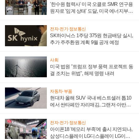
'한수원 협력사' 미국 오클로 SMR 연구용
원자로 '임계 상태' 도달, 미국 에너지부
"중요한 이정표"
전자·전기·정보통신
SK하이닉스 1주당 375원 현금배당 실시,
추가 주주환원 계획 9월 공개 예정
사회
미국 법원 "트럼프 정부 풍력 프로젝트 동
결 조치는 위법", 해제 명령 내려
자동차·부품
현대차 올해 SUV 국내 베스트셀러 톱10
에서 싼타페만 자리매김, 그랜저·아반떼
'세단 쌍끌이'로 내수 방어
전자·전기·정보통신
아이폰18 '메모리 부족'에 출시 지연되나,
삼성디스플레이 LG디스플레이 LG이노