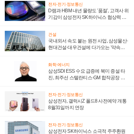
전자·전기·정보통신
D램과 HBM 내년 물량도 '품절', 고객사 위
기감이 삼성전자 SK하이닉스 협상력 더
키워
건설
국내외서 속도 붙는 원전 사업, 삼성물산·
현대건설·대우건설에 다가오는 '약속의
시간'
화학·에너지
삼성SDI ESS 수요 급증에 북미 증설 타
진, 최주선 스텔란티스·GM 합작공장 건
설 재추진하나
전자·전기·정보통신
삼성전자, 갤럭시Z 폴드8 사전예약 개통
8월31일까지 연장
전자·전기·정보통신
삼성전자 SK하이닉스 소극적 주주환원