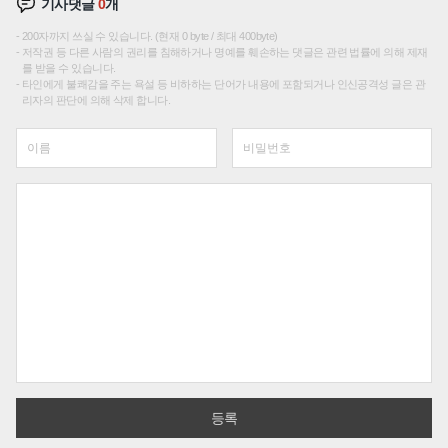
기사댓글
0
개
200자까지 쓰실 수 있습니다. (현재 0 byte / 최대 400byte)
저작권 등 다른 사람의 권리를 침해하거나 명예를 훼손하는 댓글은 관련 법률에 의해 제재
를 받을 수 있습니다.
타인에게 불쾌감을 주는 욕설 등 비하하는 단어가 내용에 포함되거나 인신공격성 글은 관
리자의 판단에 의해 삭제 합니다.