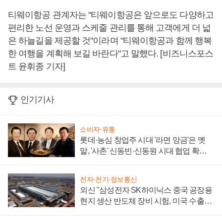
티웨이항공 관계자는 "티웨이항공은 앞으로도 다양하고
편리한 노선 운영과 스케줄 관리를 통해 고객에게 더 넓
은 하늘길을 제공할 것"이라며 "티웨이항공과 함께 행복
한 여행을 계획해 보길 바란다"고 말했다. [비즈니스포스
트 윤휘종 기자]
인기기사
소비자·유통
롯데·농심 창업주 시대 '라면 앙금'은 옛
말, '사촌' 신동빈·신동원 시대 협업 확대
일로
전자·전기·정보통신
외신 "삼성전자 SK하이닉스 중국 공장용
현지 생산 반도체 장비 시험, 미국 수출통
제 대비"