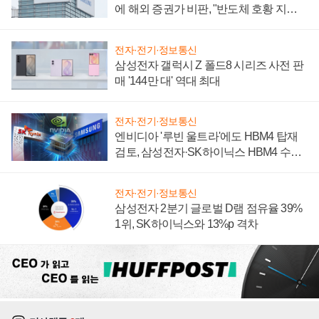
에 해외 증권가 비판, "반도체 호황 지속
성 의문"
전자·전기·정보통신
삼성전자 갤럭시 Z 폴드8 시리즈 사전 판
매 '144만 대' 역대 최대
전자·전기·정보통신
엔비디아 '루빈 울트라'에도 HBM4 탑재
검토, 삼성전자·SK하이닉스 HBM4 수율
에 주도권 갈린다
전자·전기·정보통신
삼성전자 2분기 글로벌 D램 점유율 39%
1위, SK하이닉스와 13%p 격차