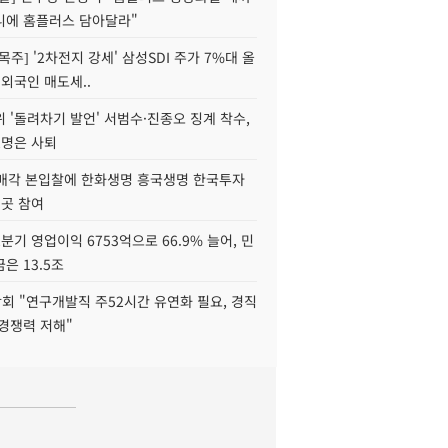
니에 홈플러스 담아달라"
목주] '2차전지 강세' 삼성SDI 주가 7%대 올
 외국인 매도세..
 '돌려차기 발언' 서범수·진종오 징계 착수,
2명은 사퇴
 매각 본입찰에 한화생명 흥국생명 한국투자
3곳 참여
분기 영업이익 6753억으로 66.9% 늘어, 민
은 13.5조
회 "연구개발직 주52시간 유연화 필요, 경직
경쟁력 저해"