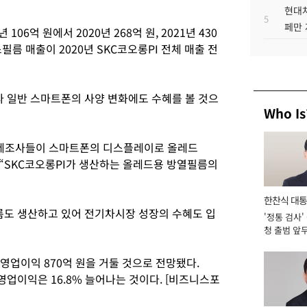
현대차
5
페만 
106억 원에서 2020년 268억 원, 2021년 430
름 매출이 2020년 SKC코오롱PI 전체 매출 전
라 일반 스마트폰의 사양 변화에도 수혜를 볼 것으
Who Is
 제조사들이 스마트폰의 디스플레이로 올레드
며 “SKC코오롱PI가 생산하는 올레드용 방열필름의
한찬식 대
름도 생산하고 있어 전기차시장 성장의 수혜도 입
'정통 검사'
서관
청 출범 앞
맡아 [2026
원, 영업이익 870억 원을 거둘 것으로 전망됐다.
, 영업이익은 16.8% 늘어나는 것이다. [비즈니스포