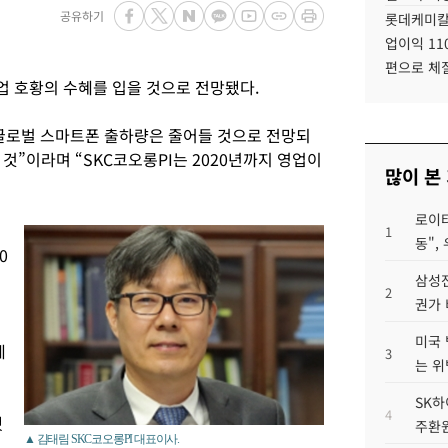
공유하기
롯데케미칼
업이익 11
편으로 체
업 호황의 수혜를 입을 것으로 전망됐다.
글로벌 스마트폰 출하량은 줄어들 것으로 전망되
것”이라며 “SKC코오롱PI는 2020년까지 영업이
많이 본
로이터
1
동",
0
삼성전
2
권가 
미국 
레
3
는 위
SK하
4
됐
주환원
▲ 김태림 SKC코오롱PI 대표이사.