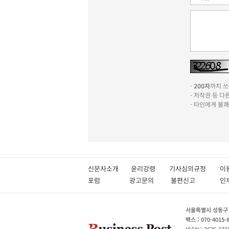
-
200자
까지 쓰실
- 저작권 등 
- 타인에게 불
신문사소개
윤리강령
기사심의규정
이
포럼
광고문의
불편신고
서울특별시 성동구 성
팩스 : 070-4015-
ISSN : 2636-171