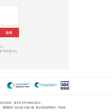
등록
다.
 삭제 합니다.
010-8510
광고국 070-4010-8511
운
발행일자: 2013년 12월 2일
청소년보호책임자 : 박상유