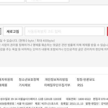
 수 있습니다. (현재 0 byte / 최대 400byte)
다른 사람의 권리를 침해하거나 명예를 훼손하는 댓글은 관련 법률에 의해 제재를 받을 수 있습니
쾌감을 주는 욕설 등 비하하는 단어가 내용에 포함되거나 인신공격성 글은 관리자의 판단에 의해
용자위원회
청소년보호정책
개인정보처리방침
정정·반론보도
인재채용
기사제보
이메일무단수집거부
RSS
수일로 39-34 서울숲더스페이스 12층 1201호-1203호
대표전화 : 1800-6522
편집국 070-4
8658
등록번호 : 서울 아 02897
제호: 비즈니스포스트
등록일: 2013.11.13
발행·편집인 : 강석
X
Copyright ? 2013 비즈니스포스트. All rights reserved.