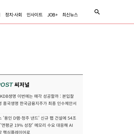
제
정치·사회
인사이트
JOB+
최신뉴스
씨저널
POST
' KDB생명 이번에는 매각 성공할까 : 본입찰
명 흥국생명 한국금융지주가 최종 인수제안서
 '용인 D램-청주 낸드' 신규 팹 건설에 54조
 '연평균 19% 성장' 메모리 수요 대응해 AI
장 핵심플레이어로