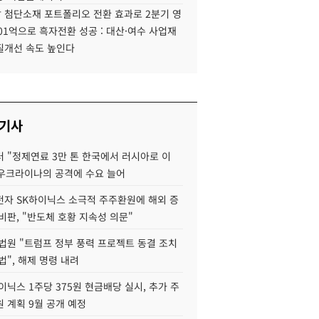
 첨단소재 포트폴리오 전환 효과로 2분기 영
01억으로 흑자전환 성공 : 대산·여수 사업재
질개선 속도 높인다
 기사
 "정제연료 3만 톤 한국에서 러시아로 이
 우크라이나의 공격에 수요 늘어
자 SK하이닉스 소극적 주주환원에 해외 증
비판, "반도체 호황 지속성 의문"
법원 "트럼프 정부 풍력 프로젝트 동결 조치
법", 해제 명령 내려
이닉스 1주당 375원 현금배당 실시, 추가 주
 계획 9월 공개 예정