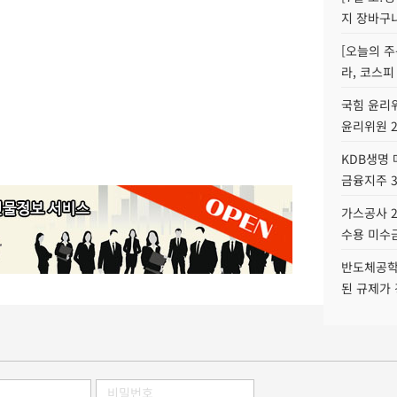
지 장바구
[오늘의 주
라, 코스피
국힘 윤리위
윤리위원 
KDB생명
금융지주 
가스공사 2
수용 미수금
반도체공학
된 규제가 