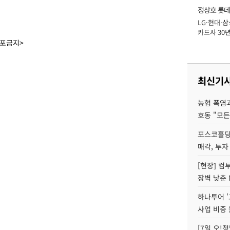
정상호 롯데
LG·현대·삼
장
카드사 30년
에 '초집중' 
배포금지>
최신기
농협 폭염과
호동 "모든
포스코홀딩
매각, 투자
[현장] 컴
장벽 낮춘 
하나투어 '
사업 비중 
[7일 오!