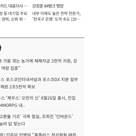
카드 대표이사 사
강정훈 iM뱅크 행장
성 등 대기업 주요
내부 이해도 높은 전략 전문가,
 경력, 신뢰 회복
'전국구 은행' 도약 속도 [2026
[2026년]
년]
사
 가뭄 겪는 농가에 재해자금 3천억 지원, 강
 역량 집중"
스 포스코인터내셔널과 포스코DX 지분 일부
 재원 2조5천억 확보
투스 '제우스: 오만의 신' 8월26일 출시, 진입
MMORPG 내..
고환율 기조' 극복 절실, 조좌진 '인바운드'
늘려 답 찾는다
정말] 민주당 민병덕 "홈플러스 정상화될 때까