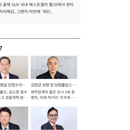
 올해 SUV 국내 베스트셀러 톱10에서 싼타
자리매김, 그랜저·아반떼 '세단..
?
통령실 민정수석비
김정균 보령 및 보령홀딩스 대
 출신, 공소청·중수
제약업계의 젊은 오너 3세 경
표이사 사장
두고 검찰개혁 완수
영자, 미래 먹거리 '우주와 헬
년]
스케어' 공들여 [2026년]