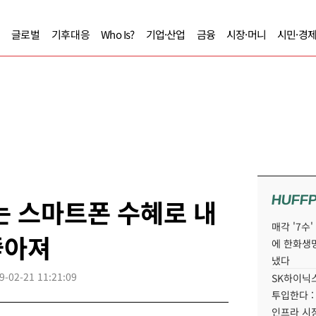
글로벌
기후대응
Who Is?
기업·산업
금융
시장·머니
시민·경
HUFF
접는 스마트폰 수혜로 내
매각 '7수
좋아져
에 한화생
냈다
9-02-21 11:21:09
SK하이닉스
투입한다 :
인프라 시