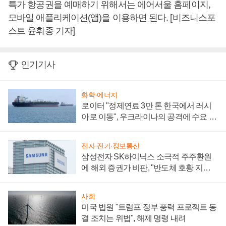
특가 항공권을 예매하기 위해서는 에어서울 홈페이지,
모바일 애플리케이션(앱)을 이용하면 된다. [비즈니스포
스트 윤휘종 기자]
인기기사
화학·에너지
로이터 "정제연료 3만 톤 한국에서 러시
아로 이동", 우크라이나의 공격에 수요 늘
어
전자·전기·정보통신
삼성전자 SK하이닉스 소극적 주주환원
에 해외 증권가 비판, "반도체 호황 지속
성 의문"
사회
미국 법원 "트럼프 정부 풍력 프로젝트 동
결 조치는 위법", 해제 명령 내려