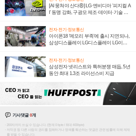
[AI 뭉쳐야 산다⑧] LG·엔비디아 '피지컬 A
I' 동맹 강화, 구광모 제조·데이터·기술 결
집해 종합 로보틱스 기업으로
전자·전기·정보통신
아이폰18 '메모리 부족'에 출시 지연되나,
삼성디스플레이 LG디스플레이 LG이노
텍 '탈애플' 수익 다각화 속도
전자·전기·정보통신
삼성전자 넷리스트와 특허분쟁 매듭, 5년
동안 최대 1.3조 라이선스비 지급
기사댓글
0
개
200자까지 쓰실 수 있습니다. (현재 0 byte / 최대 400byte)
저작권 등 다른 사람의 권리를 침해하거나 명예를 훼손하는 댓글은 관련 법률에 의해 제재
를 받을 수 있습니다.