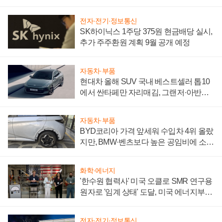
전자·전기·정보통신
SK하이닉스 1주당 375원 현금배당 실시,
추가 주주환원 계획 9월 공개 예정
자동차·부품
현대차 올해 SUV 국내 베스트셀러 톱10
에서 싼타페만 자리매김, 그랜저·아반떼
'세단 쌍끌이'로 내수 방어
자동차·부품
BYD코리아 가격 앞세워 수입차 4위 올랐
지만, BMW·벤츠보다 높은 공임비에 소비
자 불만 폭발
화학·에너지
'한수원 협력사' 미국 오클로 SMR 연구용
원자로 '임계 상태' 도달, 미국 에너지부
"중요한 이정표"
전자·전기·정보통신