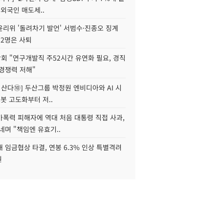
 외국인 매도세..
윤리위 '돌려차기 발언' 서범수·진종오 징계
 2명은 사퇴
회 "연구개발직 주52시간 유연화 필요, 경직
경쟁력 저해"
야 산다⑩] 두산그룹 박정원 엔비디아와 AI 시
로봇 고도화부터 저..
가폭력 피해자에 역대 처음 대통령 직접 사과,
네며 "책임엔 유효기..
 임금협상 타결, 연봉 6.3% 인상 특별격려
원