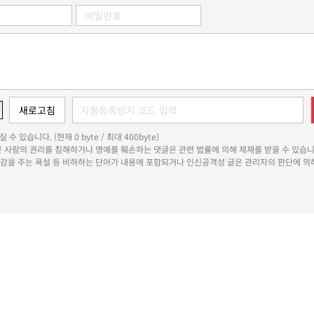
 수 있습니다. (현재 0 byte / 최대 400byte)
다른 사람의 권리를 침해하거나 명예를 훼손하는 댓글은 관련 법률에 의해 제재를 받을 수 있습니
쾌감을 주는 욕설 등 비하하는 단어가 내용에 포함되거나 인신공격성 글은 관리자의 판단에 의해
용자위원회
청소년보호정책
개인정보처리방침
정정·반론보도
인재채용
기사제보
이메일무단수집거부
RSS
수일로 39-34 서울숲더스페이스 12층 1201호-1203호
대표전화 : 1800-6522
편집국 070-4