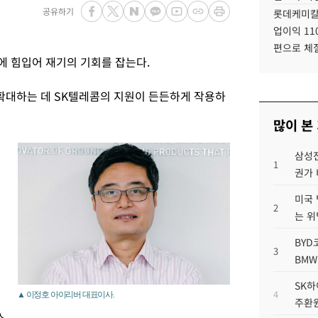
공유하기
롯데케미칼
업이익 11
편으로 체
 힘입어 재기의 기회를 잡는다.
확대하는 데 SK텔레콤의 지원이 든든하게 작용하
많이 본
삼성전
1
권가 
미국 
2
는 위
BYD
3
BMW
SK하
4
▲ 이정호 아이리버 대표이사.
주환원
스