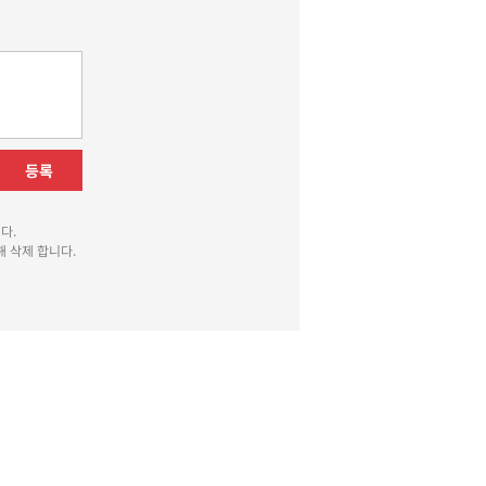
등록
다.
 삭제 합니다.
010-8510
광고국 070-4010-8511