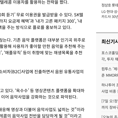
SK텔레콤 이용자를 활용하는 전략을 짰다.
정상호 롯데
LG·현대·삼
장
0회 듣기’ 무료 이용권을 발급받을 수 있다. SK텔
카드사 30년
 요금제 혜택’과 ‘내가 고른 패키지 300’, ‘내
에 '초집중' 
택을 주는 방식으로 플로를 홍보하고 있다.
 삼는다. 기존 음악 플랫폼은 대부분 인기곡 위주로
최신기
활용해 사용자가 좋아할 만한 음악을 추천해 주는
’, ‘애플뮤직’ 등이 취향에 맞는 재생목록을 추천
포스코홀딩
각, 투자 
컴투스 '제
 소비자(B2C)사업에 진출하면서 음원 유통사업의
춘 MMOR
하나투어 조
 있다. ‘옥수수’ 등 영상콘텐츠 플랫폼을 확대하
사업 비중 
 데 이어 음악사업을 강화하는 것으로 파악된다.
[7일 오!
까지 장바
대응해 영상과 더불어 음악사업도 넓히는 것”이라
텔레콤의 음악사업 전반을 담당하게 될 것”이라고
[오늘의 주