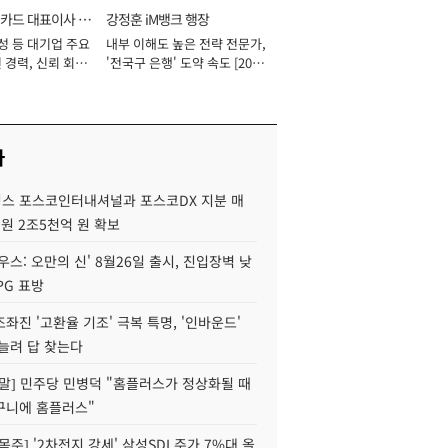
카드 대표이사 사
강정훈 iM뱅크 행장
성 등 대기업 주요
내부 이해도 높은 전략 전문가,
 경력, 신뢰 회복
'전국구 은행' 도약 속도 [2026
[2026년]
년]
사
스 포스코인터내셔널과 포스코DX 지분 매
재원 2조5천억 원 확보
우스: 오만의 신' 8월26일 출시, 진입장벽 낮
PG 표방
좌진 '고환율 기조' 극복 특명, '인바운드'
늘려 답 찾는다
정말] 민주당 민병덕 "홈플러스가 정상화될 때
구니에 홈플러스"
목주] '2차전지 강세' 삼성SDI 주가 7%대 올