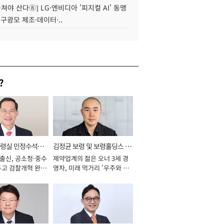
 뭉쳐야 산다⑧] LG·엔비디아 '피지컬 AI' 동맹
 구광모 제조·데이터·..
?
통령실 민정수석비
김정균 보령 및 보령홀딩스 대
 출신, 공소청·중수
제약업계의 젊은 오너 3세 경
표이사 사장
두고 검찰개혁 완수
영자, 미래 먹거리 '우주와 헬
년]
스케어' 공들여 [2026년]