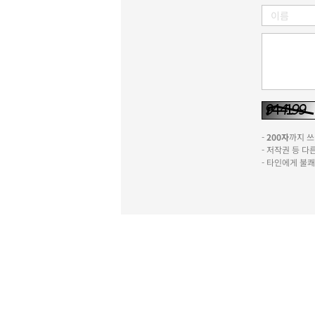
-
200자
까지 쓰실
- 저작권 등 
- 타인에게 불
신문사소개
윤리강령
기사심의규정
이
포럼
광고문의
불편신고
서울특별시 성동구 성