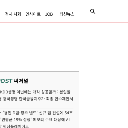
제
정치·사회
인사이트
JOB+
최신뉴스
씨저널
POST
' KDB생명 이번에는 매각 성공할까 : 본입찰
명 흥국생명 한국금융지주가 최종 인수제안서
 '용인 D램-청주 낸드' 신규 팹 건설에 54조
 '연평균 19% 성장' 메모리 수요 대응해 AI
장 핵심플레이어로