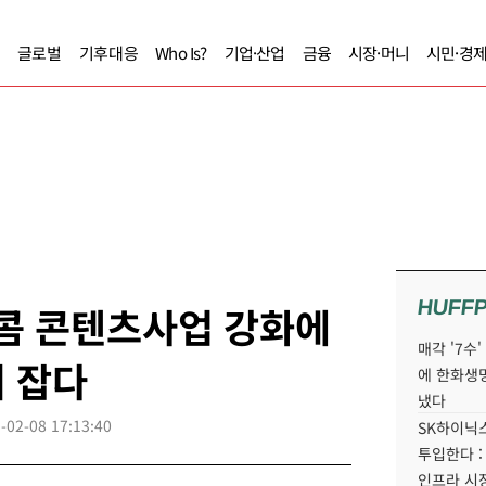
글로벌
기후대응
Who Is?
기업·산업
금융
시장·머니
시민·경
HUFF
레콤 콘텐츠사업 강화에
매각 '7수
 잡다
에 한화생
냈다
-02-08 17:13:40
SK하이닉스
투입한다 :
인프라 시