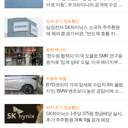
아로 이동", 우크라이나의 공격에 수요 늘
어
전자·전기·정보통신
삼성전자 SK하이닉스 소극적 주주환원
에 해외 증권가 비판, "반도체 호황 지속
성 의문"
화학·에너지
'한수원 협력사' 미국 오클로 SMR 연구용
원자로 '임계 상태' 도달, 미국 에너지부
"중요한 이정표"
자동차·부품
BYD코리아 가격 앞세워 수입차 4위 올랐
지만, BMW·벤츠보다 높은 공임비에 소비
자 불만 폭발
전자·전기·정보통신
SK하이닉스 1주당 375원 현금배당 실시,
추가 주주환원 계획 9월 공개 예정