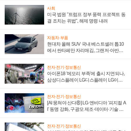
사회
미국 법원 "트럼프 정부 풍력 프로젝트 동
결 조치는 위법", 해제 명령 내려
자동차·부품
현대차 올해 SUV 국내 베스트셀러 톱10
에서 싼타페만 자리매김, 그랜저·아반떼
'세단 쌍끌이'로 내수 방어
전자·전기·정보통신
아이폰18 '메모리 부족'에 출시 지연되나,
삼성디스플레이 LG디스플레이 LG이노
텍 '탈애플' 수익 다각화 속도
전자·전기·정보통신
[AI 뭉쳐야 산다⑧] LG·엔비디아 '피지컬 A
I' 동맹 강화, 구광모 제조·데이터·기술 결
집해 종합 로보틱스 기업으로
전자·전기·정보통신