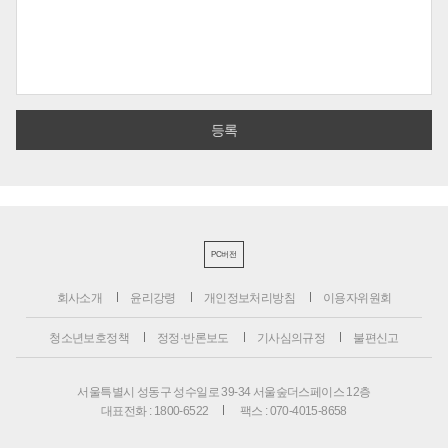
PC버전
회사소개
윤리강령
개인정보처리방침
이용자위원회
청소년보호정책
정정·반론보도
기사심의규정
불편신고
서울특별시 성동구 성수일로 39-34 서울숲더스페이스 12층
대표전화 : 1800-6522
팩스 : 070-4015-8658