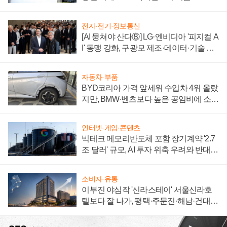
전자·전기·정보통신
[AI 뭉쳐야 산다⑧] LG·엔비디아 '피지컬 A
I' 동맹 강화, 구광모 제조·데이터·기술 결
집해 종합 로보틱스 기업으로
자동차·부품
BYD코리아 가격 앞세워 수입차 4위 올랐
지만, BMW·벤츠보다 높은 공임비에 소비
자 불만 폭발
인터넷·게임·콘텐츠
빅테크 메모리반도체 포함 장기계약 '2.7
조 달러' 규모, AI 투자 위축 우려와 반대
신호
소비자·유통
이부진 야심작 '신라스테이' 서울신라호
텔보다 잘 나가, 평택·주문진·해남·건대로
성장판 더 넓힌다