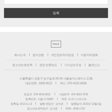
PC버전
회사소개
윤리강령
개인정보처리방침
이용자위원회
청소년보호정책
정정·반론보도
기사심의규정
불편신고
서울특별시 성동구 성수일로 39-34 서울숲더스페이스 12층
대표전화 : 1800-6522
팩스 : 070-4015-8658
편집국 : 070-4010-8512
사업본부 : 070-4010-7078
등록번호 : 서울 아 02897
제호 : 비즈니스포스트
등록일: 2013.11.13
발행·편집인 : 강석운
발행일자: 2013년 12월 2일
청소년보호책임자 : 강석운
ISSN : 2636-171X