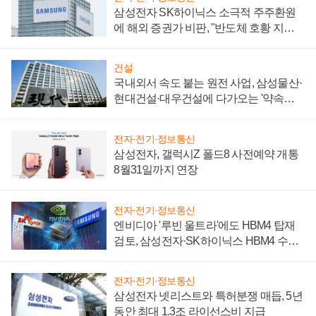
삼성전자 SK하이닉스 소극적 주주환원
에 해외 증권가 비판, "반도체 호황 지속
성 의문"
건설
국내외서 속도 붙는 원전 사업, 삼성물산·
현대건설·대우건설에 다가오는 '약속의
시간'
전자·전기·정보통신
삼성전자, 갤럭시Z 폴드8 사전예약 개통
8월31일까지 연장
전자·전기·정보통신
엔비디아 '루빈 울트라'에도 HBM4 탑재
검토, 삼성전자·SK하이닉스 HBM4 수율
에 주도권 갈린다
전자·전기·정보통신
삼성전자 넷리스트와 특허분쟁 매듭, 5년
동안 최대 1.3조 라이선스비 지급