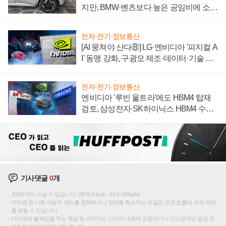
지만, BMW·벤츠보다 높은 공임비에 소비
자 불만 폭발
전자·전기·정보통신
[AI 뭉쳐야 산다⑧] LG·엔비디아 '피지컬 A
I' 동맹 강화, 구광모 제조·데이터·기술 결
집해 종합 로보틱스 기업으로
전자·전기·정보통신
엔비디아 '루빈 울트라'에도 HBM4 탑재
검토, 삼성전자·SK하이닉스 HBM4 수율
에 주도권 갈린다
기사댓글
0
개
200자까지 쓰실 수 있습니다. (현재 0 byte / 최대 400byte)
저작권 등 다른 사람의 권리를 침해하거나 명예를 훼손하는 댓글은 관련 법률에 의해 제재
를 받을 수 있습니다.
타인에게 불쾌감을 주는 욕설 등 비하하는 단어가 내용에 포함되거나 인신공격성 글은 관