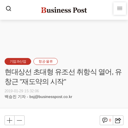
기업과산업
항공·물류
현대상선 초대형 유조선 취항식 열어, 유
창근 "재도약의 시작"
2019-01-29 15:32:06
백승진 기자 - bsj@businesspost.co.kr
0