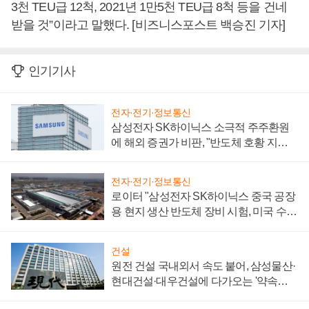
3천 TEU급 12척, 2021년 1만5천 TEU급 8척 등을 건네
받을 것”이라고 말했다. [비즈니스포스트 백승진 기자]
인기기사
전자·전기·정보통신
삼성전자 SK하이닉스 소극적 주주환원
에 해외 증권가 비판, "반도체 호황 지속
성 의문"
전자·전기·정보통신
로이터 "삼성전자 SK하이닉스 중국 공장
용 현지 생산 반도체 장비 시험, 미국 수출
통제 대비"
건설
원전 건설 국내외서 속도 붙어, 삼성물산·
현대건설·대우건설에 다가오는 '약속의
시간'