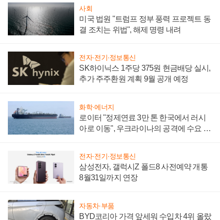
사회
미국 법원 "트럼프 정부 풍력 프로젝트 동
결 조치는 위법", 해제 명령 내려
전자·전기·정보통신
SK하이닉스 1주당 375원 현금배당 실시,
추가 주주환원 계획 9월 공개 예정
화학·에너지
로이터 "정제연료 3만 톤 한국에서 러시
아로 이동", 우크라이나의 공격에 수요 늘
어
전자·전기·정보통신
삼성전자, 갤럭시Z 폴드8 사전예약 개통
8월31일까지 연장
자동차·부품
BYD코리아 가격 앞세워 수입차 4위 올랐