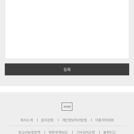
PC버전
회사소개
윤리강령
개인정보처리방침
이용자위원회
청소년보호정책
정정·반론보도
기사심의규정
불편신고