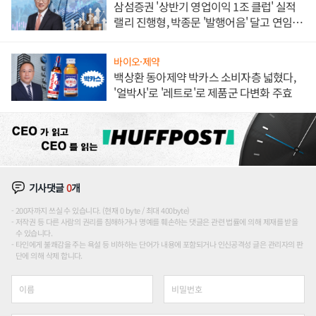
삼섬증권 '상반기 영업이익 1조 클럽' 실적
랠리 진행형, 박종문 '발행어음' 달고 연임 향
하나
바이오·제약
백상환 동아제약 박카스 소비자층 넓혔다,
'얼박사'로 '레트로'로 제품군 다변화 주효
기사댓글
0
개
200자까지 쓰실 수 있습니다. (현재 0 byte / 최대 400byte)
저작권 등 다른 사람의 권리를 침해하거나 명예를 훼손하는 댓글은 관련 법률에 의해 제재를 받을
수 있습니다.
타인에게 불쾌감을 주는 욕설 등 비하하는 단어가 내용에 포함되거나 인신공격성 글은 관리자의 판
단에 의해 삭제 합니다.