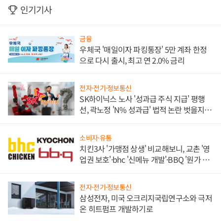
인기기사
금융
우체국 '매일이자 파킹통장' 5만 계좌 한정
으로 다시 출시, 최고 연 2.0% 금리
전자·전기·정보통신
SK하이닉스 노사 '성과급 주식 지급' 평행
선, 곽노정 'N% 성과급' 법적 논란 벗을지 주
목
소비자·유통
치킨3사 '가맹점 상생' 비교해보니, 교촌 '영
업권 보호'·bhc '신메뉴 개발'·BBQ '원가 부
담'
전자·전기·정보통신
삼성전자, 미국 오크리지국립연구소와 극저
온 히트펌프 개발하기로