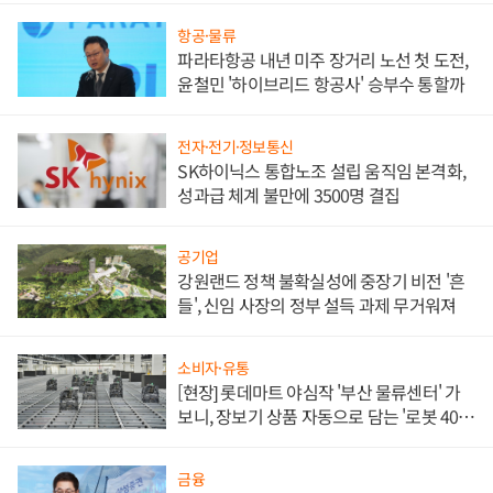
항공·물류
파라타항공 내년 미주 장거리 노선 첫 도전,
윤철민 '하이브리드 항공사' 승부수 통할까
전자·전기·정보통신
SK하이닉스 통합노조 설립 움직임 본격화,
성과급 체계 불만에 3500명 결집
공기업
강원랜드 정책 불확실성에 중장기 비전 '흔
들', 신임 사장의 정부 설득 과제 무거워져
소비자·유통
[현장] 롯데마트 야심작 '부산 물류센터' 가
보니, 장보기 상품 자동으로 담는 '로봇 400
대' 장관
금융