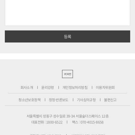
PC버전
회사소개
윤리강령
개인정보처리방침
이용자위원회
청소년보호정책
정정·반론보도
기사심의규정
불편신고
서울특별시 성동구 성수일로 39-34 서울숲더스페이스 12층
대표전화 : 1800-6522
팩스 : 070-4015-8658