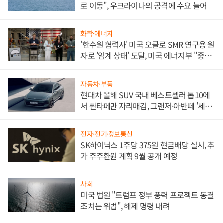
로 이동", 우크라이나의 공격에 수요 늘어
화학·에너지
'한수원 협력사' 미국 오클로 SMR 연구용 원
자로 '임계 상태' 도달, 미국 에너지부 "중요
한 이정표"
자동차·부품
현대차 올해 SUV 국내 베스트셀러 톱10에
서 싼타페만 자리매김, 그랜저·아반떼 '세단
쌍끌이'로 내수 방어
전자·전기·정보통신
SK하이닉스 1주당 375원 현금배당 실시, 추
가 주주환원 계획 9월 공개 예정
사회
미국 법원 "트럼프 정부 풍력 프로젝트 동결
조치는 위법", 해제 명령 내려