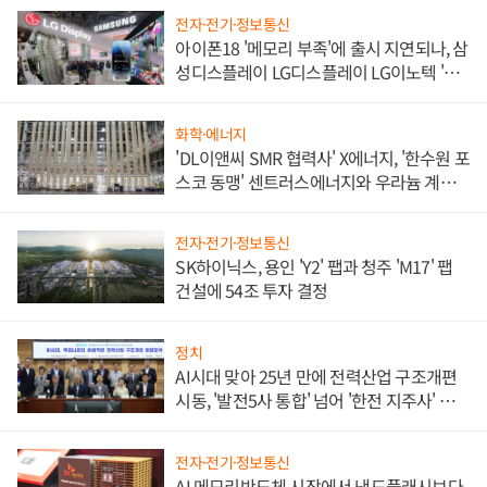
전자·전기·정보통신
아이폰18 '메모리 부족'에 출시 지연되나, 삼
성디스플레이 LG디스플레이 LG이노텍 '탈
애플' 수익 다각화 속도
화학·에너지
'DL이앤씨 SMR 협력사' X에너지, '한수원 포
스코 동맹' 센트러스에너지와 우라늄 계약
체결
전자·전기·정보통신
SK하이닉스, 용인 'Y2' 팹과 청주 'M17' 팹
건설에 54조 투자 결정
정치
AI시대 맞아 25년 만에 전력산업 구조개편
시동, '발전5사 통합' 넘어 '한전 지주사' 재편
론도
전자·전기·정보통신
AI 메모리반도체 시장에서 낸드플래시보다