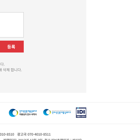
등록
다.
 삭제 합니다.
010-8510
광고국 070-4010-8511
운
발행일자: 2013년 12월 2일
청소년보호책임자 : 박상유