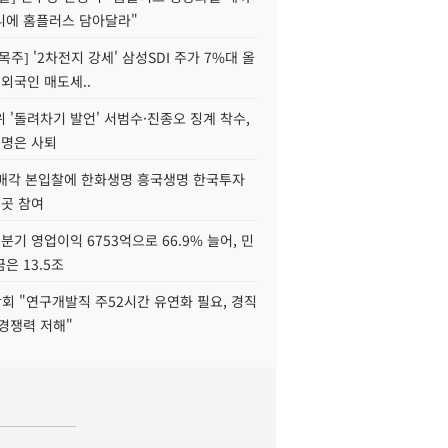
니에 홈플러스 담아달라"
목주] '2차전지 강세' 삼성SDI 주가 7%대 올
 외국인 매도세..
 '돌려차기 발언' 서범수·진종오 징계 착수,
2명은 사퇴
 매각 본입찰에 한화생명 흥국생명 한국투자
3곳 참여
분기 영업이익 6753억으로 66.9% 늘어, 민
은 13.5조
회 "연구개발직 주52시간 유연화 필요, 경직
경쟁력 저해"