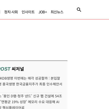
제
정치·사회
인사이트
JOB+
최신뉴스
씨저널
POST
' KDB생명 이번에는 매각 성공할까 : 본입찰
명 흥국생명 한국금융지주가 최종 인수제안서
 '용인 D램-청주 낸드' 신규 팹 건설에 54조
 '연평균 19% 성장' 메모리 수요 대응해 AI
장 핵심플레이어로