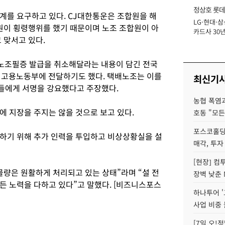
정상호 롯데
계를 요구하고 있다. CJ대한통운은 조합원을 해
LG·현대·삼
장
직원이 횡령행위를 했기 때문이며 노조 조합원이 아
카드사 30년
 맞서고 있다.
에 '초집중' 
노조필증 발급을 취소해달라는 내용이 담긴 전국
 고용노동부에 전달하기도 했다. 택배노조는 이를
최신기
들에게 서명을 강요했다고 주장했다.
농협 폭염과
에 지장을 주지는 않을 것으로 보고 있다.
호동 "모든
포스코홀딩
하기 위해 추가 인력을 투입하고 비상상황실을 설
매각, 투자
[현장] 컴
물량은 원활하게 처리되고 있는 상태”라며 “설 전
장벽 낮춘 
든 노력을 다하고 있다”고 말했다. [비즈니스포스
하나투어 '
사업 비중 
[7일 오!