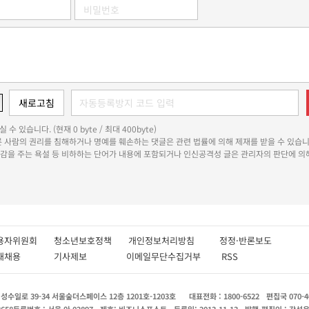
 수 있습니다. (현재 0 byte / 최대 400byte)
다른 사람의 권리를 침해하거나 명예를 훼손하는 댓글은 관련 법률에 의해 제재를 받을 수 있습니
쾌감을 주는 욕설 등 비하하는 단어가 내용에 포함되거나 인신공격성 글은 관리자의 판단에 의해
용자위원회
청소년보호정책
개인정보처리방침
정정·반론보도
인재채용
기사제보
이메일무단수집거부
RSS
수일로 39-34 서울숲더스페이스 12층 1201호-1203호
대표전화 : 1800-6522
편집국 070-4
8658
등록번호 : 서울 아 02897
제호: 비즈니스포스트
등록일: 2013.11.13
발행·편집인 : 강석