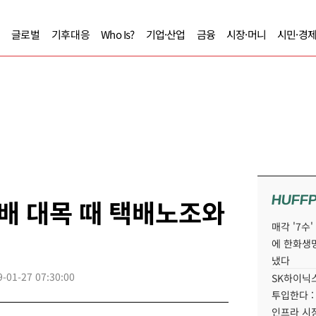
글로벌
기후대응
Who Is?
기업·산업
금융
시장·머니
시민·경
HUFF
택배 대목 때 택배노조와
매각 '7수
에 한화생
냈다
9-01-27 07:30:00
SK하이닉스
투입한다 :
인프라 시