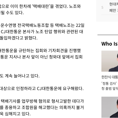
현대차
업으로 이미 한차례 ‘택배대란’을 겪었다. 노조와
5
페만 
될 수도 있다.
운수연맹 전국택배노동조합 등 택배노조는 22일
 CJ대한통운 본사가 노조 탄압 행위와 관련된 대
 돌입하겠다고 밝혔다.
Who Is
J대한통운을 규탄하는 집회와 기자회견을 진행했
한통운 지사나 본사 앞이 아닌 청와대 앞에서 집회
도 계속 늘어나고 있다.
한찬식 대
'정통 검사'
서관
섭대상으로 인정하라고 CJ대한통운에 요구해왔다.
청 출범 앞
맡아 [2026
한 택배기사를 업무방해 혐의로 형사고발한 데다가
퇴를 종용하고 조합원을 해고했다는 의혹까지 불거
욱 심해지고 있다.