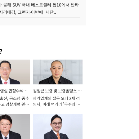
 올해 SUV 국내 베스트셀러 톱10에서 싼타
자리매김, 그랜저·아반떼 '세단..
?
통령실 민정수석비
김정균 보령 및 보령홀딩스 대
 출신, 공소청·중수
제약업계의 젊은 오너 3세 경
표이사 사장
두고 검찰개혁 완수
영자, 미래 먹거리 '우주와 헬
년]
스케어' 공들여 [2026년]