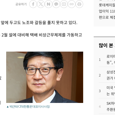
공유하기
롯데케미칼
업이익 11
편으로 체
 앞에 두고도 노조와 갈등을 풀지 못하고 있다.
은 2월 설에 대비해 택배 비상근무체제를 가동하고
많이 본
로이터
1
동",
삼성전
2
있
권가 
미국 
3
는 위
에
SK하
4
▲ 박근태 CJ대한통운 대표이사 사장.
주환원