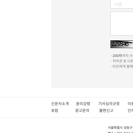
-
200자
까지 쓰실
- 저작권 등 
- 타인에게 불
신문사소개
윤리강령
기사심의규정
이
포럼
광고문의
불편신고
서울특별시 성동구 성
팩스 : 070-4015-