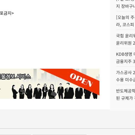
지 장바구
배포금지>
[오늘의 주
라, 코스피
국힘 윤리위
윤리위원 
KDB생명
금융지주 
가스공사 2
수용 미수금
반도체공학
된 규제가 