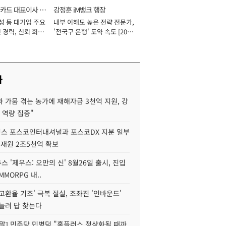
카드 대표이사 사
강정훈 iM뱅크 행장
성 등 대기업 주요
내부 이해도 높은 전략 전문가,
 경력, 신뢰 회복
'전국구 은행' 도약 속도 [2026
[2026년]
년]
사
 가뭄 겪는 농가에 재해자금 3천억 지원, 강
 역량 집중"
스 포스코인터내셔널과 포스코DX 지분 일부
 재원 2조5천억 확보
투스 '제우스: 오만의 신' 8월26일 출시, 진입
MMORPG 내..
고환율 기조' 극복 절실, 조좌진 '인바운드'
늘려 답 찾는다
정말] 민주당 민병덕 "홈플러스 정상화될 때까