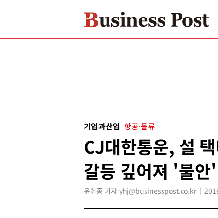
기업과산업
항공·물류
CJ대한통운, 설 
갈등 깊어져 '불안'
윤휘종 기자 yhj@businesspost.co.kr
201