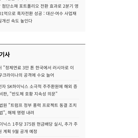
 첨단소재 포트폴리오 전환 효과로 2분기 영
01억으로 흑자전환 성공 : 대산·여수 사업재
질개선 속도 높인다
 기사
 "정제연료 3만 톤 한국에서 러시아로 이
 우크라이나의 공격에 수요 늘어
자 SK하이닉스 소극적 주주환원에 해외 증
비판, "반도체 호황 지속성 의문"
법원 "트럼프 정부 풍력 프로젝트 동결 조치
법", 해제 명령 내려
이닉스 1주당 375원 현금배당 실시, 추가 주
 계획 9월 공개 예정