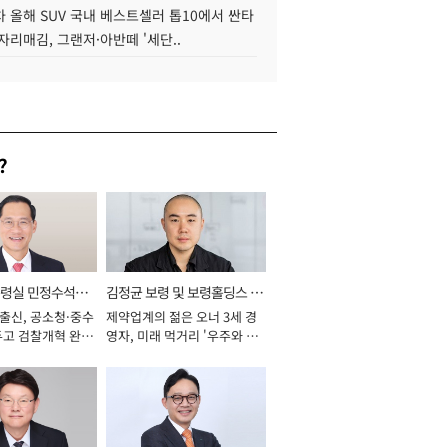
 올해 SUV 국내 베스트셀러 톱10에서 싼타
자리매김, 그랜저·아반떼 '세단..
?
통령실 민정수석비
김정균 보령 및 보령홀딩스 대
 출신, 공소청·중수
제약업계의 젊은 오너 3세 경
표이사 사장
두고 검찰개혁 완수
영자, 미래 먹거리 '우주와 헬
년]
스케어' 공들여 [2026년]