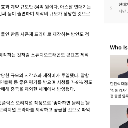
현대차
효과 계약 규모만 84억 원이다. 아스달 연대기는
5
페만 
옥빈씨 등이 출연하며 제작비 규모가 상당한 것으로
 들인 만큼 시즌제 드라마로 제작하는 방안도 검
Who Is
제작하는 것처럼 스튜디오드래곤도 콘텐츠 제작
상당한 규모의 시각효과 제작비가 투입됐다. 알함
출력 등 좋은 평가를 받으며 시청률 7~9% 정도
한찬식 대
판매해 중국을 제외한 세계에서 방영됐다.
'정통 검사'
서관
청 출범 앞
맡아 [2026
플릭스 오리지널 작품으로 ‘좋아하면 울리는’을
 오리지널 드라마를 제작하고 공급할 것으로 파악