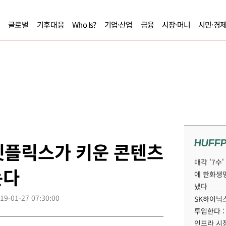
글로벌
기후대응
Who Is?
기업·산업
금융
시장·머니
시민·경
HUFF
넷플릭스가 키운 콘텐츠
매각 '7수
논다
에 한화생
냈다
19-01-27 07:30:00
SK하이닉스
투입한다 :
인프라 시