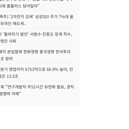
니에 홈플러스 담아달라"
목주] '2차전지 강세' 삼성SDI 주가 7%대 올
 외국인 매도세..
 '돌려차기 발언' 서범수·진종오 징계 착수,
2명은 사퇴
 매각 본입찰에 한화생명 흥국생명 한국투자
3곳 참여
분기 영업이익 6753억으로 66.9% 늘어, 민
은 13.5조
회 "연구개발직 주52시간 유연화 필요, 경직
경쟁력 저해"