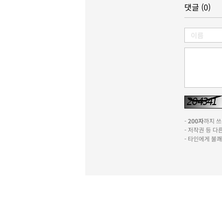
댓글 (0)
-
200자
까지 쓰실
- 저작권 등 
- 타인에게 불
신문사소개
윤리강령
기사심의규정
이
포럼
광고문의
불편신고