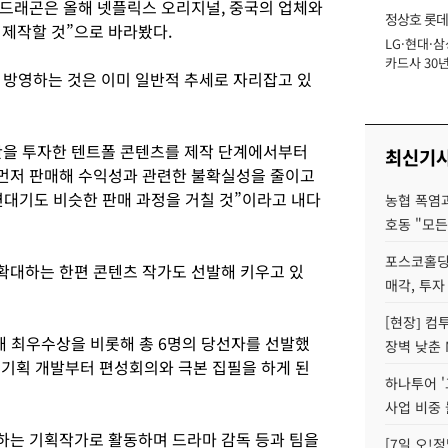
드래곤은 올해 넷플릭스 오리지널, 중국의 업체와
정상호 롯데
 제작할 것”으로 바라봤다.
LG·현대·삼
장
카드사 30년
 방영하는 것은 이미 일반적 추세로 자리잡고 있
에 '초집중' 
산을 투자한 텐트폴 콘텐츠를 제작 단계에서부터
최신기
먼저 판매해 수익성과 관련한 불확실성을 줄이고
연대기도 비슷한 판매 과정을 거칠 것”이라고 내다
농협 폭염과
호동 "모든
포스코홀딩
확대하는 한편 콘텐츠 작가도 선발해 키우고 있
매각, 투자
[현장] 컴
통해 최우수상을 비롯해 총 6명의 당선자를 선발했
장벽 낮춘 
 기획 개발부터 편성회의와 극본 집필을 하게 된
하나투어 '
사업 비중 
하는 기획작가로 활동하며 드라마 감독 등과 팀을
[7일 오!