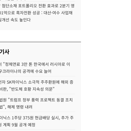
 첨단소재 포트폴리오 전환 효과로 2분기 영
01억으로 흑자전환 성공 : 대산·여수 사업재
질개선 속도 높인다
 기사
 "정제연료 3만 톤 한국에서 러시아로 이
 우크라이나의 공격에 수요 늘어
자 SK하이닉스 소극적 주주환원에 해외 증
비판, "반도체 호황 지속성 의문"
법원 "트럼프 정부 풍력 프로젝트 동결 조치
법", 해제 명령 내려
이닉스 1주당 375원 현금배당 실시, 추가 주
 계획 9월 공개 예정