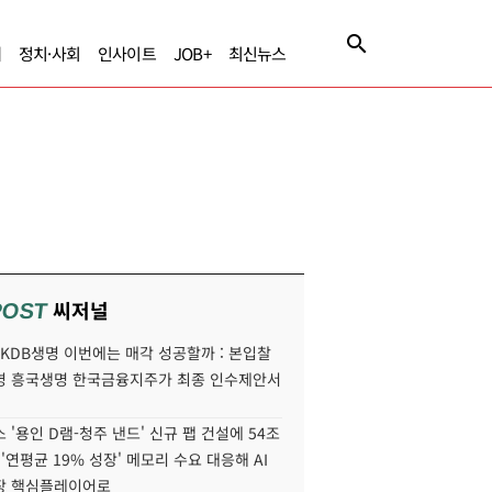
제
정치·사회
인사이트
JOB+
최신뉴스
씨저널
POST
' KDB생명 이번에는 매각 성공할까 : 본입찰
명 흥국생명 한국금융지주가 최종 인수제안서
 '용인 D램-청주 낸드' 신규 팹 건설에 54조
 '연평균 19% 성장' 메모리 수요 대응해 AI
장 핵심플레이어로