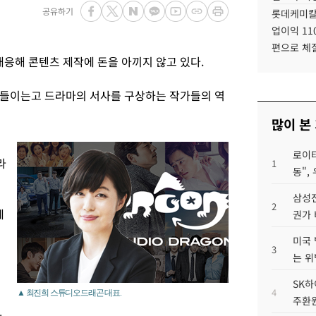
공유하기
롯데케미칼
업이익 11
편으로 체
응해 콘텐츠 제작에 돈을 아끼지 않고 있다.
 들이는고 드라마의 서사를 구상하는 작가들의 역
많이 본
로이터
라
1
동",
삼성전
2
체
권가 
미국 
3
는 위
SK하
4
▲ 최진희 스튜디오드래곤 대표.
주환원
아