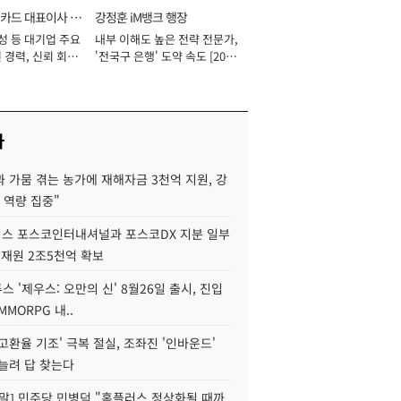
카드 대표이사 사
강정훈 iM뱅크 행장
성 등 대기업 주요
내부 이해도 높은 전략 전문가,
 경력, 신뢰 회복
'전국구 은행' 도약 속도 [2026
[2026년]
년]
사
 가뭄 겪는 농가에 재해자금 3천억 지원, 강
 역량 집중"
스 포스코인터내셔널과 포스코DX 지분 일부
 재원 2조5천억 확보
투스 '제우스: 오만의 신' 8월26일 출시, 진입
MMORPG 내..
고환율 기조' 극복 절실, 조좌진 '인바운드'
늘려 답 찾는다
정말] 민주당 민병덕 "홈플러스 정상화될 때까